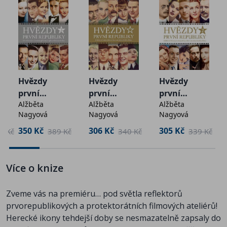
Ferenc Futurista
Gustav Nezval
Hugo Haas
Jan Pivec
Jan Werich
Jana Dítětová
Jaroslav Marvan
Hvězdy
Hvězdy
Hvězdy
Jindřich Plachta
první
první
první
Jiří Voskovec
Alžběta
Alžběta
Alžběta
republiky 3
republiky
republiky 2
Jiřina Šejbalová
Nagyová
Nagyová
Nagyová
(druhé
(druhé
Jiřina Štěpničková
doplněné
rozšířené
350 Kč
306 Kč
305 Kč
0 Kč
389 Kč
340 Kč
339 Kč
Karel Hašler
vydání)
vydání)
Karel Höger
Karla Oličová
Více o knize
Ladislav Pešek
Lída Baarová
Zveme vás na premiéru… pod světla reflektorů
Ljuba Hermanová
prvorepublikových a protektorátních filmových ateliérů!
Marie Glázrová
Herecké ikony tehdejší doby se nesmazatelně zapsaly do
Nataša Gollová