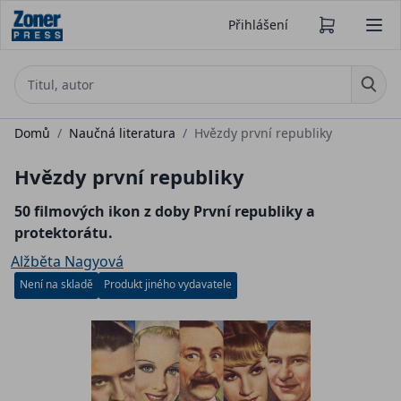
Přihlášení
Domů
/
Naučná literatura
/
Hvězdy první republiky
Hvězdy první republiky
50 filmových ikon z doby První republiky a
protektorátu.
Alžběta Nagyová
Není na skladě
Produkt jiného vydavatele