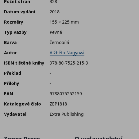
Počet stran
328
Datum vydání
2018
Rozměry
155 × 225 mm
Typ vazby
Pevná
Barva
černobílá
Autor
Alžběta Nagyová
ISBN tištěné knihy
978-80-7525-215-9
Překlad
-
Přílohy
-
EAN
9788075252159
Katalogové číslo
ZEP1818
Vydavatel
Extra Publishing
Zoner Press
O vydavatelství