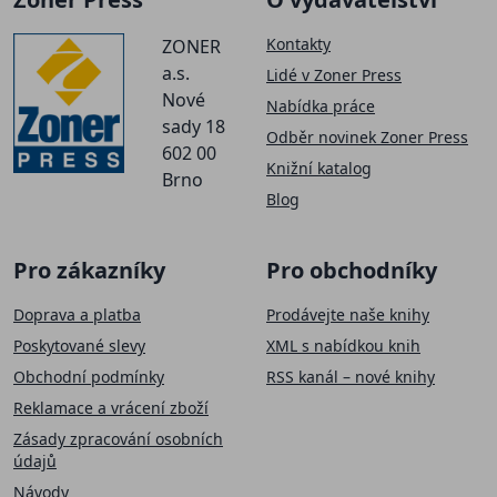
Kontakty
ZONER
a.s.
Lidé v Zoner Press
Nové
Nabídka práce
sady 18
Odběr novinek Zoner Press
602 00
Knižní katalog
Brno
Blog
Pro zákazníky
Pro obchodníky
Doprava a platba
Prodávejte naše knihy
Poskytované slevy
XML s nabídkou knih
Obchodní podmínky
RSS kanál – nové knihy
Reklamace a vrácení zboží
Zásady zpracování osobních
údajů
Návody