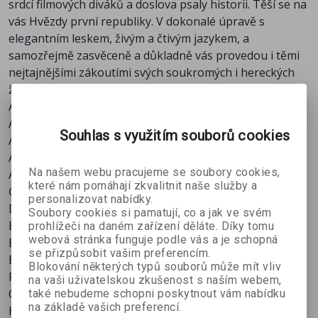
srdcí filmových diváků a doslova psaly historii. Těší se na
Nataša Tánská
vás Hvězdy první republiky. V dokonalé úpravě s
Oldřich Nový
elegantním leskem, živým a čtivým jazykem, a
Otomar Korbelář
samozřejmě zasvěceně a důkladně vás provedou i těmi
R. A. Dvorský
nejtajnějšími zákoutími svých soukromých i hereckých
Raoul Schránil
životů.
Rolf Wanka
Adina Mandlová
Růžena Šlemrová
Anna Letenská
Saša Rašilov
Souhlas s využitím souborů cookies
Anny Ondráková
Stella Májová
Antonie Nedošínská
Svatopluk Beneš
Na našem webu pracujeme se soubory cookies,
Antonín Novotný
Terezie Brzková
které nám pomáhají zkvalitnit naše služby a
Čeněk Šlégl
Theodor Pištěk
personalizovat nabídky.
Dagmar Frýbortová
Truda Grosslichtová
Soubory cookies si pamatují, co a jak ve svém
Eduard Kohout
prohlížeči na daném zařízení děláte. Díky tomu
Věra Ferbasová
webová stránka funguje podle vás a je schopná
Elena Hálková
Vítězslav Vejražka
se přizpůsobit vašim preferencím.
Eva Gerová
Vlasta Burian
Blokování některých typů souborů může mít vliv
Ferenc Futurista
na vaši uživatelskou zkušenost s naším webem,
Vlasta Fabiánová
Gustav Nezval
také nebudeme schopni poskytnout vám nabídku
Zdenka Baldová
na základě vašich preferencí.
Hugo Haas
Zdenka Sulanová