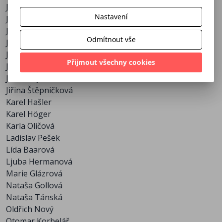
Jan Pivec
Zita Kabátová
Nastavení
Jan Werich
Zorka Janů
Jana Dítětová
Odmítnout vše
Jaroslav Marvan
Jindřich Plachta
Přijmout všechny cookies
Jiří Voskovec
Jiřina Šejbalová
Jiřina Štěpničková
Karel Hašler
Karel Höger
Karla Oličová
Ladislav Pešek
Lída Baarová
Ljuba Hermanová
Marie Glázrová
Nataša Gollová
Nataša Tánská
Oldřich Nový
Otomar Korbelář