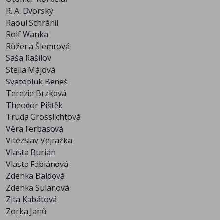
R. A. Dvorský
Raoul Schránil
Rolf Wanka
Růžena Šlemrová
Saša Rašilov
Stella Májová
Svatopluk Beneš
Terezie Brzková
Theodor Pištěk
Truda Grosslichtová
Věra Ferbasová
Vítězslav Vejražka
Vlasta Burian
Vlasta Fabiánová
Zdenka Baldová
Zdenka Sulanová
Zita Kabátová
Zorka Janů