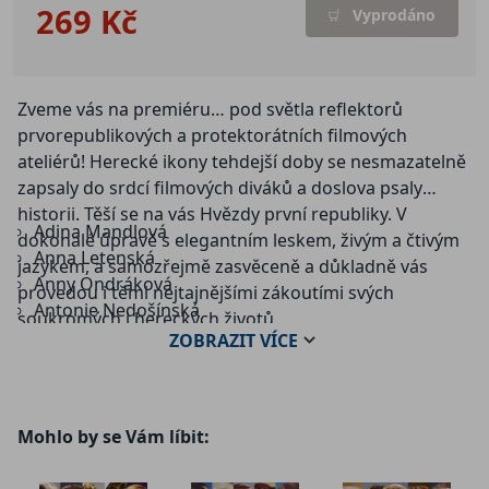
269 Kč
Vyprodáno
Zveme vás na premiéru… pod světla reflektorů
prvorepublikových a protektorátních filmových
ateliérů! Herecké ikony tehdejší doby se nesmazatelně
zapsaly do srdcí filmových diváků a doslova psaly
historii. Těší se na vás Hvězdy první republiky. V
Adina Mandlová
dokonalé úpravě s elegantním leskem, živým a čtivým
Anna Letenská
jazykem, a samozřejmě zasvěceně a důkladně vás
Anny Ondráková
provedou i těmi nejtajnějšími zákoutími svých
Antonie Nedošínská
soukromých i hereckých životů.
Antonín Novotný
ZOBRAZIT
VÍCE
Čeněk Šlégl
Dagmar Frýbortová
Eduard Kohout
Mohlo by se Vám líbit:
Elena Hálková
Eva Gerová