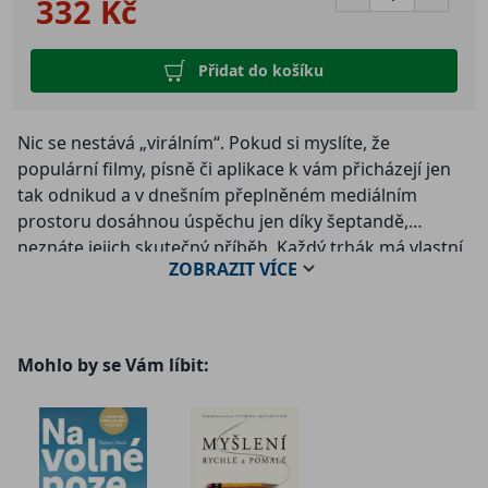
332 Kč
Přidat do košíku
Nic se nestává „virálním“. Pokud si myslíte, že
populární filmy, písně či aplikace k vám přicházejí jen
tak odnikud a v dnešním přeplněném mediálním
prostoru dosáhnou úspěchu jen díky šeptandě,
neznáte jejich skutečný příběh. Každý trhák má vlastní
ZOBRAZIT
VÍCE
tajnou historii, a dokonce i ty nejoslnivější nápady
zapadnou, nepodaří-li se jim spojit se správnou sítí.
Derek Thompson ve své knize odkrývá psychologii na
Mohlo by se Vám líbit:
pozadí osobních preferencí a vkusu a odhaluje
ekonomii kulturních trhů, které nenápadně utvářejí
naše životy. Boří sentimentální showbyznysové mýty o
tvorbě hitů a ukazuje, že kvalita samotná k úspěchu
nestačí, že nikdo nemá „dobrý vkus“ a že několik