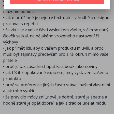
Yorku.
• že velkou roli při šíření hitů hraje náhoda, které však
můžeme pomoct
• jak moc účinné je nejen v textu, ale i v hudbě a designu
pracovat s repeticí
• že vkus je z velké části výsledkem všeho, s čím se daný
člověk setkal, ne nějakého vrozeného nastavení či
výchovy
• jak přimět lidi, aby o vašem produktu mluvili, a proč
musí být zajímavý především pro širší okruh mimo vaše
přátele
• proč je tak zásadní chápat Facebook jako noviny
• jak těžit z opakované expozice, tedy vystavení vašemu
produktu
• proč se preference jiných často stávají našimi vlastními
a jak toho využít
• že pravidlo módy zní „nové je dobré, staré je špatné a
hodně staré je opět dobré“ a jak z tradice udělat módu