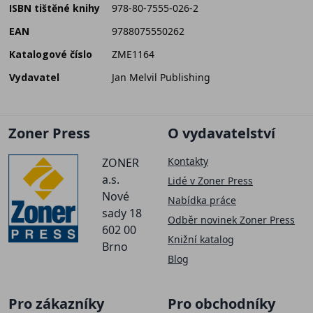
ISBN tištěné knihy
978-80-7555-026-2
EAN
9788075550262
Katalogové číslo
ZME1164
Vydavatel
Jan Melvil Publishing
Zoner Press
O vydavatelství
Kontakty
ZONER
a.s.
Lidé v Zoner Press
Nové
Nabídka práce
sady 18
Odběr novinek Zoner Press
602 00
Knižní katalog
Brno
Blog
Pro zákazníky
Pro obchodníky