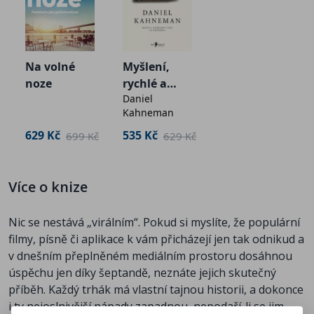
nejpopulárnějších produktů v dějinách dělil od
úplného selhání jenom krůček. Hitmakeři představují
kouzelnou výpravu za trháky popkultury a za
nejcennějším platidlem 21. století – pozorností lidí.
Na volné
Myšlení,
noze
rychlé a
Dozvíte se například:
Daniel
pomalé
Kahneman
•
proč se nejhůře šíří velké inovace a nejlépe naopak
věci povědomé, jen lehce vylepšené (a jak hledat
629 Kč
535 Kč
699 Kč
629 Kč
„optimální novost“)
• že viralita neexistuje, protože hity se šíří v kaskádách,
a jak vytvořit globální kaskádu
Více o knize
• že velkou roli při šíření hitů hraje náhoda, které však
můžeme pomoct
Nic se nestává „virálním“. Pokud si myslíte, že populární
• jak moc účinné je nejen v textu, ale i v hudbě a
filmy, písně či aplikace k vám přicházejí jen tak odnikud a
designu pracovat s repeticí
v dnešním přeplněném mediálním prostoru dosáhnou
• že vkus je z velké části výsledkem všeho, s čím se
úspěchu jen díky šeptandě, neznáte jejich skutečný
daný člověk setkal, ne nějakého vrozeného nastavení
příběh. Každý trhák má vlastní tajnou historii, a dokonce
či výchovy
i ty nejoslnivější nápady zapadnou, nepodaří-li se jim