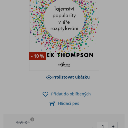
- 10 %
Prolistovat ukázku
Přidat do oblíbených
Hlídací pes
i
369 Kč
-
+