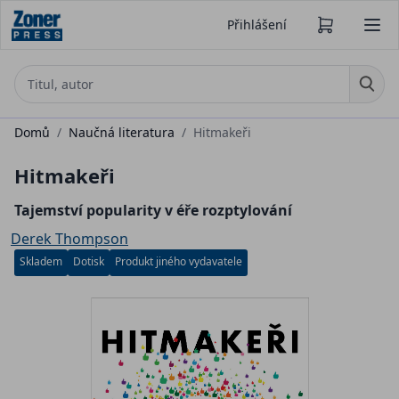
Přihlášení
Domů
/
Naučná literatura
/
Hitmakeři
Hitmakeři
Tajemství popularity v éře rozptylování
Derek Thompson
Skladem
Dotisk
Produkt jiného vydavatele