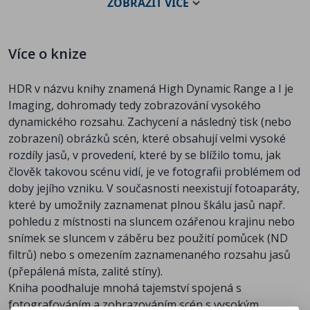
Porovnání formátů obrazů HDR, Software HDRI
ZOBRAZIT
VÍCE
Kapitola 3 - Snímání obrazů HDR - Senzory pro
HDR; Ruční práce
Kapitola 4 - Mapování tónů - Techniky mapování
Více o knize
tonality; Postup mapování tonality; HDR pro
výtvarnou fotografii; Kreativní techniky mapování
HDR v názvu knihy znamená High Dynamic Range a I je
tónů
Imaging, dohromady tedy zobrazování vysokého
Kapitola 5 - Zpracování obrazu HDR - Využití
dynamického rozsahu. Zachycení a následný tisk (nebo
úplného dynamického rozsahu; Efekty filtrují
zobrazení) obrázků scén, které obsahují velmi vysoké
efektivněji
rozdíly jasů, v provedení, které by se blížilo tomu, jak
Kapitola 6 - Panoramatické HDR obrazy -
člověk takovou scénu vidí, je ve fotografii problémem od
Panoramatický žargon; Technika jednoho snímku;
doby jejího vzniku. V současnosti neexistují fotoaparáty,
Zrcadlová koule; Zachycení po částech; Skydome
které by umožnily zaznamenat plnou škálu jasů např.
(obloha); Srovnání
pohledu z místnosti na sluncem ozářenou krajinu nebo
Kapitola 7 - Použití v počítačových obrazech -
snímek se sluncem v záběru bez použití pomůcek (ND
Principy obrazů vytvořených počítačem; Studie
filtrů) nebo s omezením zaznamenaného rozsahu jasů
proveditelnosti; Pokročilé techniky nastavení;
(přepálená místa, zalité stíny).
Chytrá simulace osvětlení reálným prostředím;
Kniha poodhaluje mnohá tajemství spojená s
Kreativnější aplikace
fotografováním a zobrazováním scén s vysokým