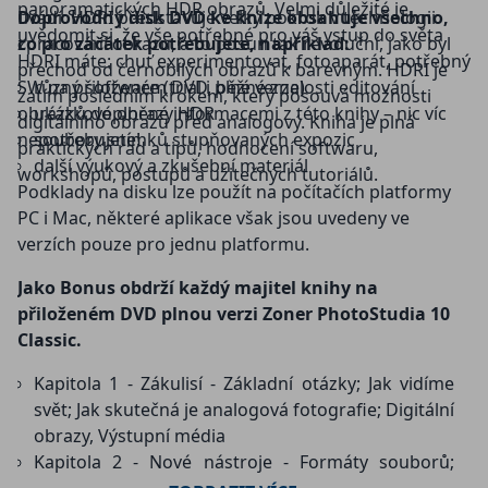
panoramatických HDR obrazů. Velmi důležité je
uvádí: HDRI představuje velký pokrok v technologii
Doprovodný disk DVD ke knize obsahuje všechno,
uvědomit si, že vše potřebné pro váš vstup do světa
zpracování obrazu, a to posun tak revoluční, jako byl
co pro začátek potřebujete, například:
HDRI máte: chuť experimentovat, fotoaparát, potřebný
přechod od černobílých obrazů k barevným. HDRI je
SW na přiloženém DVD, běžné znalosti editování
různý software (trial i plné verze)
zatím posledním krokem, který posouvá možnosti
obrázků doplněné informacemi z této knihy – nic víc
ukázkové obrazy HDR
digitálního obrazu před analogový. Kniha je plná
nepotřebujete!
soubory snímků stupňovaných expozic
praktických rad a tipů, hodnocení softwaru,
další výukový a zkušební materiál
workshopů, postupů a užitečných tutoriálů.
Podklady na disku lze použít na počítačích platformy
PC i Mac, některé aplikace však jsou uvedeny ve
verzích pouze pro jednu platformu.
Jako Bonus obdrží každý majitel knihy na
přiloženém DVD plnou verzi Zoner PhotoStudia 10
Classic.
Kapitola 1 - Zákulisí - Základní otázky; Jak vidíme
svět; Jak skutečná je analogová fotografie; Digitální
obrazy, Výstupní média
Kapitola 2 - Nové nástroje - Formáty souborů;