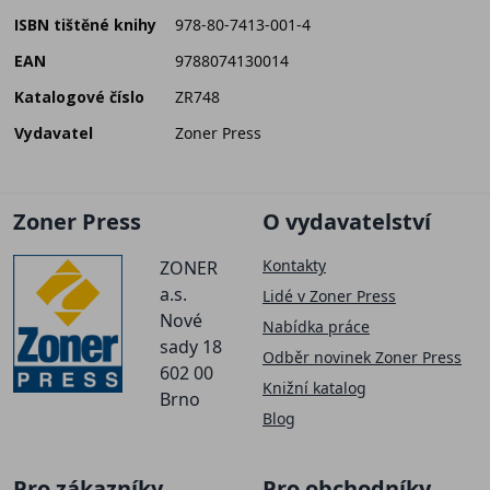
ISBN tištěné knihy
978-80-7413-001-4
EAN
9788074130014
Katalogové číslo
ZR748
Vydavatel
Zoner Press
Zoner Press
O vydavatelství
Kontakty
ZONER
a.s.
Lidé v Zoner Press
Nové
Nabídka práce
sady 18
Odběr novinek Zoner Press
602 00
Knižní katalog
Brno
Blog
Pro zákazníky
Pro obchodníky