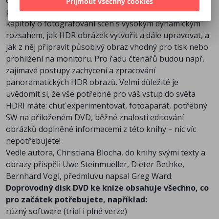
částí, na dvě skupiny uživatelů: na fotografy a na
Přijmout všechny cookies
počítačové grafiky. Fotografům jsou určeny zejména
kapitoly o fotografování scén s vysokým dynamickým
rozsahem, jak HDR obrázek vytvořit a dále upravovat, a
jak z něj připravit působivý obraz vhodný pro tisk nebo
prohlížení na monitoru. Pro řadu čtenářů budou např.
zajímavé postupy zachycení a zpracování
panoramatických HDR obrazů. Velmi důležité je
uvědomit si, že vše potřebné pro váš vstup do světa
HDRI máte: chuť experimentovat, fotoaparát, potřebný
SW na přiloženém DVD, běžné znalosti editování
obrázků doplněné informacemi z této knihy – nic víc
nepotřebujete!
Vedle autora, Christiana Blocha, do knihy svými texty a
obrazy přispěli Uwe Steinmueller, Dieter Bethke,
Bernhard Vogl, předmluvu napsal Greg Ward.
Doprovodný disk DVD ke knize obsahuje všechno, co
pro začátek potřebujete, například:
různý software (trial i plné verze)