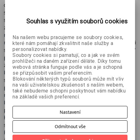
dynamickým rozsahem. Ukazuje možnosti moderního
software, popisuje techniky fotografování takovýchto
scén a způsoby, jakými lze tyto obrázky dále
Souhlas s využitím souborů cookies
zpracovávat, např. pro běžný tisk, se zachováním
maximálního možného rozlišení jasových úrovní. HDRI
Na našem webu pracujeme se soubory cookies,
nejsou obrázky, které můžete často vidět, s přepálenými
které nám pomáhají zkvalitnit naše služby a
personalizovat nabídky.
světly, nepřirozeným rozložením tónů nebo „atraktivně“
Soubory cookies si pamatují, co a jak ve svém
posunutými barvami. Naopak – účelem HDRI je dokázat
prohlížeči na daném zařízení děláte. Díky tomu
zobrazit takové snímky v podobě, která se maximálně
webová stránka funguje podle vás a je schopná
blíží tomu, jak by člověk fotografovanou scénu viděl ve
se přizpůsobit vašim preferencím.
Blokování některých typů souborů může mít vliv
skutečnosti. Jak autor uvádí: HDRI představuje velký
na vaši uživatelskou zkušenost s naším webem,
pokrok v technologii zpracování obrazu, a to posun tak
také nebudeme schopni poskytnout vám nabídku
revoluční, jako byl přechod od černobílých obrazů k
na základě vašich preferencí.
barevným. HDRI je zatím posledním krokem, který
posouvá možnosti digitálního obrazu před analogový.
Nastavení
Kniha je plná praktických rad a tipů, hodnocení
softwaru, workshopů, postupů a užitečných tutoriálů.
Odmítnout vše
Publikace se zaměřuje, vedle obecných a vysvětlujících