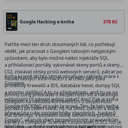
Google Hacking e-kniha
378 Kč
Patříte mezi ten druh zkoumavých lidí, co potřebují
vědět, jak pracovat s Googlem takovým netypickým
způsobem, aby bylo možné nalézt injektáže SQL
a přihlašovací portály, vykonávat skeny portů a skeny
CGI, získávat otisky prstů webových serverů, pátrat po
Kniha kromě těchto témat obsahuje i základy práce s
neuvěřitelných informacích z archivů jako jsou
Googlem.
protokoly firewallů a IDS, databáze hesel, dumpy SQL
a mnoho dalšího? A to za předpokladu, aniž by se na
Johnny Long přednášel o bezpečnosti sítí a hackingu
vytipovaný cíl odeslal jediný paket? Ano? Pak je kniha
Googlem na několika konferencích o bezpečnosti
Google HACKING pro vás ta pravá. Tím, že tato kniha,
počítačů po celém světě, mj. na SANS, Defcon a Black
převrací na ruby sociotechniky zlovolných „hackerů
Hat Briefings. V poslední době, během své profesní
Googlu“, ukazuje všem bezpečnostním pracovníkům
kariéry u Computer Sciences Corporation (CSC), což je
(kteří jsou ve firmě zodpovědni za bezpečnost)
Jeho web – v současné době nejrozsáhlejší internetový