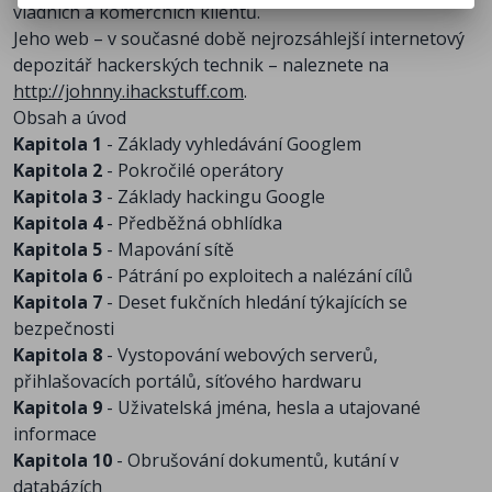
vládních a komerčních klientů.
Jeho web – v současné době nejrozsáhlejší internetový
depozitář hackerských technik – naleznete na
http://johnny.ihackstuff.com
.
Obsah a úvod
Kapitola 1
- Základy vyhledávání Googlem
Kapitola 2
- Pokročilé operátory
Kapitola 3
- Základy hackingu Google
Kapitola 4
- Předběžná obhlídka
Kapitola 5
- Mapování sítě
Kapitola 6
- Pátrání po exploitech a nalézání cílů
Kapitola 7
- Deset fukčních hledání týkajících se
bezpečnosti
Kapitola 8
- Vystopování webových serverů,
přihlašovacích portálů, síťového hardwaru
Kapitola 9
- Uživatelská jména, hesla a utajované
informace
Kapitola 10
- Obrušování dokumentů, kutání v
databázích