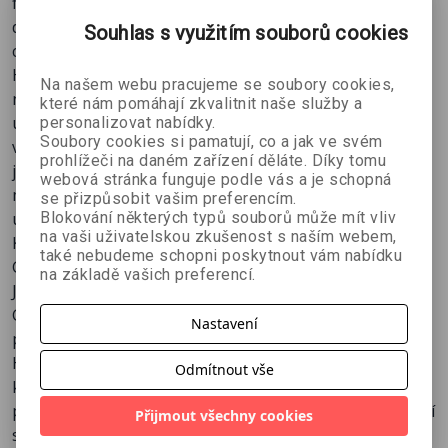
firewallů a IDS, databáze hesel, dumpy SQL a mnoho
Kapitola 12
- Automatizace vyhledávání Googlem
dalšího? A to za předpokladu, aniž by se na vytipovaný
Souhlas s využitím souborů cookies
Dodatek A
- Profesionální testování bezpečnosti
cíl odeslal jediný paket? Ano? Pak je kniha Google
Dodatek B
- Úvod do bezpečnosti webových
HACKING pro vás ta pravá. Tím, že tato kniha, převrací
Na našem webu pracujeme se soubory cookies,
aplikací
na ruby sociotechniky zlovolných „hackerů Googlu“,
které nám pomáhají zkvalitnit naše služby a
Dodatek C
- Google Hacking Database
ukazuje všem bezpečnostním pracovníkům (kteří jsou
personalizovat nabídky.
Soubory cookies si pamatují, co a jak ve svém
ve firmě zodpovědni za bezpečnost) podrobné postupy,
prohlížeči na daném zařízení děláte. Díky tomu
jak mohou řádně ochránit své servery od tohoto
webová stránka funguje podle vás a je schopná
mnohokrát přehlíženého a velmi nebezpečného druhu
se přizpůsobit vašim preferencím.
úniku informací.
Blokování některých typů souborů může mít vliv
na vaši uživatelskou zkušenost s naším webem,
Kniha kromě těchto témat obsahuje i základy práce s
také nebudeme schopni poskytnout vám nabídku
Googlem.
na základě vašich preferencí.
Johnny Long přednášel o bezpečnosti sítí a hackingu
Googlem na několika konferencích o bezpečnosti
Nastavení
počítačů po celém světě, mj. na SANS, Defcon a Black
Hat Briefings. V poslední době, během své profesní
Odmítnout vše
kariéry u Computer Sciences Corporation (CSC), což je
přední globální společnost pro služby IT, provedl aktivní
Přijmout všechny cookies
síťové a fyzické ohodnocení bezpečnosti pro stovky