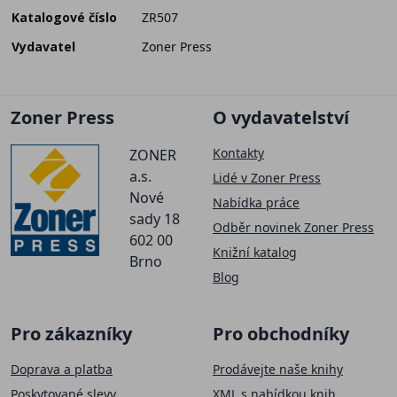
Katalogové číslo
ZR507
Vydavatel
Zoner Press
Zoner Press
O vydavatelství
Kontakty
ZONER
a.s.
Lidé v Zoner Press
Nové
Nabídka práce
sady 18
Odběr novinek Zoner Press
602 00
Knižní katalog
Brno
Blog
Pro zákazníky
Pro obchodníky
Doprava a platba
Prodávejte naše knihy
Poskytované slevy
XML s nabídkou knih