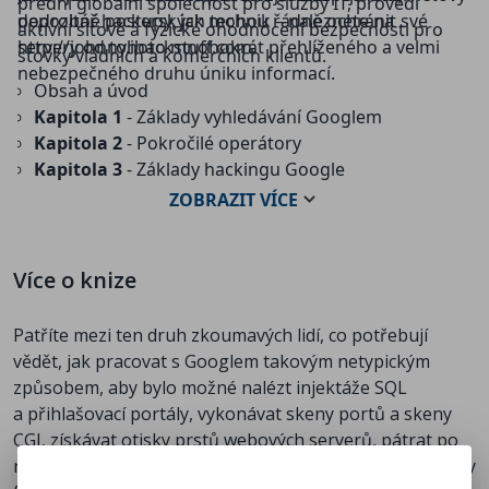
přední globální společnost pro služby IT, provedl
podrobné postupy, jak mohou řádně ochránit své
depozitář hackerských technik – naleznete na
aktivní síťové a fyzické ohodnocení bezpečnosti pro
servery od tohoto mnohokrát přehlíženého a velmi
http://johnny.ihackstuff.com
.
stovky vládních a komerčních klientů.
nebezpečného druhu úniku informací.
Obsah a úvod
Kapitola 1
- Základy vyhledávání Googlem
Kapitola 2
- Pokročilé operátory
Kapitola 3
- Základy hackingu Google
Kapitola 4
- Předběžná obhlídka
ZOBRAZIT
VÍCE
Kapitola 5
- Mapování sítě
Kapitola 6
- Pátrání po exploitech a nalézání cílů
Kapitola 7
- Deset fukčních hledání týkajících se
Více o knize
bezpečnosti
Kapitola 8
- Vystopování webových serverů,
Patříte mezi ten druh zkoumavých lidí, co potřebují
přihlašovacích portálů, síťového hardwaru
vědět, jak pracovat s Googlem takovým netypickým
Kapitola 9
- Uživatelská jména, hesla a utajované
způsobem, aby bylo možné nalézt injektáže SQL
informace
a přihlašovací portály, vykonávat skeny portů a skeny
Kapitola 10
- Obrušování dokumentů, kutání v
CGI, získávat otisky prstů webových serverů, pátrat po
databázích
neuvěřitelných informacích z archivů jako jsou protokoly
Kapitola 11
- Chráníme se před hackery Googlu