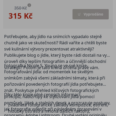
i
350 Kč
315 Kč
Vyprodáno
Potřebujete, aby jídlo na snímcích vypadalo stejně
chutně jako ve skutečnosti? Rádi vaříte a chtěli byste
své kulinární výtvory prezentovat atraktivněji?
Publikujete blog o jídle, který byste rádi dostali na vyšší
úroveň díky lepším fotografiím a účinnější obchodní
Fotografka Nicole S. Young se ve své knize
strategii? Potom je tato kniha určena právě vám.
Fotografování jídla: od momentek ke skvělým
snímkům zabývá všemi základními tématy, která při
pořizování povedených fotografií jídla potřebujete
znát. Poskytuje přehled klíčových fotografických
Díky této knize plné cenných informací:
principů, nabízí tipy ke stylizování jídla pomocí
pomůcek, látek a stolních desek a prozrazuje postupy,
zvládnete fotografické základy kompozice, ostření,
jak fotografie vylepšit při následném zpracování v
hloubky ostrosti a mnoha dalších faktorů,
programu Adobe Lightroom. Druhé vydání originálu