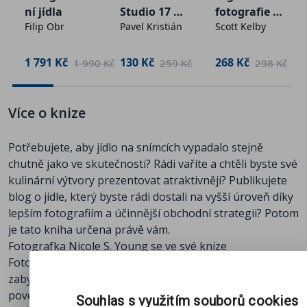
ní jídla
Studio 17 e-
fotografie e-
Filip Obr
Pavel Kristián
Scott Kelby
kniha
kniha
1 791 Kč
130 Kč
268 Kč
č
1 990 Kč
259 Kč
298 Kč
Více o knize
Potřebujete, aby jídlo na snímcích vypadalo stejně
chutně jako ve skutečnosti? Rádi vaříte a chtěli byste své
kulinární výtvory prezentovat atraktivněji? Publikujete
blog o jídle, který byste rádi dostali na vyšší úroveň díky
lepším fotografiím a účinnější obchodní strategii? Potom
je tato kniha určena právě vám.
Fotografka Nicole S. Young se ve své knize
Fotografování jídla: od momentek ke skvělým snímkům
zabývá všemi základními tématy, která při pořizování
povedených fotografií jídla potřebujete znát. Poskytuje
Souhlas s využitím souborů cookies