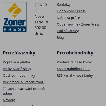
Kontakty
ZONER
a.s.
Lidé v Zoner Press
Nové
Nabídka práce
sady 18
Odběr novinek Zoner Press
602 00
Knižní katalog
Brno
Blog
Pro zákazníky
Pro obchodníky
Doprava a platba
Prodávejte naše knihy
Poskytované slevy
XML s nabídkou knih
Obchodní podmínky
RSS kanál – nové knihy
Reklamace a vrácení zboží
Zásady zpracování osobních
údajů
Návody