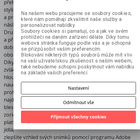
přehled klíčových fotografických principů, nabízí tipy ke
stylizování jídla pomocí pomůcek, látek a stolních desek
Na našem webu pracujeme se soubory cookies,
a prozrazuje postupy, jak fotografie vylepšit při
které nám pomáhají zkvalitnit naše služby a
následném zpracování v programu Adobe Lightroom.
personalizovat nabídky.
Soubory cookies si pamatují, co a jak ve svém
Druhé vydání originálu přináší kompletně nové obrázky
prohlížeči na daném zařízení děláte. Díky tomu
a příklady, které doprovází aktuální návody, jak zajistit
webová stránka funguje podle vás a je schopná
dobré osvětlení a kompozici. Autorka si všímá i vývoje
se přizpůsobit vašim preferencím.
oboru a mimo jiné například zmiňuje o bezzrcadlovkách.
Blokování některých typů souborů může mít vliv
na vaši uživatelskou zkušenost s naším webem,
Díky této knize plné cenných informací:
také nebudeme schopni poskytnout vám nabídku
zvládnete fotografické základy kompozice, ostření,
na základě vašich preferencí.
hloubky ostrosti a mnoha dalších faktorů,
naučíte se vylepšovat své fotografie jídla
Nastavení
profesionálními stylistickými technikami,
najdete tipy týkající se různých typů osvětlení, včetně
Odmítnout vše
blesků a přirozeného světla,
zorientujete se v sociálních sítích, na webu a jiných
Přijmout všechny cookies
platformách online, které souvisejí s fotografováním
jídla,
zlepšíte vzhled svých snímků pomocí programu Adobe