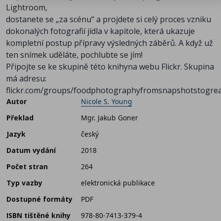
Lightroom,
dostanete se „za scénu“ a projdete si celý proces vzniku
dokonalých fotografií jídla v kapitole, která ukazuje
kompletní postup přípravy výsledných záběrů. A když už
ten snímek uděláte, pochlubte se jím!
Připojte se ke skupině této knihyna webu Flickr. Skupina
má adresu:
flickr.com/groups/foodphotographyfromsnapshotstogrea
Autor
Nicole S. Young
Překlad
Mgr. Jakub Goner
Jazyk
český
Datum vydání
2018
Počet stran
264
Typ vazby
elektronická publikace
Dostupné formáty
PDF
ISBN tištěné knihy
978-80-7413-379-4