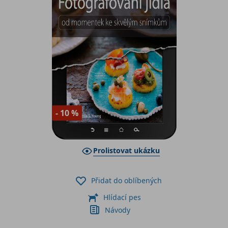
- 10 %
Prolistovat ukázku
Přidat do oblíbených
Hlídací pes
Návody