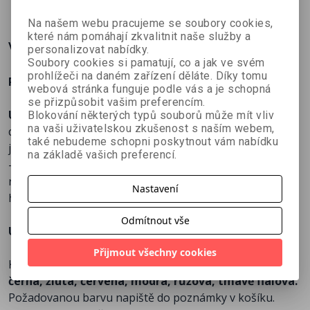
Na našem webu pracujeme se soubory cookies,
které nám pomáhají zkvalitnit naše služby a
Více o knize
personalizovat nabídky.
Soubory cookies si pamatují, co a jak ve svém
prohlížeči na daném zařízení děláte. Díky tomu
Pohodlné držení knih jednou rukou.
webová stránka funguje podle vás a je schopná
se přizpůsobit vašim preferencím.
Užijte si čtení bez námahy.
Držák stránek je praktický
Blokování některých typů souborů může mít vliv
na vaši uživatelskou zkušenost s naším webem,
držák na palec, který pomáhá udržet knihu otevřenou
také nebudeme schopni poskytnout vám nabídku
jednou rukou. Stačí jej nasadit na palec a opřít o stránky
na základě vašich preferencí.
– kniha zůstane pohodlně rozevřená, zatímco druhou
ruku máte volnou na kávu, čaj, odpočinek nebo na
Nastavení
hlazení vašeho kočičího mazlíčka.
Odmítnout vše
Upozornění:
Přijmout všechny cookies
Kočičí držáky stránek máme v těchto barvách:
bílá,
černá, žlutá, červená, modrá, růžová, tmavě fialová.
Požadovanou barvu napiště do poznámky v košíku.