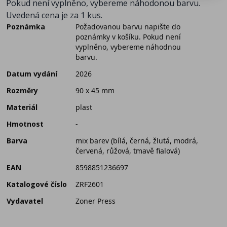
Pokud není vyplněno, vybereme náhodonou barvu.
Uvedená cena je za 1 kus.
Poznámka
Požadovanou barvu napište do
poznámky v košíku. Pokud není
vyplněno, vybereme náhodnou
barvu.
Datum vydání
2026
Rozměry
90 x 45 mm
Materiál
plast
Hmotnost
-
Barva
mix barev (bílá, černá, žlutá, modrá,
červená, růžová, tmavě fialová)
EAN
8598851236697
Katalogové číslo
ZRF2601
Vydavatel
Zoner Press