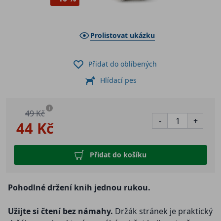
Prolistovat ukázku
Přidat do oblíbených
Hlídací pes
i
49 Kč
-
+
44 Kč
Přidat do košíku
Pohodlné držení knih jednou rukou.
Užijte si čtení bez námahy.
Držák stránek je praktický