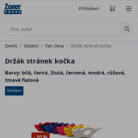
Přihlášení
Domů
/
Ostatní
/
Fan zóna
/
Držák stránek kočka
Držák stránek kočka
Barvy: bílá, černá, žlutá, červená, modrá, růžová,
tmavě fialová
Skladem
- 10 %