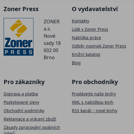
Zoner Press
O vydavatelství
Kontakty
ZONER
a.s.
Lidé v Zoner Press
Nové
Nabídka práce
sady 18
Odběr novinek Zoner Press
602 00
Knižní katalog
Brno
Blog
Pro zákazníky
Pro obchodníky
Doprava a platba
Prodávejte naše knihy
Poskytované slevy
XML s nabídkou knih
Obchodní podmínky
RSS kanál – nové knihy
Reklamace a vrácení zboží
Zásady zpracování osobních
údajů