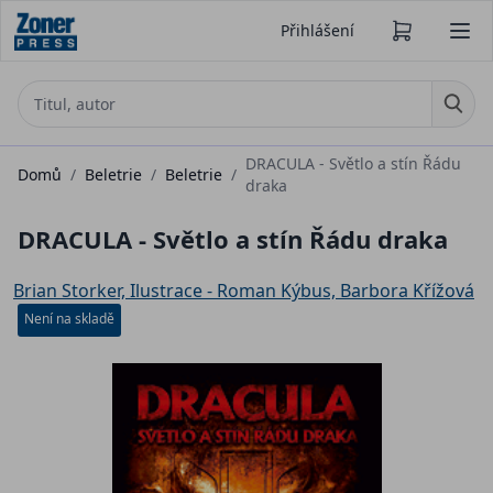
Přihlášení
DRACULA - Světlo a stín Řádu
Domů
/
Beletrie
/
Beletrie
/
draka
DRACULA - Světlo a stín Řádu draka
Brian Storker, Ilustrace - Roman Kýbus, Barbora Křížová
Není na skladě