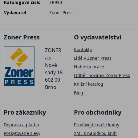
Katalogové číslo
ZR930
Vydavatel
Zoner Press
Zoner Press
O vydavatelství
Kontakty
ZONER
a.s.
Lidé v Zoner Press
Nové
Nabídka práce
sady 18
Odběr novinek Zoner Press
602 00
Knižní katalog
Brno
Blog
Pro zákazníky
Pro obchodníky
Doprava a platba
Prodávejte naše knihy
Poskytované slevy
XML s nabídkou knih