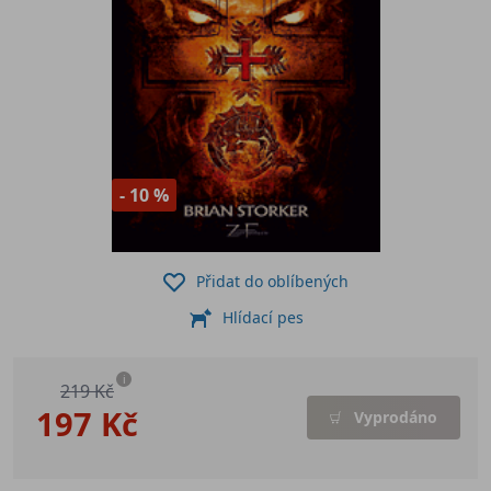
- 10 %
Přidat do oblíbených
Hlídací pes
i
219 Kč
197 Kč
Vyprodáno