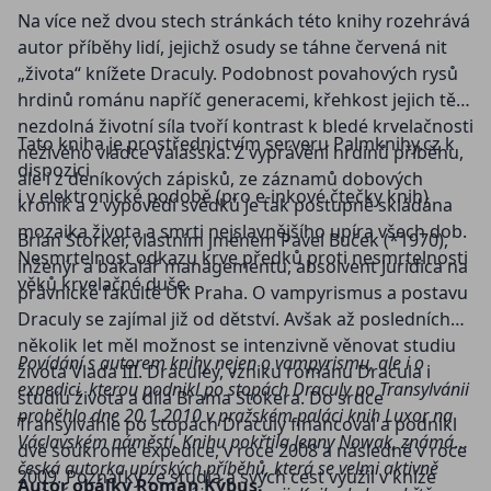
Na více než dvou stech stránkách této knihy rozehrává
autor příběhy lidí, jejichž osudy se táhne červená nit
„života“ knížete Draculy. Podobnost povahových rysů
hrdinů románu napříč generacemi, křehkost jejich těla
nezdolná životní síla tvoří kontrast k bledé krvelačnosti
Tato kniha je prostřednictvím serveru Palmknihy.cz k
neživého vládce Valašska. Z vyprávění hrdinů příběhu,
dispozici
ale i z deníkových zápisků, ze záznamů dobových
i v elektronické podobě (pro e-inkové čtečky knih)
kronik a z výpovědí svědků je tak postupně skládána
mozaika života a smrti nejslavnějšího upíra všech dob.
Brian Storker, vlastním jménem Pavel Buček (*1970),
Nesmrtelnost odkazu krve předků proti nesmrtelnosti
inženýr a bakalář managementu, absolvent Juridica na
věků krvelačné duše.
právnické fakultě UK Praha. O vampyrismus a postavu
Draculy se zajímal již od dětství. Avšak až posledních
několik let měl možnost se intenzivně věnovat studiu
Povídání s autorem knihy nejen o vampyrismu, ale i o
života Vlada III. Draculey, vzniku románu Dracula i
expedici, kterou podnikl po stopách Draculy po Transylvánii
studiu života a díla Brama Stokera. Do srdce
proběhlo dne 20.1.2010 v pražském paláci knih Luxor na
Transylvánie po stopách Draculy financoval a podnikl
Václavském náměstí. Knihu pokřtila Jenny Nowak, známá
dvě soukromé expedice, v roce 2008 a následně v roce
česká autorka upírských příběhů, která se velmi aktivně
2009. Poznatky ze studia a svých cest využil v knize
Autor obálky Roman Kýbus.