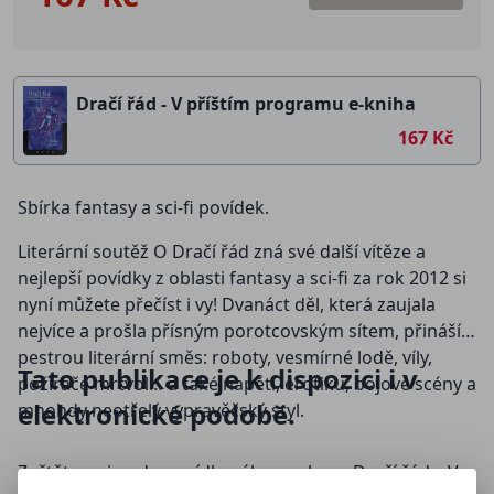
Dračí řád - V příštím programu e-kniha
167 Kč
Sbírka fantasy a sci-fi povídek.
Literární soutěž O Dračí řád zná své další vítěze a
nejlepší povídky z oblasti fantasy a sci-fi za rok 2012 si
nyní můžete přečíst i vy! Dvanáct děl, která zaujala
nejvíce a prošla přísným porotcovským sítem, přináší
pestrou literární směs: roboty, vesmírné lodě, víly,
Tato publikace je k dispozici i v
požírače mrtvol… a také napětí, erotiku, bojové scény a
elektronické podobě
.
mnohdy neotřelý vypravěčský styl.
Začtěte se i vy do povídkového souboru Dračí řád – V