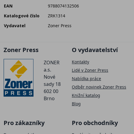
EAN
9788074132506
Katalogové číslo
ZRK1314
Vydavatel
Zoner Press
Zoner Press
O vydavatelství
Kontakty
ZONER
a.s.
Lidé v Zoner Press
Nové
Nabídka práce
sady 18
Odběr novinek Zoner Press
602 00
Knižní katalog
Brno
Blog
Pro zákazníky
Pro obchodníky