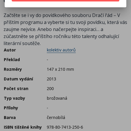
Začtěte se i vy do povídkového souboru Dračí řád – V
příštím programu a vyberte si tu svoji povídku, která vás
zaujme nejvíce. Anebo načerpejte inspiraci… a
zúčastněte se příštího ročníku této talenty odhalující
literární soutěže.
Autor
kolektiv autorů
Překlad
-
Rozměry
147 x 210 mm
Datum vydání
2013
Počet stran
200
Typ vazby
brožovaná
Přílohy
-
Barva
černobílá
ISBN tištěné knihy
978-80-7413-250-6