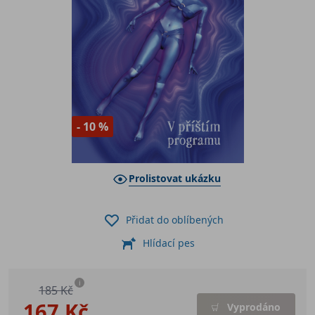
- 10 %
Prolistovat ukázku
Přidat do oblíbených
Hlídací pes
i
185 Kč
167 Kč
Vyprodáno