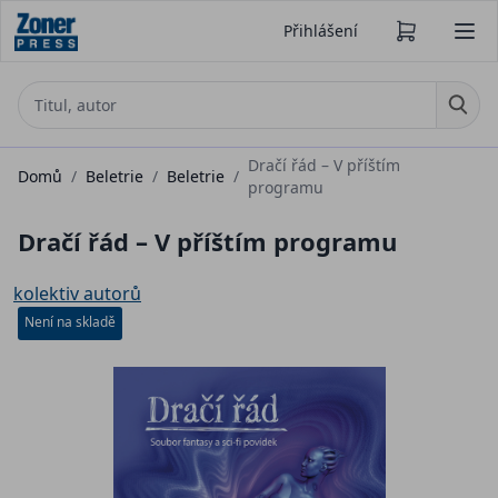
Přihlášení
Dračí řád – V příštím
Domů
/
Beletrie
/
Beletrie
/
programu
Dračí řád – V příštím programu
kolektiv autorů
Není na skladě