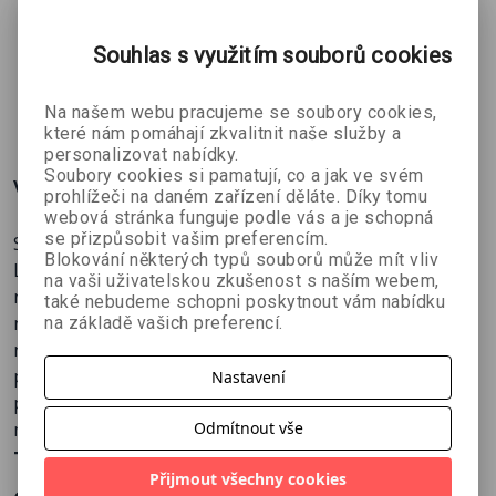
příštím programu a vyberte si tu svoji povídku, která
vás zaujme nejvíce. Anebo načerpejte inspiraci… a
Souhlas s využitím souborů cookies
zúčastněte se příštího ročníku této talenty odhalující
literární soutěže.
ZOBRAZIT
VÍCE
Na našem webu pracujeme se soubory cookies,
které nám pomáhají zkvalitnit naše služby a
personalizovat nabídky.
Soubory cookies si pamatují, co a jak ve svém
Více o knize
prohlížeči na daném zařízení děláte. Díky tomu
webová stránka funguje podle vás a je schopná
se přizpůsobit vašim preferencím.
Sbírka fantasy a sci-fi povídek.
Blokování některých typů souborů může mít vliv
Literární soutěž O Dračí řád zná své další vítěze a
na vaši uživatelskou zkušenost s naším webem,
nejlepší povídky z oblasti fantasy a sci-fi za rok 2012 si
také nebudeme schopni poskytnout vám nabídku
nyní můžete přečíst i vy! Dvanáct děl, která zaujala
na základě vašich preferencí.
nejvíce a prošla přísným porotcovským sítem, přináší
pestrou literární směs: roboty, vesmírné lodě, víly,
Nastavení
požírače mrtvol… a také napětí, erotiku, bojové scény a
mnohdy neotřelý vypravěčský styl.
Odmítnout vše
Tato publikace je k dispozici i v
Přijmout všechny cookies
elektronické podobě
.