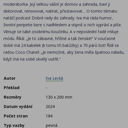
moderátorka. Její velkou vášní je domov a zahrada, baví ji
dekorovat, renovovat, natírat, přestavovat… O tomto tématu
natáčí podcast Dobré rady do zahrady. Iva má ráda humor,
životní peripetie bere s nadhledem a vtipně o nich vypráví a píše.
Věnuje se také osobnímu koučinku. A v neposlední řadě miluje
módu. Říká: „Je to zábavné, hříšné a tak ženské!“ V současné
době má 24 kabelek (k tomu tři batůžky) a 70 párů bot! Řídí se
radou Coco Chanel: „Je nemožné, aby žena měla špatnou náladu,
když má na sobě skvělý outfit.“
Autor
Iva Lecká
Překlad
-
Rozměry
130 x 200 mm
Datum vydání
2024
Počet stran
184
Typ vazby
pevná