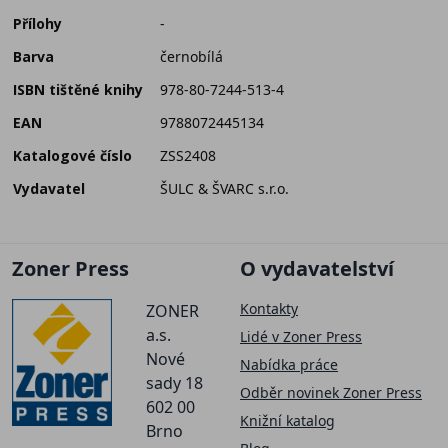
Přílohy
-
Barva
černobílá
ISBN tištěné knihy
978-80-7244-513-4
EAN
9788072445134
Katalogové číslo
ZSS2408
Vydavatel
ŠULC & ŠVARC s.r.o.
Zoner Press
O vydavatelství
Kontakty
ZONER
a.s.
Lidé v Zoner Press
Nové
Nabídka práce
sady 18
Odběr novinek Zoner Press
602 00
Knižní katalog
Brno