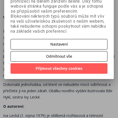
prohlížeči na daném zařízení děláte. Díky tomu
webová stránka funguje podle vás a je schopná
se přizpůsobit vašim preferencím.
Blokování některých typů souborů může mít vliv
Více o knize
na vaši uživatelskou zkušenost s naším webem,
také nebudeme schopni poskytnout vám nabídku
Kateřina. Dana. Jana. Milan má geny rozsévače, uzavírá jeden
na základě vašich preferencí.
sňatek za druhým a stíhá i povyražení s bokovkami. Opuštěné
manželky a děti předává do péče svojí matky Květy, která se mu
Nastavení
za všech okolností snaží pomoct, vytáhne ho z každé bryndy,
Odmítnout vše
bravurně vše urovná a se všemi snachami se kamarádí. Pohár její
trpělivosti s vykutáleným synáčkem však začíná přetékat. A tak
Přijmout všechny cookies
ženy společně vymyslí plán, jak Milana napravit a udělat z něj
rodinný typ…
Dokonalá jednohubka, od které se nebudete moct odtrhnout a
přečtete ji na jeden zátah. Obálku nového vydání ilustrovala Bibi
Hykl, sestra Ivy Lecké.
O autorovi:
Iva Lecká (1. srpna 1979) je oblíbená rozhlasová a televizní