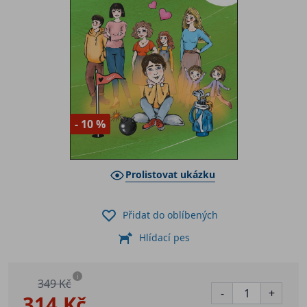
- 10 %
Prolistovat ukázku
Přidat do oblíbených
Hlídací pes
i
349 Kč
-
+
314 Kč