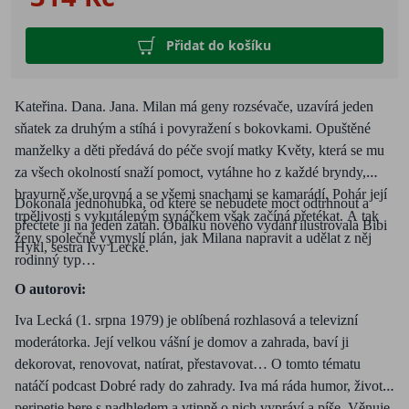
Přidat do košíku
Kateřina. Dana. Jana. Milan má geny rozsévače, uzavírá jeden
sňatek za druhým a stíhá i povyražení s bokovkami. Opuštěné
manželky a děti předává do péče svojí matky Květy, která se mu
za všech okolností snaží pomoct, vytáhne ho z každé bryndy,
bravurně vše urovná a se všemi snachami se kamarádí. Pohár její
Dokonalá jednohubka, od které se nebudete moct odtrhnout a
trpělivosti s vykutáleným synáčkem však začíná přetékat. A tak
přečtete ji na jeden zátah. Obálku nového vydání ilustrovala Bibi
ženy společně vymyslí plán, jak Milana napravit a udělat z něj
Hykl, sestra Ivy Lecké.
rodinný typ…
O autorovi:
Iva Lecká (1. srpna 1979) je oblíbená rozhlasová a televizní
moderátorka. Její velkou vášní je domov a zahrada, baví ji
dekorovat, renovovat, natírat, přestavovat… O tomto tématu
natáčí podcast Dobré rady do zahrady. Iva má ráda humor, životní
peripetie bere s nadhledem a vtipně o nich vypráví a píše. Věnuje