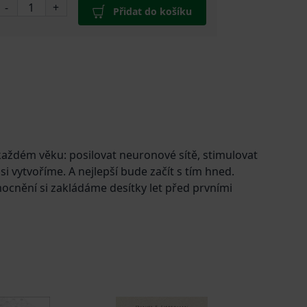
-
+
Přidat do košíku
aždém věku: posilovat neuronové sítě, stimulovat
si vytvoříme. A nejlepší bude začít s tím hned.
mocnění si zakládáme desítky let před prvními
í dietu a cvičební režim, zkoumá význam
m se blíží devadesátka a nejeví známky zpomalení,
ientům i jejich blízkým nabízí konkrétní návody pro