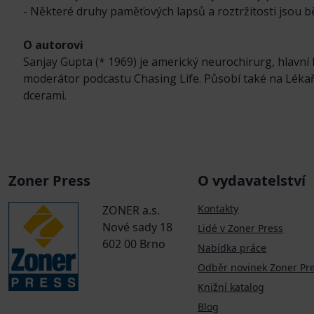
- Některé druhy paměťových lapsů a roztržitosti jsou 
O autorovi
Sanjay Gupta (* 1969) je americký neurochirurg, hlavní
moderátor podcastu Chasing Life. Působí také na Lékařs
dcerami.
Zoner Press
O vydavatelství
Kontakty
ZONER a.s.
Nové sady 18
Lidé v Zoner Press
602 00 Brno
Nabídka práce
Odběr novinek Zoner Pr
Knižní katalog
Blog