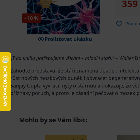
359
- 10 %
Přidat
Prolistovat ukázku
„Tuto knihu potřebujeme všichni – mladí i staří.“ – Walter I
Zahoďte představu, že stáří znamená úpadek intelektu.
růst nových mozkových buněk i odvracet degenerativní o
Sanjay Gupta vyvrací mýty o stárnutí a dokazuje, že vě
příznaky poruch, a proto je zásadní pečovat o mozek
Gupta přístupně vysvětluje fascinující schopnosti moz
společenského života, spánku, odpočinku či hraní vide
Mohlo by se Vám líbit:
nebo zda jsou doplňky stravy a vitaminy skutečně přín
různé fáze nemoci.