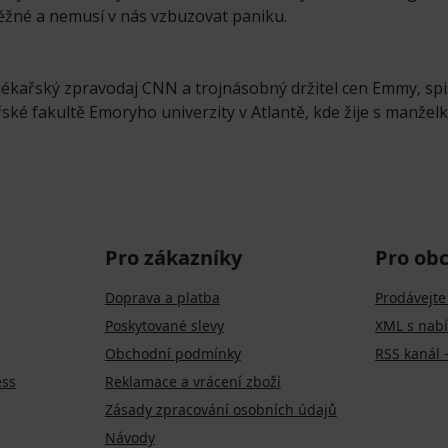
běžné a nemusí v nás vzbuzovat paniku.
 lékařský zpravodaj CNN a trojnásobný držitel cen Emmy, spi
ké fakultě Emoryho univerzity v Atlantě, kde žije s manžel
Pro zákazníky
Pro ob
Doprava a platba
Prodávejte
Poskytované slevy
XML s nab
Obchodní podmínky
RSS kanál 
ess
Reklamace a vrácení zboží
Zásady zpracování osobních údajů
Návody