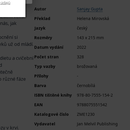
 údajů
Autor
Sanjay Gupta
aždém věku:
Překlad
Helena Mirovská
nás, jak
Jazyk
český
ocnění si
Rozměry
143 x 215 mm
ků už od mládí.
Datum vydání
2022
Počet stran
328
dietu a cvičební
d
Typ vazby
brožovaná
utečně
Přílohy
-
o různé fáze
Barva
černobílá
ISBN tištěné knihy
978-80-7555-154-2
EAN
9788075551542
Katalogové číslo
ZME1230
Vydavatel
Jan Melvil Publishing
y v krvi.