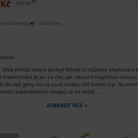
 Kč
i
399 Kč
 do oblíbených
Hlídací pes
saacson
 Věda přináší dobré zprávy! Mozek si můžeme zlepšovat v k
nemocnění. Je jen na nás, jak robustní kognitivní rezervu 
tší vliv než geny má na osud mozku náš životní styl. Na one
 pomocí každodenních návyků už od mládí.
ZOBRAZIT
VÍCE
ku i možné projevy patologií. Doporučuje pro mozek nejlepš
oher. Zjišťuje, co se můžeme naučit od „supermozků“, který
osné. Závěr knihy věnuje Alzheimerově chorobě, přičemž pac