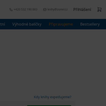
Přihlášení
+420 532 190 883
knihy@zoner.cz
tní
Výhodné balíčky
Připravujeme
Bestsellery
Kdy knihy expedujeme?