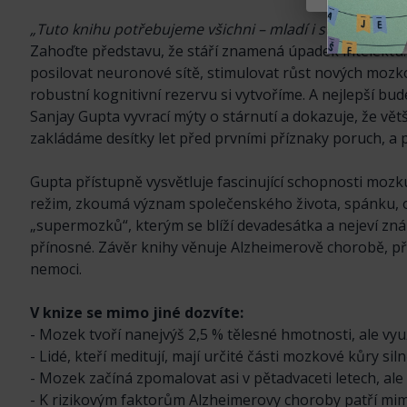
„Tuto knihu potřebujeme všichni – mladí i staří.“ – Wal
Zahoďte představu, že stáří znamená úpadek intelektu
posilovat neuronové sítě, stimulovat růst nových mozk
robustní kognitivní rezervu si vytvoříme. A nejlepší bude
Sanjay Gupta vyvrací mýty o stárnutí a dokazuje, že vět
zakládáme desítky let před prvními příznaky poruch, a
Gupta přístupně vysvětluje fascinující schopnosti mozk
režim, zkoumá význam společenského života, spánku, od
„supermozků“, kterým se blíží devadesátka a nejeví zn
přínosné. Závěr knihy věnuje Alzheimerově chorobě, při
nemoci.
V knize se mimo jiné dozvíte:
- Mozek tvoří nanejvýš 2,5 % tělesné hmotnosti, ale vyu
- Lidé, kteří meditují, mají určité části mozkové kůry sil
- Mozek začíná zpomalovat asi v pětadvaceti letech, ale 
- K rizikovým faktorům Alzheimerovy choroby patří mimo 