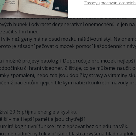
Zásady zpracování osobních
ter Isaacson
. Věda přináší dobré zprávy! Mozek si můžeme zlepšovat v k
ových buněk i odvracet degenerativní onemocnění. Je jen na 
 začít s tím hned.
ší vliv než geny má na osud mozku náš životní styl. Na onem
 proto je zásadní pečovat o mozek pomocí každodenních návy
u i možné projevy patologií. Doporučuje pro mozek nejlepší 
počinku či hraní videoher. Zjišťuje, co se můžeme naučit o
ámky zpomalení, nebo zda jsou doplňky stravy a vitaminy sk
čemž pacientům i jejich blízkým nabízí konkrétní návody pr
žívá 20 % příjmu energie a kyslíku.
nější – mají lepší pamět a jsou chytřejší.
určité kognitivní funkce lze zlepšovat bez ohledu na věk.
jiné nadměrný tuk v břišní oblasti a zvýšená hladina glukóz