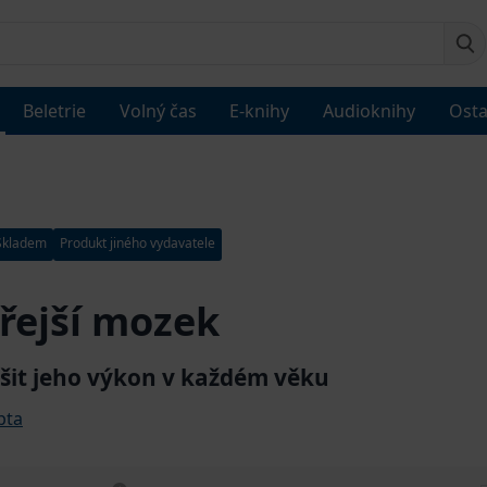
Beletrie
Volný čas
E-knihy
Audioknihy
Osta
Skladem
Produkt jiného vydavatele
řejší mozek
pšit jeho výkon v každém věku
pta