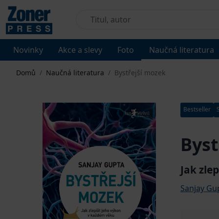
Novinky
Akce a slevy
Foto
Naučná literatura
Domů
/
Naučná literatura
/
Bystřejší mozek
Bestseller
Byst
Jak zle
Sanjay Gu