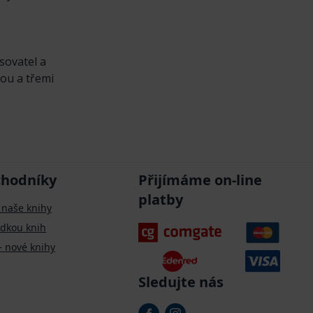
sovatel a
kou a třemi
chodníky
Přijímáme on-line
platby
 naše knihy
ídkou knih
– nové knihy
Sledujte nás