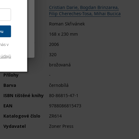
ení děláte.
it vašim
Autor
Cristian Darie, Bogdan Brinzarea,
Filip Chereches-Tosa, Mihai Bucica
kušenost s
Překlad
Roman Skřivánek
dě vašich
vu
Rozměry
168 x 230 mm
Datum vydání
2006
y cookies
nás v
Počet stran
320
 údajů
Typ vazby
brožovaná
Přílohy
-
Barva
černobílá
ISBN tištěné knihy
80-86815-47-1
EAN
9788086815473
Katalogové číslo
ZR614
Vydavatel
Zoner Press