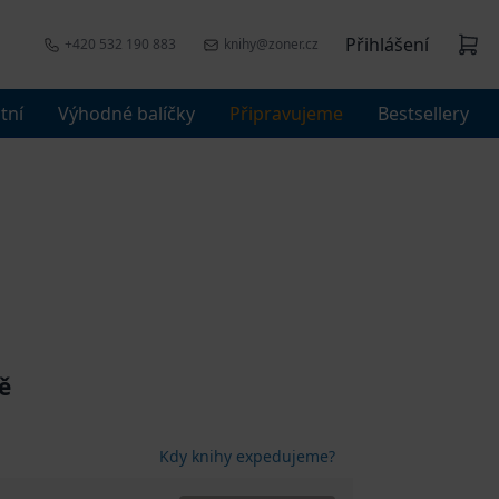
Přihlášení
+420 532 190 883
knihy@zoner.cz
tní
Výhodné balíčky
Připravujeme
Bestsellery
ě
Kdy knihy expedujeme?