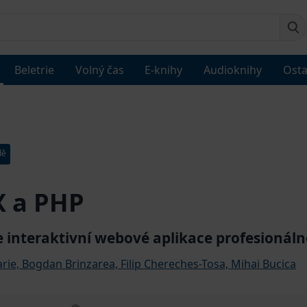
Beletrie
Volný čas
E-knihy
Audioknihy
Osta
dě
X a PHP
 interaktivní webové aplikace profesionáln
arie, Bogdan Brinzarea, Filip Chereches-Tosa, Mihai Bucica