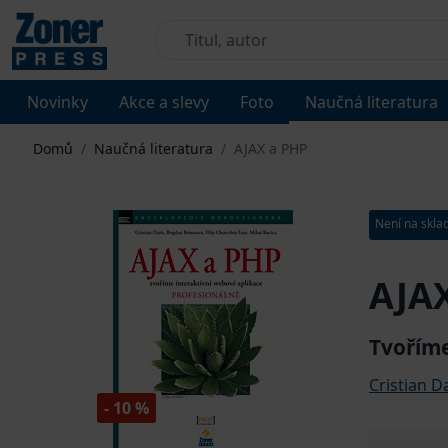
Novinky
Akce a slevy
Foto
Naučná literatura
Domů
/
Naučná literatura
/
AJAX a PHP
Není na skla
AJA
Tvoříme
Cristian D
- 10 %