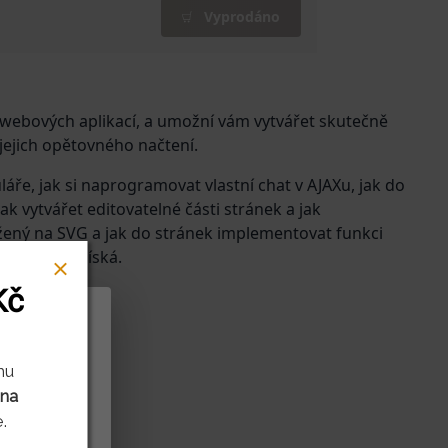
Vyprodáno
 webových aplikací, a umožní vám vytvářet skutečně
jejich opětovného načtení.
áře, jak si naprogramovat vlastní chat v AJAXu, jak do
 vytvářet editovatelné části stránek a jak
ožený na SVG a jak do stránek implementovat funkci
 skutečně získá.
Kč
rů cookies
mu
 na
litnit naše
.