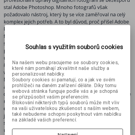
profesionální úpravy digitálních fotografií se bezesporu
Dodatek B
- Volby a šablony, Složka katalogu,
stal Adobe Photoshop. Mnoho fotografů však
Nastavení obsahu Lightroomu, RGB v Lightroomu,
požadovalo nástroj, který by se více zaměřoval na celý
Křivky v Lightroomu a Photoshopu,Ideální
komplex jejich potřeb. A to byl důvod, proč přišel Adobe
nastavení počítače pro Lightroom
Photoshop Lightroom – od začátku pro digitální
Rejstřík
fotografy navržený program se silnými editačními
schopnostmi a současně sledující přirozený postup
Souhlas s využitím souborů cookies
práce od importu fotografie přes doplnění údajů,
úpravy, snadné a velmi komplexní vyhledávání, třídění,
Na našem webu pracujeme se soubory cookies,
řazení, hodnocení až po tisk, přípravu prezentací nebo
které nám pomáhají zkvalitnit naše služby a
webových galerií.
personalizovat nabídky.
Martin Evening, mezinárodně uznávaný fotograf a
Soubory cookies si pamatují, co a jak ve svém
prohlížeči na daném zařízení děláte. Díky tomu
autor řady publikací, představuje ve své knize celkový a
webová stránka funguje podle vás a je schopná
detailní pohled na možnosti Lightroomu. Jeho přístup se
se přizpůsobit vašim preferencím.
nezabývá pouze jednoduchým využitím skvělých
Blokování některých typů souborů může mít vliv
editačních možností Lightroomu, kam často sklouzávají
na vaši uživatelskou zkušenost s naším webem,
také nebudeme schopni poskytnout vám nabídku
jiní, ale vychází ze zkušeností a postupů, které sám ve
na základě vašich preferencí.
své praxi profesionálního fotografa používá. Nabízí
ucelený pracovní postup, dokumentovaný jak na
Nastavení