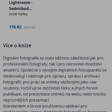
Lightroom -
obrazu v Lightroomu, Jak získat přesné barvy,
Sedmibodov
Panel Quick Develop (rychlé vyvolávání),
Scott Kelby
ý systém
Uživatelské rozhraní modulu Develop, Posouzení
snímků, Nástroje pro retušování obrazu,
176 Kč
439 Kč
Zjednodušení pracovního postupu
Umění černobílé fotografie
- Převod na stupně
šedi, Doladění černobílých snímků
Více o knize
Ostření a redukce šumu
- Zostření snímku ve
fotoaparátu, Redukce šumu
Digitální fotografie se stala běžnou záležitostí jak pro
Propojení s Photoshopem
- Otevírání obrázků ve
profesionální fotografy, tak i pro obrovské množství
Photoshopu, Export z Lightroomu
amatérů. Společně s vývojem digitálních fotoaparátů se
Tisk
- Příprava tisku
zdokonalují i nástroje pro úpravu, správu i archivaci
Prezentace vaší práce
- Modul Slideshow
fotografií, pro práci se snímky uloženými jako raw
(prezentace), Modul Web
soubory, rozšiřují se možnosti tisku a jiných forem
Dodatek A
- General, všeobecná nastavení,
publikace, od prezentace snímků na webu nebo tvorbu
Presets, přednastavení, Nastavení importu, Externí
nejrůznějších prezentací.
úpravyNastavení manipulace se soubory,
Standardem a široce používanou aplikací pro
Nastavení rozhraní, Interface