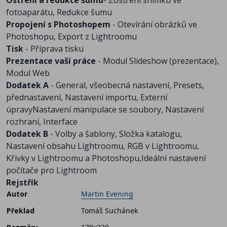
Ostření a redukce šumu
- Zostření snímku ve
fotoaparátu, Redukce šumu
Propojení s Photoshopem
- Otevírání obrázků ve
Photoshopu, Export z Lightroomu
Tisk
- Příprava tisku
Prezentace vaší práce
- Modul Slideshow (prezentace),
Modul Web
Dodatek A
- General, všeobecná nastavení, Presets,
přednastavení, Nastavení importu, Externí
úpravyNastavení manipulace se soubory, Nastavení
rozhraní, Interface
Dodatek B
- Volby a šablony, Složka katalogu,
Nastavení obsahu Lightroomu, RGB v Lightroomu,
Křivky v Lightroomu a Photoshopu,Ideální nastavení
počítače pro Lightroom
Rejstřík
Autor
Martin Evening
Překlad
Tomáš Suchánek