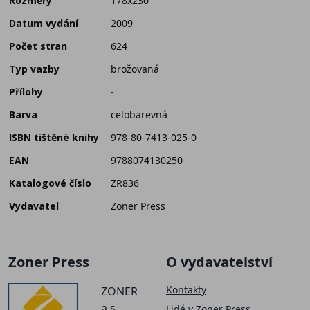
Rozměry
178x230
Datum vydání
2009
Počet stran
624
Typ vazby
brožovaná
Přílohy
-
Barva
celobarevná
ISBN tištěné knihy
978-80-7413-025-0
EAN
9788074130250
Katalogové číslo
ZR836
Vydavatel
Zoner Press
Zoner Press
O vydavatelství
Kontakty
ZONER
a.s.
Lidé v Zoner Press