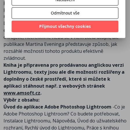
praktických ukázkách, tak na postupném a detailním
procházení jednotlivých možností Lightroomu. Čtenář
Odmítnout vše
má tak možnost důkladně se seznámit se všemi moduly
Lightroomu, s množstvím jeho nástrojů a naučí se je
Přijmout všechny cookies
efektivně používat. Lightroom je možné využívat
okrajově, neefektivně nebo se v něm zcela utopit, ale
publikace Martina Eveninga představuje způsob, jak
rozsáhlé možnosti tohoto produktu efektivně
zvládnout.
Kniha je připravena pro prodávanou anglickou verzi
Lightroomu, texty jsou ale dle možnosti rozšířeny a
doplněny o české prostředí, které si můžete k
aplikaci stáhnout např. z webových stránek
www.amsoft.cz
.
Výběr z obsahu:
Úvod do aplikace Adobe Photoshop Lightroom
-Co je
Adobe Photoshop Lightroom? Co budete potřebovat,
Instalace Lightroomu, Nápověda, Úvod do uživatelského
rozhraní, Rychlý úvod do Lightroomu, Práce s knihou