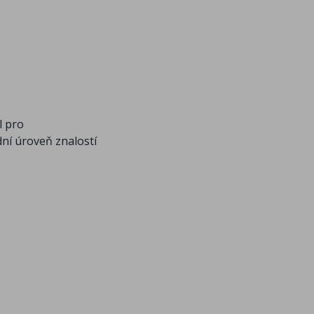
l pro
ní úroveň znalostí