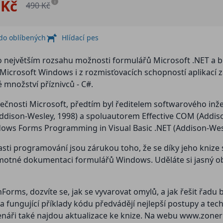
 Kč
i
490 Kč
 do oblíbených
Hlídací pes
co největším rozsahu možnosti formulářů Microsoft .NET a bu
Microsoft Windows i z rozmisťovacích schopností aplikací
ké množství příznivců - C#.
lečnosti Microsoft, předtím byl ředitelem softwarového inž
son-Wesley, 1998) a spoluautorem Effective COM (Addison-W
ndows Forms Programming in Visual Basic .NET (Addison-Wesl
blasti programování jsou zárukou toho, že se díky jeho kn
motné dokumentaci formulářů Windows. Uděláte si jasný ob
nForms, dozvíte se, jak se vyvarovat omylů, a jak řešit řad
 fungující příklady kódu předvádějí nejlepší postupy a tech
tenáři také najdou aktualizace ke knize. Na webu www.zoner