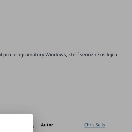
pro programátory Windows, kteří seriózně usilují o
udovat aplikace,
Autor
Chris Sells