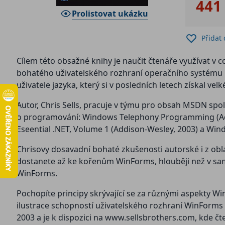
441
Prolistovat ukázku
Přidat
Cílem této obsažné knihy je naučit čtenáře využívat v 
bohatého uživatelského rozhraní operačního systému 
uživatele jazyka, který si v posledních letech získal vel
Autor, Chris Sells, pracuje v týmu pro obsah MSDN spo
o programování: Windows Telephony Programming (Addi
Eseential .NET, Volume 1 (Addison-Wesley, 2003) a Wi
Chrisovy dosavadní bohaté zkušenosti autorské i z o
dostanete až ke kořenům WinForms, hlouběji než v sa
WinForms.
Pochopíte principy skrývající se za různými aspekty Wi
ilustrace schopností uživatelského rozhraní WinForms a
2003 a je k dispozici na www.sellsbrothers.com, kde č