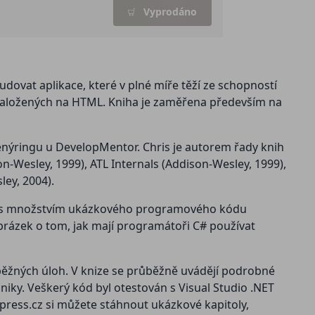
Vyprodáno
dovat aplikace, které v plné míře těží ze schopností
 založených na HTML. Kniha je zaměřena především na
enýringu u DevelopMentor. Chris je autorem řady knih
esley, 1999), ATL Internals (Addison-Wesley, 1999),
ey, 2004).
ize s množstvím ukázkového programového kódu
rázek o tom, jak mají programátoři C# používat
u běžných úloh. V knize se průběžně uvádějí podrobné
niky. Veškerý kód byl otestován s Visual Studio .NET
press.cz si můžete stáhnout ukázkové kapitoly,