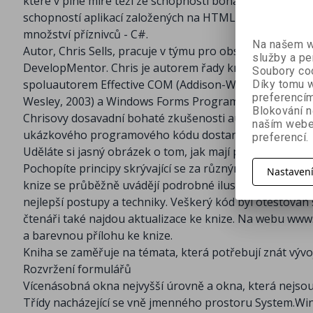
které v plné míře těží ze schopností bohatého uživate
Kapitola 10 - Prostředky
schopností aplikací založených na HTML. Kniha je zaměře
Kapitola 11 - Aplikace a nastavení
množství příznivců - C#.
Na našem we
Kapitola 12 - Sady dat a podpora Designéra
Autor, Chris Sells, pracuje v týmu pro obsah MSDN spo
služby a pe
Kapitola 13 - Vázání dat a mřížky dat
DevelopMentor. Chris je autorem řady knih o program
Soubory coo
Kapitola 14 - Uživatelská rozhraní s více vlákny
spoluautorem Effective COM (Addison-Wesley, 1999), AT
Díky tomu w
Kapitola 15 - Rozmisťování přes web
preferencím
Wesley, 2003) a Windows Forms Programming in Visual 
Blokování n
Příloha A - Přechod z MFC
Chrisovy dosavadní bohaté zkušenosti autorské i z obl
naším webe
Příloha B - Delegáti a události
ukázkového programového kódu dostanete až ke koře
preferencí.
Příloha C - Základy serializace
Uděláte si jasný obrázek o tom, jak mají programátoři
Příloha D - Standardní komponenty a ovládací prvky 
Pochopíte principy skrývající se za různými aspekty Win
Nastaven
knize se průběžně uvádějí podrobné ilustrace schopnos
nejlepší postupy a techniky. Veškerý kód byl otestován 
čtenáři také najdou aktualizace ke knize. Na webu www
a barevnou přílohu ke knize.
Kniha se zaměřuje na témata, která potřebují znát vývoj
Rozvržení formulářů
Vícenásobná okna nejvyšší úrovně a okna, která nejso
Třídy nacházející se vně jmenného prostoru System.Wi