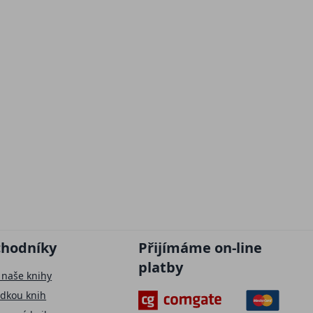
chodníky
Přijímáme on-line
platby
 naše knihy
ídkou knih