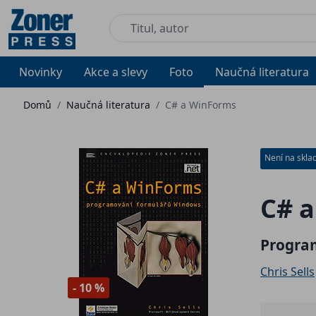
Novinky
Akce a slevy
Foto
Naučná literatura
Domů
/
Naučná literatura
/
C# a WinForms
Není na skla
C# 
Progra
Chris Sells
- 10 %