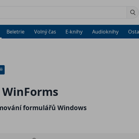
Beletrie
Volný čas
E-knihy
Audioknihy
Osta
dě
a WinForms
mování formulářů Windows