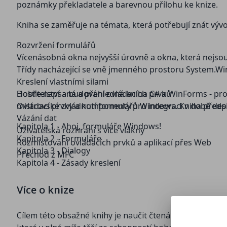
poznámky překladatele a barevnou přílohu ke knize.
Kniha se zaměřuje na témata, která potřebují znát vývoj
Rozvržení formulářů
Vícenásobná okna nejvyšší úrovně a okna, která nejso
Třídy nacházející se vně jmenného prostoru System.W
Kreslení vlastními silami
Hostitelství a budování ovládacích prvků
Dobře napsaná a přehledná kniha C# a WinForms - pro
Ovládací prvky a komponenty pro integraci v době de
mistrovské zvládnutí formulářů Windows. Kniha předpo
Vázání dat
Kapitola 1 - Ahoj, formuláře Windows!
Uživatelská rozhraní s více vlákny
Kapitola 2 - Formuláře
Rozmisťování ovládacích prvků a aplikací přes Web
Kapitola 3 - Dialogy
Přechod z MFC
Kapitola 4 - Zásady kreslení
Kapitola 5 - Kreslení textu
Kapitola 6 - Kreslení pro pokročilé
Více o knize
Kapitola 7 - Tisk
Kapitola 8 - Ovládací prvky
Cílem této obsažné knihy je naučit čtenáře využívat v 
Kapitola 9 - Integrace po dobu designu