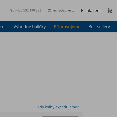
Přihlášení
+420 532 190 883
knihy@zoner.cz
tní
Výhodné balíčky
Připravujeme
Bestsellery
Kdy knihy expedujeme?