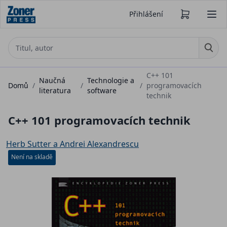
Přihlášení
C++ 101
Naučná
Technologie a
Domů
/
/
/
programovacích
literatura
software
technik
C++ 101 programovacích technik
Herb Sutter a Andrei Alexandrescu
Není na skladě