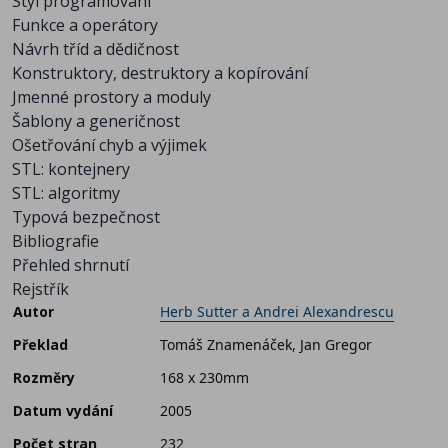
Styl programování
Funkce a operátory
Návrh tříd a dědičnost
Konstruktory, destruktory a kopírování
Jmenné prostory a moduly
Šablony a generičnost
Ošetřování chyb a výjimek
STL: kontejnery
STL: algoritmy
Typová bezpečnost
Bibliografie
Přehled shrnutí
Rejstřík
Autor
Herb Sutter a Andrei Alexandrescu
Překlad
Tomáš Znamenáček, Jan Gregor
Rozměry
168 x 230mm
Datum vydání
2005
Počet stran
232