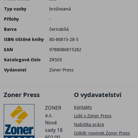
Typ vazby
brožovaná
Přílohy
-
Barva
černobílá
ISBN tištěné knihy
80-86815-28-5
EAN
9788086815282
Katalogové číslo
ZR503
Vydavatel
Zoner Press
Zoner Press
O vydavatelství
Kontakty
ZONER
a.s.
Lidé v Zoner Press
Nové
Nabídka práce
sady 18
Odběr novinek Zoner Press
602 00