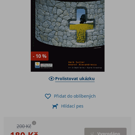
- 10 %
Prolistovat ukázku
Přidat do oblíbených
Hlídací pes
i
200 Kč
Vyprodáno