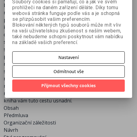
Soubory cookies si pamatují, co a jak ve svém
bývala dříve k dispozici pouze kousek po kousku,
prohlížeči na daném zařízení děláte. Díky tomu
roztroušená po různých koutech a často dostupná
webová stránka funguje podle vás a je schopná
se přizpůsobit vašim preferencím.
pouze ústně. Tato kniha si klade za cíl všechny tyto
Blokování některých typů souborů může mít vliv
kousky shromáždit do stručné, jasné a dobře
na vaši uživatelskou zkušenost s naším webem,
opodstatněné sady pravidel. Špatný kód můžete
také nebudeme schopni poskytnout vám nabídku
samozřejmě napsat kdykoliv, v tom vám nezabrání
na základě vašich preferencí.
sebelepší kniha, jazyk ani metodologie. Kvalitní
programátorské standardy ovšem podporují dobré
Nastavení
návyky a disciplínu – v tom je jejich pravý smysl. Jakmile
se naučíte správným návykům, otevře se vám cesta o
Odmítnout vše
něco blíže programátorské dokonalosti. Žádné zkratky
Přijmout všechny cookies
neexistují – pokud chcete psát poezii, musíte se nejprve
naučit gramatice. My můžeme pouze doufat, že tato
kniha vám tuto cestu usnadní.
Obsah
Předmluva
Organizační záležitosti
Návrh