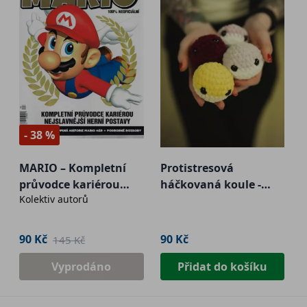
- 38 %
MARIO – Kompletní
Protistresová
průvodce kariérou
háčkovaná koule -
Kolektiv autorů
neslavnější herní
velká
postavy
90 Kč
90 Kč
145 Kč
Vyprodáno
Přidat do košíku