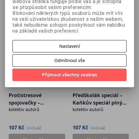
webová stránka funguje podle vás a je schopná
se přizpůsobit vašim preferencím.
Blokování některých typů souborů může mít vliv
na vaši uživatelskou zkušenost s naším webem,
také nebudeme schopni poskytnout vám nabídku
na základě vašich preferencí.
Nastavení
Odmítnout vše
Přijmout všechny cookies
- 10 %
- 10 %
Protistresové
Předškolák speciál –
spojovačky –
Kaňkův speciál plný
kolektiv autorů
kolektiv autorů
Království zvířat
úkolů
107 Kč
107 Kč
119 Kč
119 Kč