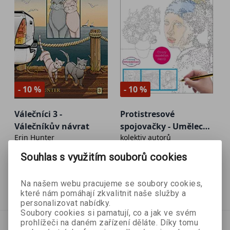
- 10 %
- 10 %
Válečníci 3 -
Protistresové
Válečníkův návrat
spojovačky - Umělecká
Erin Hunter
kolektiv autorů
díla
Souhlas s využitím souborů cookies
107 Kč
107 Kč
119 Kč
119 Kč
Na našem webu pracujeme se soubory cookies,
Vyprodáno
Vyprodáno
které nám pomáhají zkvalitnit naše služby a
personalizovat nabídky.
Soubory cookies si pamatují, co a jak ve svém
prohlížeči na daném zařízení děláte. Díky tomu