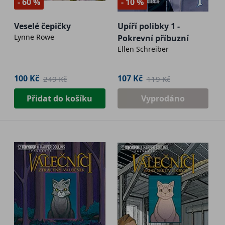
- 60 %
- 10 %
Veselé čepičky
Upíří polibky 1 -
Lynne Rowe
Pokrevní příbuzní
Ellen Schreiber
100 Kč
107 Kč
249 Kč
119 Kč
Přidat do košíku
Vyprodáno