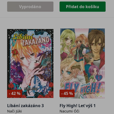
Vyprodáno
Přidat do košíku
- 42 %
- 45 %
Líbání zakázáno 3
Fly High! Leť výš 1
Nači Júki
Nacumi Óči