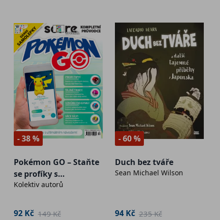
- 38 %
- 60 %
Pokémon GO – Staňte
Duch bez tváře
Sean Michael Wilson
se profíky s
Kolektiv autorů
ultimátním návodem!
92 Kč
94 Kč
149 Kč
235 Kč