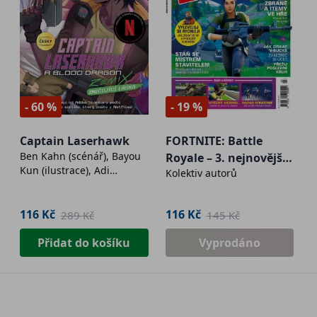
- 60 %
- 19 %
Captain Laserhawk
FORTNITE: Battle
Ben Kahn (scénář), Bayou
Royale – 3. nejnovější
Kun (ilustrace), Adi
Kolektiv autorů
vydání
Shankar (supervize)
116 Kč
116 Kč
289 Kč
145 Kč
Přidat do košíku
Vyprodáno