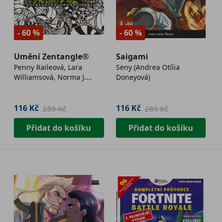
- 60 %
- 60 %
Umění Zentangle®
Saigami
Penny Raileová, Lara
Seny (Andrea Otília
Williamsová, Norma J.
Doneyová)
Burnellová, Margaret
Bremnerová
116 Kč
116 Kč
289 Kč
289 Kč
Přidat do košíku
Přidat do košíku