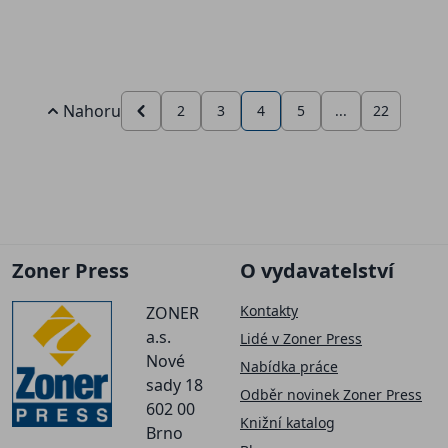
Nahoru
2
3
4
5
...
22
Zoner Press
O vydavatelství
Kontakty
ZONER
a.s.
Lidé v Zoner Press
Nové
Nabídka práce
sady 18
Odběr novinek Zoner Press
602 00
Knižní katalog
Brno