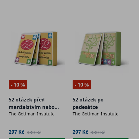
- 10 %
- 10 %
52 otázek před
52 otázek po
manželstvím nebo
padesátce
The Gottman Institute
The Gottman Institute
společným soužitím
297 Kč
297 Kč
330 Kč
330 Kč