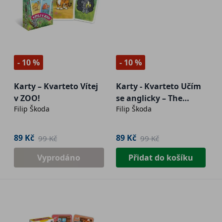
- 10 %
- 10 %
Karty – Kvarteto Vítej
Karty - Kvarteto Učím
v ZOO!
se anglicky – The
Filip Škoda
Filip Škoda
Clothes
89 Kč
89 Kč
99 Kč
99 Kč
Vyprodáno
Přidat do košíku