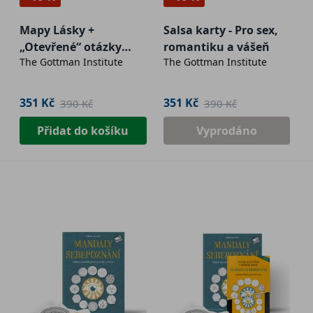
Mapy Lásky +
Salsa karty - Pro sex,
„Otevřené“ otázky
romantiku a vášeň
The Gottman Institute
The Gottman Institute
(dva balíčky karet v
jednom)
351 Kč
351 Kč
390 Kč
390 Kč
Přidat do košíku
Vyprodáno