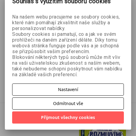
Souhlas s využitím souborů cookies
Na našem webu pracujeme se soubory cookies,
které nám pomáhají zkvalitnit naše služby a
personalizovat nabídky.
- 10 %
- 10 %
Soubory cookies si pamatují, co a jak ve svém
prohlížeči na daném zařízení děláte. Díky tomu
Rozmluvíme Česko -
Rozmluvíme Česko -
webová stránka funguje podle vás a je schopná
se přizpůsobit vašim preferencím.
Hobbies
Shopping
Blokování některých typů souborů může mít vliv
Bronislav Sobotka
Bronislav Sobotka
na vaši uživatelskou zkušenost s naším webem,
také nebudeme schopni poskytnout vám nabídku
na základě vašich preferencí.
269 Kč
269 Kč
299 Kč
299 Kč
Přidat do košíku
Přidat do košíku
Nastavení
Odmítnout vše
Přijmout všechny cookies