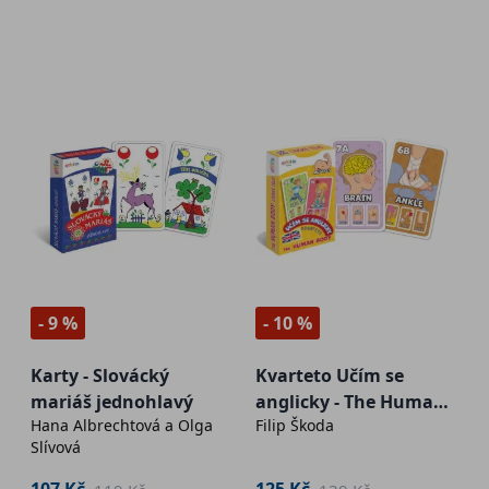
- 9 %
- 10 %
Karty - Slovácký
Kvarteto Učím se
mariáš jednohlavý
anglicky - The Human
Hana Albrechtová a Olga
Filip Škoda
Body
Slívová