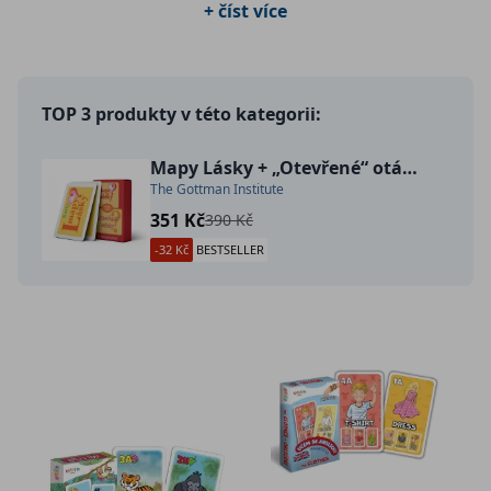
+ číst více
TOP 3 produkty v této kategorii:
Mapy Lásky + „Otevřené“ otázky (dva balíčky karet v jednom)
The Gottman Institute
351 Kč
390 Kč
-32 Kč
BESTSELLER