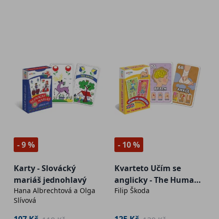
- 9 %
- 10 %
Karty - Slovácký
Kvarteto Učím se
mariáš jednohlavý
anglicky - The Human
Hana Albrechtová a Olga
Filip Škoda
Body
Slívová