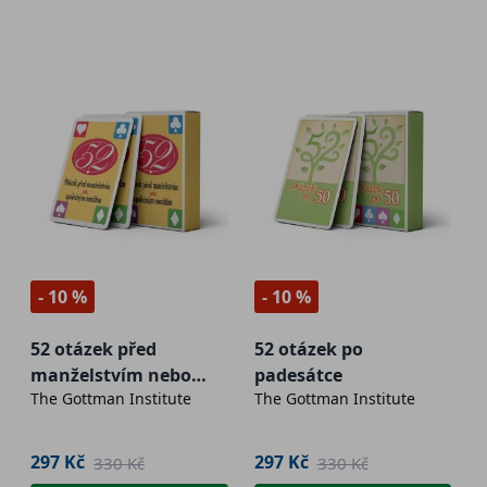
- 10 %
- 10 %
52 otázek před
52 otázek po
manželstvím nebo
padesátce
The Gottman Institute
The Gottman Institute
společným soužitím
297 Kč
297 Kč
330 Kč
330 Kč