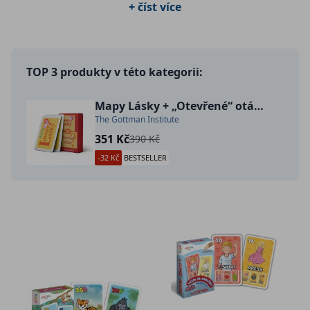
+ číst více
TOP 3 produkty v této kategorii:
Mapy Lásky + „Otevřené“ otázky (dva balíčky karet v jednom)
The Gottman Institute
351 Kč
390 Kč
-32 Kč
BESTSELLER