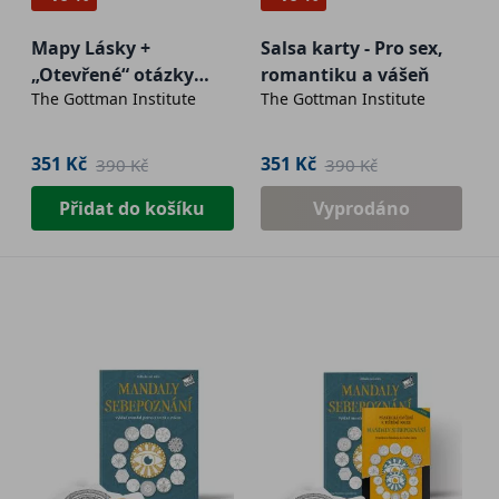
Mapy Lásky +
Salsa karty - Pro sex,
„Otevřené“ otázky
romantiku a vášeň
The Gottman Institute
The Gottman Institute
(dva balíčky karet v
jednom)
351 Kč
351 Kč
390 Kč
390 Kč
Přidat do košíku
Vyprodáno