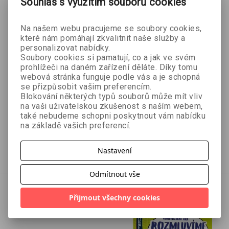
Souhlas s využitím souborů cookies
Na našem webu pracujeme se soubory cookies,
které nám pomáhají zkvalitnit naše služby a
personalizovat nabídky.
- 10 %
- 10 %
Soubory cookies si pamatují, co a jak ve svém
prohlížeči na daném zařízení děláte. Díky tomu
Rozmluvíme Česko -
Rozmluvíme Česko -
webová stránka funguje podle vás a je schopná
se přizpůsobit vašim preferencím.
Hobbies
Shopping
Blokování některých typů souborů může mít vliv
Bronislav Sobotka
Bronislav Sobotka
na vaši uživatelskou zkušenost s naším webem,
také nebudeme schopni poskytnout vám nabídku
na základě vašich preferencí.
269 Kč
269 Kč
299 Kč
299 Kč
Přidat do košíku
Přidat do košíku
Nastavení
Odmítnout vše
Přijmout všechny cookies