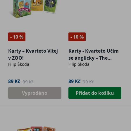
- 10 %
- 10 %
Karty – Kvarteto Vítej
Karty - Kvarteto Učím
v ZOO!
se anglicky – The
Filip Škoda
Filip Škoda
Clothes
89 Kč
89 Kč
99 Kč
99 Kč
Vyprodáno
Přidat do košíku