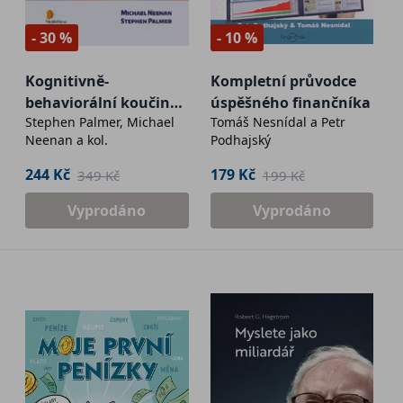
- 30 %
- 10 %
Kognitivně-
Kompletní průvodce
behaviorální koučink
úspěšného finančníka
Stephen Palmer, Michael
Tomáš Nesnídal a Petr
v praxi
Neenan a kol.
Podhajský
244 Kč
179 Kč
349 Kč
199 Kč
Vyprodáno
Vyprodáno