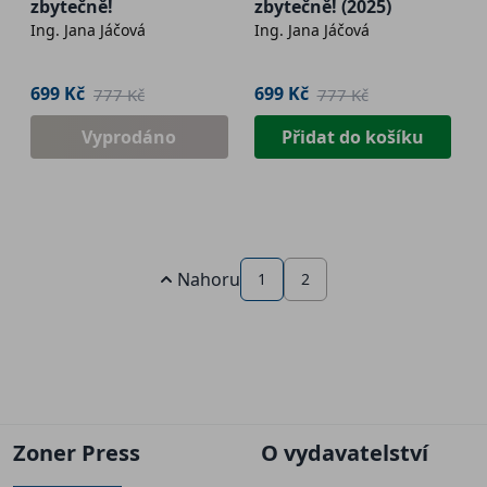
zbytečně!
zbytečně! (2025)
Ing. Jana Jáčová
Ing. Jana Jáčová
699 Kč
699 Kč
777 Kč
777 Kč
Vyprodáno
Přidat do košíku
Nahoru
1
2
Zoner Press
O vydavatelství