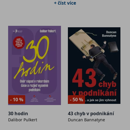
+ číst více
podnikatelských financí a dosáhnete finanční stability i vytyčených 
cílů.
- 10 %
- 50 %
30 hodin
43 chyb v podnikání
Dalibor Pulkert
Duncan Bannatyne