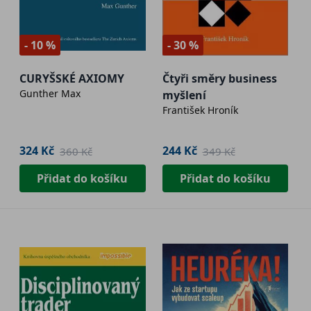
- 10 %
- 30 %
CURYŠSKÉ AXIOMY
Čtyři směry business
Gunther Max
myšlení
František Hroník
324 Kč
244 Kč
360 Kč
349 Kč
Přidat do košíku
Přidat do košíku