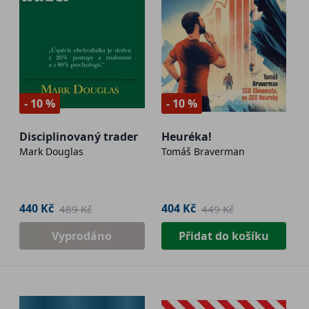
- 10 %
- 10 %
Disciplinovaný trader
Heuréka!
Mark Douglas
Tomáš Braverman
440 Kč
404 Kč
489 Kč
449 Kč
Vyprodáno
Přidat do košíku