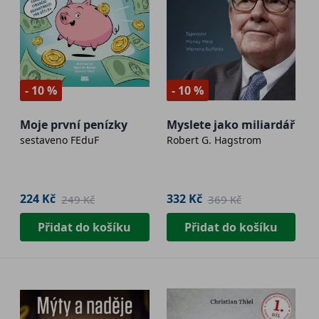
- 10 %
- 10 %
Moje první penízky
Myslete jako miliardář
sestaveno FEduF
Robert G. Hagstrom
224 Kč
332 Kč
249 Kč
369 Kč
Přidat do košíku
Přidat do košíku