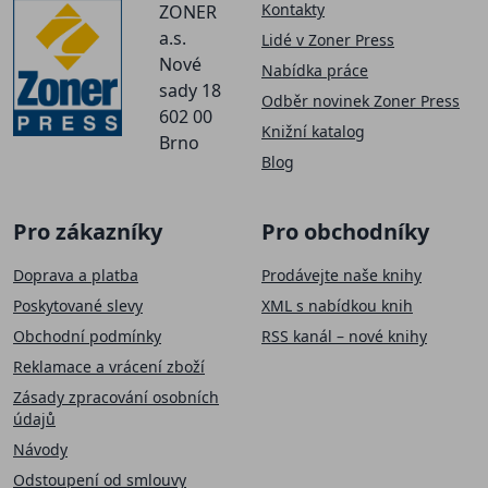
Kontakty
ZONER
a.s.
Lidé v Zoner Press
Nové
Nabídka práce
sady 18
Odběr novinek Zoner Press
602 00
Knižní katalog
Brno
Blog
Pro zákazníky
Pro obchodníky
Doprava a platba
Prodávejte naše knihy
Poskytované slevy
XML s nabídkou knih
Obchodní podmínky
RSS kanál – nové knihy
Reklamace a vrácení zboží
Zásady zpracování osobních
údajů
Návody
Odstoupení od smlouvy