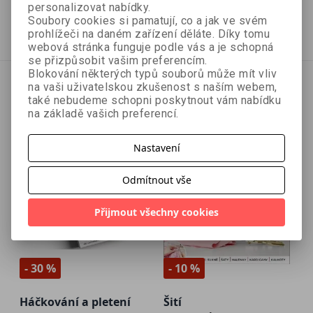
169 Kč
179 Kč
199 Kč
199 Kč
personalizovat nabídky.
Soubory cookies si pamatují, co a jak ve svém
Přidat do košíku
Vyprodáno
prohlížeči na daném zařízení děláte. Díky tomu
webová stránka funguje podle vás a je schopná
se přizpůsobit vašim preferencím.
Blokování některých typů souborů může mít vliv
na vaši uživatelskou zkušenost s naším webem,
také nebudeme schopni poskytnout vám nabídku
na základě vašich preferencí.
Nastavení
Odmítnout vše
Přijmout všechny cookies
- 30 %
- 10 %
Háčkování a pletení
Šití