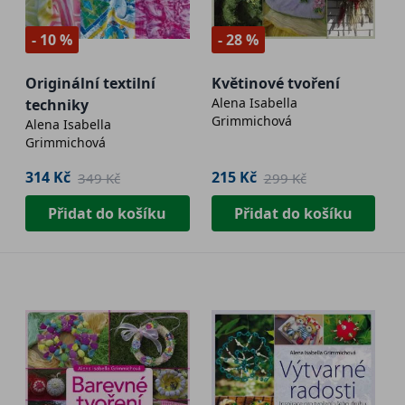
- 10 %
- 28 %
Originální textilní
Květinové tvoření
Alena Isabella
techniky
Grimmichová
Alena Isabella
Grimmichová
314 Kč
215 Kč
349 Kč
299 Kč
Přidat do košíku
Přidat do košíku