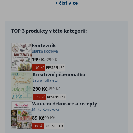
+ číst více
dekorace a umění.
TOP 3 produkty v této kategorii:
Fantazník
Blanka Kochová
199 Kč
299 Kč
-100 Kč
BESTSELLER
Kreativní písmomalba
Laura Toffaletti
290 Kč
439 Kč
-149 Kč
BESTSELLER
Vánoční dekorace a recepty
Mirka Koníčková
89 Kč
99 Kč
-10 Kč
BESTSELLER