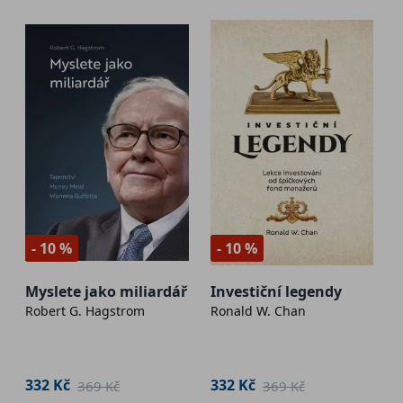
- 10 %
- 10 %
Myslete jako miliardář
Investiční legendy
Robert G. Hagstrom
Ronald W. Chan
332 Kč
332 Kč
369 Kč
369 Kč