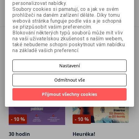
440 Kč
440 Kč
489 Kč
489 Kč
personalizovat nabídky.
Soubory cookies si pamatují, co a jak ve svém
Vyprodáno
Přidat do košíku
prohlížeči na daném zařízení děláte. Díky tomu
webová stránka funguje podle vás a je schopná
se přizpůsobit vašim preferencím.
Blokování některých typů souborů může mít vliv
na vaši uživatelskou zkušenost s naším webem,
také nebudeme schopni poskytnout vám nabídku
na základě vašich preferencí.
Nastavení
Odmítnout vše
Přijmout všechny cookies
- 10 %
- 10 %
30 hodin
Heuréka!