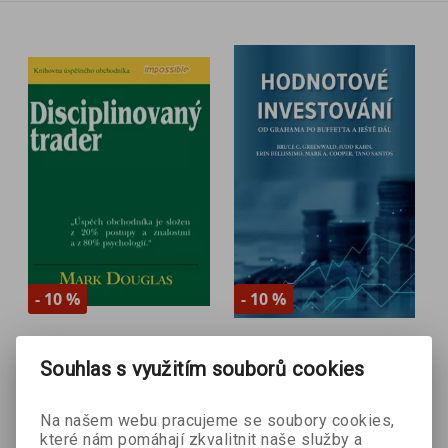
- 10 %
- 10 %
Disciplinovaný trader
Hodnotové
Souhlas s využitím souborů cookies
Mark Douglas
investování
Bruce C. Greenwald
Na našem webu pracujeme se soubory cookies,
které nám pomáhají zkvalitnit naše služby a