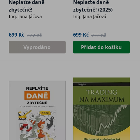
Neplaťte daně
Neplaťte daně
zbytečně!
zbytečně! (2025)
Ing. Jana Jáčová
Ing. Jana Jáčová
699 Kč
699 Kč
777 Kč
777 Kč
Vyprodáno
Přidat do košíku