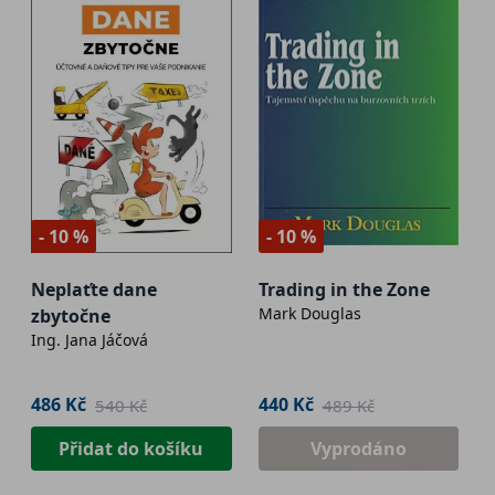
- 10 %
- 10 %
Neplaťte dane
Trading in the Zone
Mark Douglas
zbytočne
Ing. Jana Jáčová
486 Kč
440 Kč
540 Kč
489 Kč
Přidat do košíku
Vyprodáno