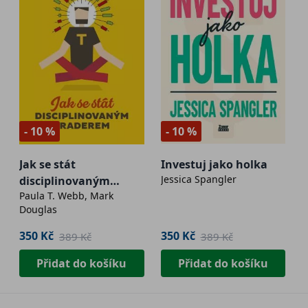
- 10 %
- 10 %
Jak se stát
Investuj jako holka
Jessica Spangler
disciplinovaným
Paula T. Webb, Mark
traderem
Douglas
350 Kč
350 Kč
389 Kč
389 Kč
Přidat do košíku
Přidat do košíku