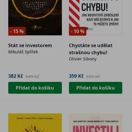
- 15 %
- 10 %
Stát se investorem
Chystáte se udělat
Mikuláš Splítek
strašnou chybu!
Olivier Sibony
382 Kč
359 Kč
449 Kč
399 Kč
Přidat do košíku
Přidat do košíku