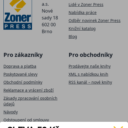
a.s.
Lidé v Zoner Press
Nové
Nabídka práce
sady 18
Odběr novinek Zoner Press
602 00
Knižní katalog
Brno
Blog
Pro zákazníky
Pro obchodníky
Doprava a platba
Prodávejte naše knihy
Poskytované slevy
XML s nabídkou knih
Obchodní podmínky
RSS kanál – nové knihy
Reklamace a vrácení zboží
Zásady zpracování osobních
údajů
Návody
Odstoupení od smlouvy