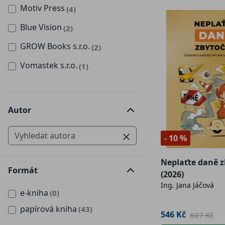
Motiv Press
(4)
Blue Vision
(2)
GROW Books s.r.o.
(2)
Vomastek s.r.o.
(1)
Autor
- 10 %
Neplaťte daně 
Formát
(2026)
Ing. Jana Jáčová
e-kniha
(0)
papírová kniha
(43)
546 Kč
607 Kč