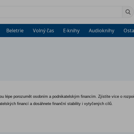
Beletrie
Volný čas
E-knihy
Audioknihy
Osta
u lépe porozumět osobním a podnikatelským financím. Zjístíte více o rozpočt
atelských financí a dosáhnete finanční stability i vytyčených cílů.