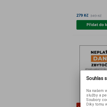
279 Kč
349 Kč
Přidat do 
Souhlas s
Na našem we
služby a pe
Soubory coo
Díky tomu w
- 10 %