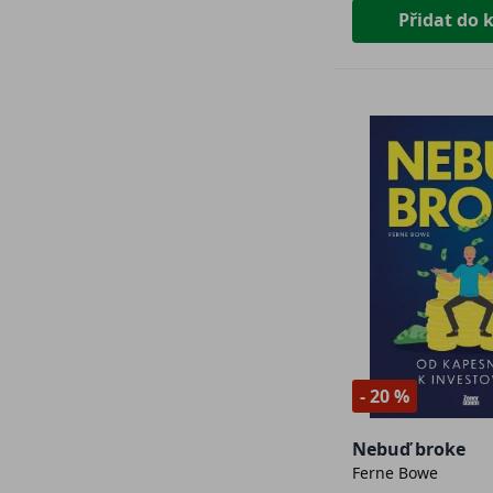
Přidat do 
- 20 %
Nebuď broke
Ferne Bowe