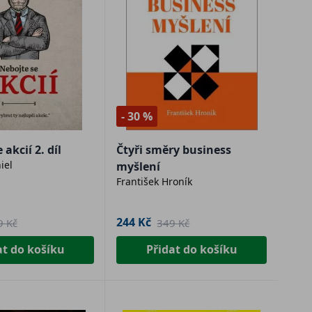
- 30 %
akcií 2. díl
Čtyři směry business
iel
myšlení
František Hroník
244 Kč
9 Kč
349 Kč
at do košíku
Přidat do košíku