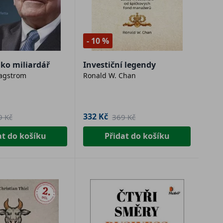
- 10 %
ako miliardář
Investiční legendy
Hagstrom
Ronald W. Chan
332 Kč
9 Kč
369 Kč
at do košíku
Přidat do košíku