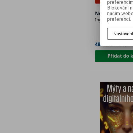
preferencím
Blokování n
Neplaťte dane 
naším webe
preferencí.
Ing. Jana Jáčová
Nastaven
486 Kč
540 Kč
Přidat do 