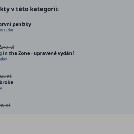
ty v této kategorii:
první penízky
no FEduF
č
249 Kč
g in the Zone - upravené vydání
glas
329 Kč
broke
we
49 Kč