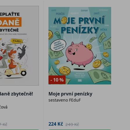
- 10 %
daně zbytečně!
Moje první penízky
sestaveno FEduF
čová
224 Kč
7 Kč
249 Kč