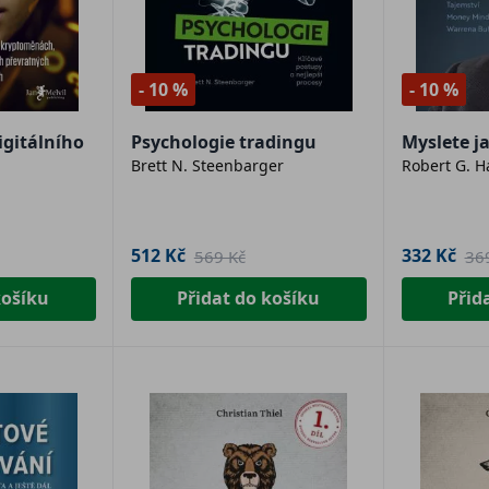
- 10 %
- 10 %
igitálního
Psychologie tradingu
Myslete j
Brett N. Steenbarger
Robert G. 
512 Kč
332 Kč
569 Kč
36
košíku
Přidat do košíku
Přid