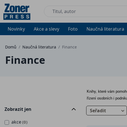
Novinky
Akce a slevy
Foto
Naučná literatura
Domů
/
Naučná literatura
/
Finance
Finance
Knihy, které vám pomoho
řízení osobních i podnik
Zobrazit jen
Seřadit
akce
(0)