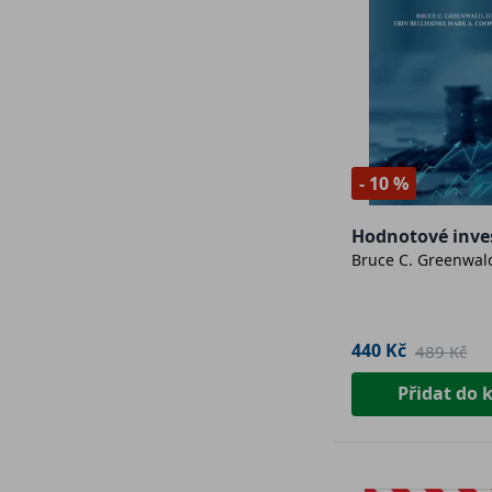
- 10 %
Hodnotové inve
Bruce C. Greenwal
440 Kč
489 Kč
Přidat do 