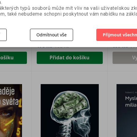
.
ěkterých typů souborů může mít vliv na vaši uživatelskou z
zbytočne
Anti Level Marketing
Neplaťte 
m, také nebudeme schopni poskytnout vám nabídku na zákla
Zdeněk Šmarda, Ondřej Haken,
Ing. Jana Já
Antonín Šijanský
í
Odmítnout vše
Přijmout všechn
178 Kč
699 Kč
198 Kč
77
košíku
Přidat do košíku
V