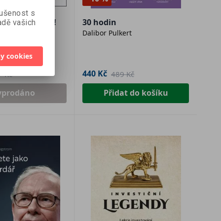
kušenost s
daně zbytečně!
30 hodin
dě vašich
čová
Dalibor Pulkert
y cookies
440 Kč
7 Kč
489 Kč
yprodáno
Přidat do košíku