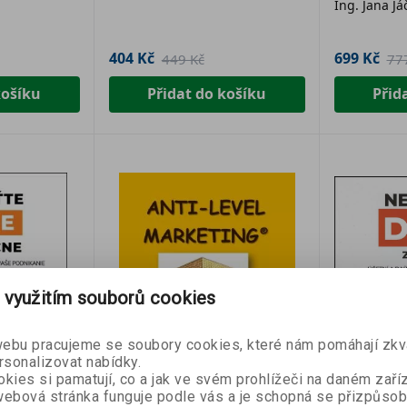
Ing. Jana Já
404 Kč
699 Kč
449 Kč
77
košíku
Přidat do košíku
Přid
 využitím souborů cookies
bu pracujeme se soubory cookies, které nám pomáhají zkva
rsonalizovat nabídky.
kies si pamatují, co a jak ve svém prohlížeči na daném zaříz
ebová stránka funguje podle vás a je schopná se přizpůsob
- 10 %
- 10 %