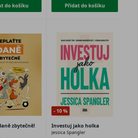
at do košíku
Přidat do košíku
- 10 %
daně zbytečně!
Investuj jako holka
Jessica Spangler