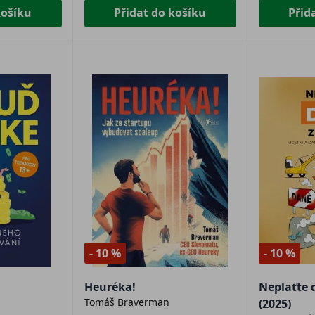
košíku
Přidat do košíku
Přid
- 10 %
- 10 %
Heuréka!
Neplaťte 
Tomáš Braverman
(2025)