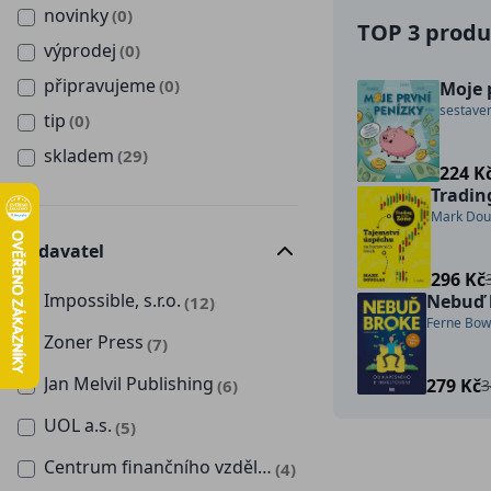
novinky
(0)
TOP 3 produk
výprodej
(0)
připravujeme
(0)
Moje 
sestave
tip
(0)
skladem
(29)
224 K
Tradin
Mark Dou
Vydavatel
296 Kč
Impossible, s.r.o.
Nebuď 
(12)
Ferne Bo
Zoner Press
(7)
Jan Melvil Publishing
279 Kč
(6)
3
UOL a.s.
(5)
Centrum finančního vzdělávání
(4)