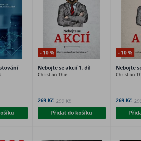
- 10 %
- 10 %
stování
Nebojte se akcií 1. díl
Nebojte se 
d
Christian Thiel
Christian Th
269 Kč
269 Kč
299 Kč
29
košíku
Přidat do košíku
Přid