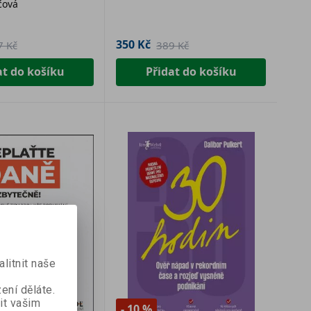
čová
350 Kč
7 Kč
389 Kč
at do košíku
Přidat do košíku
litnit naše
ení děláte.
it vašim
- 10 %