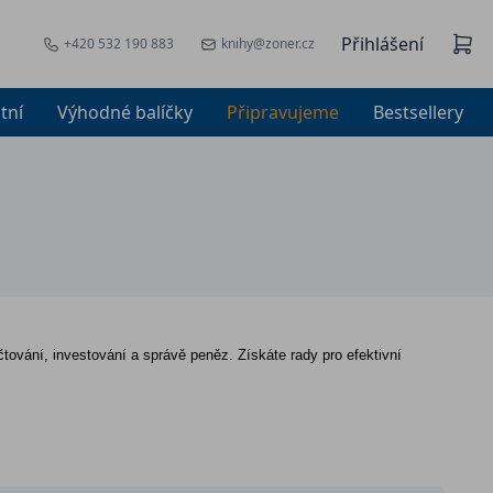
Přihlášení
+420 532 190 883
knihy@zoner.cz
tní
Výhodné balíčky
Připravujeme
Bestsellery
ování, investování a správě peněz. Získáte rady pro efektivní 