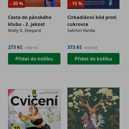
- 30 %
- 15 %
Cesta do pánského
Cirkadiánní kód proti
klubu - 2. jakost
cukrovce
Molly D. Shepard
Satchin Panda
273 Kč
373 Kč
390 Kč
439 Kč
Přidat do košíku
Přidat do košíku