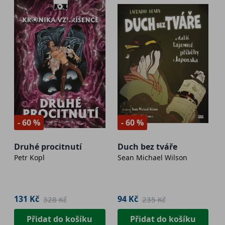
- 60 %
- 60 %
Druhé procitnutí
Duch bez tváře
Petr Kopl
Sean Michael Wilson
131 Kč
94 Kč
328 Kč
235 Kč
Přidat do košíku
Přidat do košíku