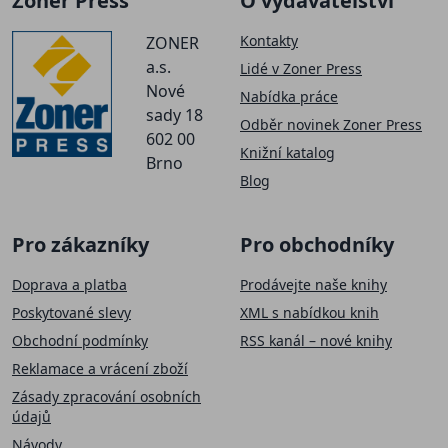
Zoner Press
O vydavatelství
Kontakty
ZONER
a.s.
Lidé v Zoner Press
Nové
Nabídka práce
sady 18
Odběr novinek Zoner Press
602 00
Knižní katalog
Brno
Blog
Pro zákazníky
Pro obchodníky
Doprava a platba
Prodávejte naše knihy
Poskytované slevy
XML s nabídkou knih
Obchodní podmínky
RSS kanál – nové knihy
Reklamace a vrácení zboží
Zásady zpracování osobních
údajů
Návody