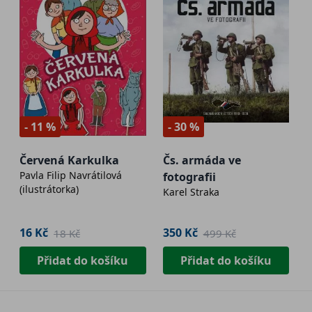
- 11 %
- 30 %
Červená Karkulka
Čs. armáda ve
Pavla Filip Navrátilová
fotografii
(ilustrátorka)
Karel Straka
16 Kč
350 Kč
18 Kč
499 Kč
Přidat do košíku
Přidat do košíku