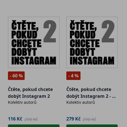
- 60 %
- 4 %
Čtěte, pokud chcete
Čtěte, pokud chcete
dobýt Instagram 2
dobýt Instagram 2 - 2.
Kolektiv autorů
Kolektiv autorů
jakost
116 Kč
279 Kč
290 Kč
290 Kč