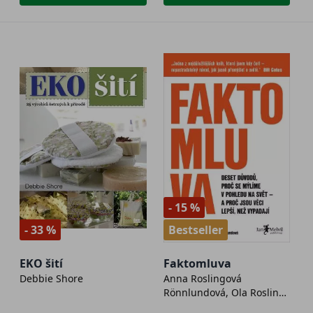
- 15 %
- 33 %
Bestseller
EKO šití
Faktomluva
Debbie Shore
Anna Roslingová
Rönnlundová, Ola Rosling,
Hans Rosling