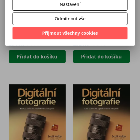
Nastavení
Designérem vlastního
Devoluce
Max Brooks
života
Odmítnout vše
Bill Burnett a Dave Evans
Přijmout všechny cookies
254 Kč
252 Kč
299 Kč
360 Kč
Přidat do košíku
Přidat do košíku