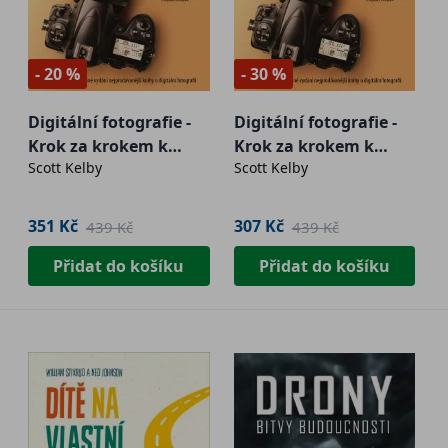
- 20 %
- 30 %
Digitální fotografie -
Digitální fotografie -
Krok za krokem k
Krok za krokem k
Scott Kelby
Scott Kelby
profesionální
profesionální
fotografii
fotografii - 2. jakost
351 Kč
307 Kč
439 Kč
439 Kč
Přidat do košíku
Přidat do košíku