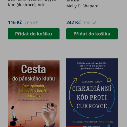
Kun (ilustrace), Adi
Molly D. Shepard
Shankar (supervize)
116 Kč
242 Kč
289 Kč
390 Kč
Přidat do košíku
Přidat do košíku