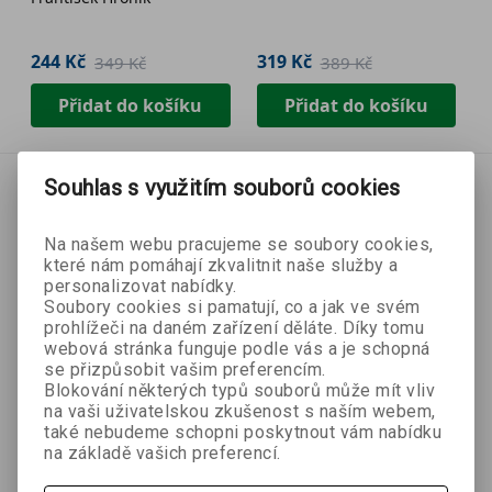
244 Kč
319 Kč
349 Kč
389 Kč
Přidat do košíku
Přidat do košíku
Souhlas s využitím souborů cookies
Na našem webu pracujeme se soubory cookies,
které nám pomáhají zkvalitnit naše služby a
personalizovat nabídky.
Soubory cookies si pamatují, co a jak ve svém
prohlížeči na daném zařízení děláte. Díky tomu
webová stránka funguje podle vás a je schopná
se přizpůsobit vašim preferencím.
Blokování některých typů souborů může mít vliv
na vaši uživatelskou zkušenost s naším webem,
také nebudeme schopni poskytnout vám nabídku
na základě vašich preferencí.
- 15 %
- 30 %