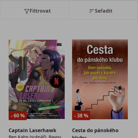
Filtrovat
Seřadit
- 60 %
- 38 %
Captain Laserhawk
Cesta do pánského
Ben Kahn (scénář), Bayou
klubu