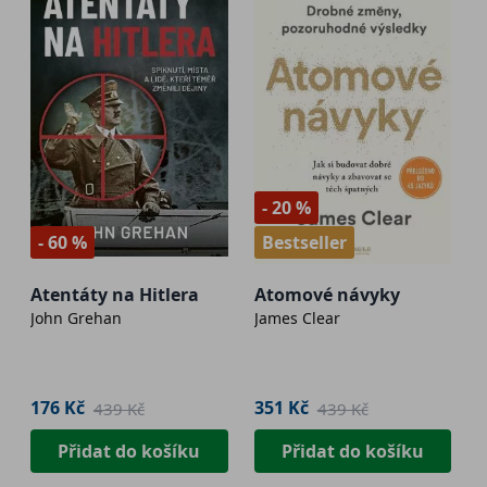
- 20 %
- 60 %
Bestseller
Atentáty na Hitlera
Atomové návyky
John Grehan
James Clear
176 Kč
351 Kč
439 Kč
439 Kč
Přidat do košíku
Přidat do košíku