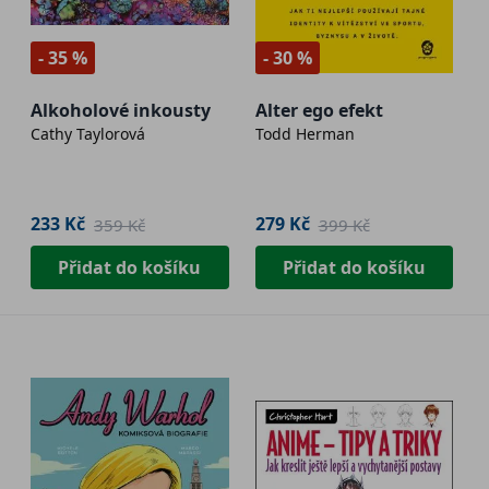
- 35 %
- 30 %
Alkoholové inkousty
Alter ego efekt
Cathy Taylorová
Todd Herman
233 Kč
279 Kč
359 Kč
399 Kč
Přidat do košíku
Přidat do košíku