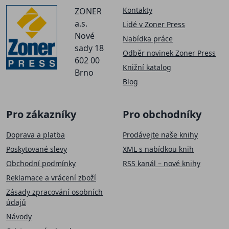
Kontakty
ZONER
a.s.
Lidé v Zoner Press
Nové
Nabídka práce
sady 18
Odběr novinek Zoner Press
602 00
Knižní katalog
Brno
Blog
Pro zákazníky
Pro obchodníky
Doprava a platba
Prodávejte naše knihy
Poskytované slevy
XML s nabídkou knih
Obchodní podmínky
RSS kanál – nové knihy
Reklamace a vrácení zboží
Zásady zpracování osobních
údajů
Návody