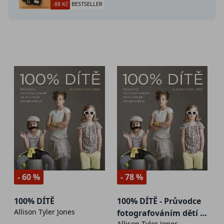
-88 Kč
BESTSELLER
- 60 %
- 78 %
100% DÍTĚ
100% DÍTĚ - Průvodce
Allison Tyler Jones
fotografováním dětí v
Allison Tyler Jones