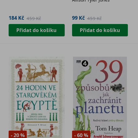
úplně novém světle -
2. jakost
184 Kč
99 Kč
459 Kč
459 Kč
Přidat do košíku
Přidat do košíku
- 20 %
- 60 %