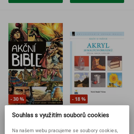
- 30 %
- 18 %
Akční Bible
Akryl – 50 malých
Souhlas s využitím souborů cookies
David C. Cook, Sergio
obrázků
Cariello
Mark Daniel Nelson
Na našem webu pracujeme se soubory cookies,