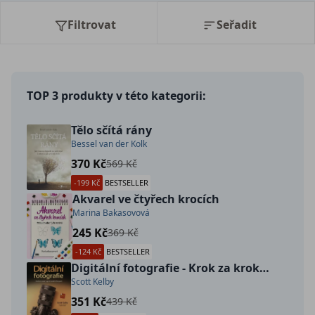
Filtrovat
Seřadit
TOP 3 produkty v této kategorii:
Tělo sčítá rány
Bessel van der Kolk
370 Kč
569 Kč
-199 Kč
BESTSELLER
Akvarel ve čtyřech krocích
Marina Bakasovová
245 Kč
369 Kč
-124 Kč
BESTSELLER
Digitální fotografie - Krok za krokem k profesionální fotografii
Scott Kelby
351 Kč
439 Kč