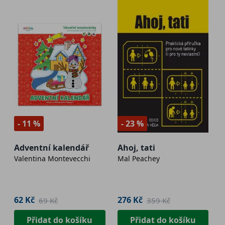
- 11 %
- 23 %
Adventní kalendář
Ahoj, tati
Valentina Montevecchi
Mal Peachey
62 Kč
276 Kč
69 Kč
359 Kč
Přidat do košíku
Přidat do košíku