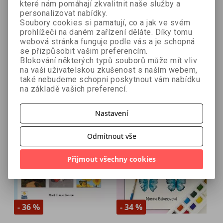
které nám pomáhají zkvalitnit naše služby a
personalizovat nabídky.
420 Kč
269 Kč
599 Kč
328 Kč
Soubory cookies si pamatují, co a jak ve svém
prohlížeči na daném zařízení děláte. Díky tomu
Přidat do košíku
Přidat do košíku
webová stránka funguje podle vás a je schopná
se přizpůsobit vašim preferencím.
Blokování některých typů souborů může mít vliv
na vaši uživatelskou zkušenost s naším webem,
také nebudeme schopni poskytnout vám nabídku
na základě vašich preferencí.
Nastavení
Odmítnout vše
Přijmout všechny cookies
- 36 %
- 34 %