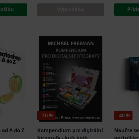
košíku
Vyprodáno
Přid
- 10 %
- 40 %
 od A do Z
Kompendium pro digitální
Naučte se
fotografy - kufr knih
portrét k