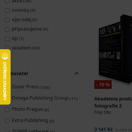
akce
(26)
novinky
(0)
výprodej
(0)
připravujeme
(0)
tip
(1)
skladem
(60)
Vydavatel
- 10 %
Zoner Press
(156)
Omega Publishing Group
(11)
Akademie prod
fotografie 2
Photo Prague
(8)
Filip Obr
Extra Publishing
(6)
3 141 Kč
3 490 K
ZONER software
(3)