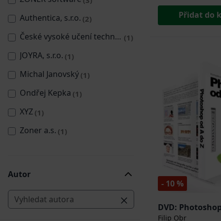
Přidat do 
Authentica, s.r.o.
(2)
České vysoké učení technické v Praze
(1)
JOYRA, s.r.o.
(1)
Michal Janovský
(1)
Ondřej Kepka
(1)
XYZ
(1)
Zoner a.s.
(1)
Autor
- 10 %
DVD: Photoshop
Filip Obr