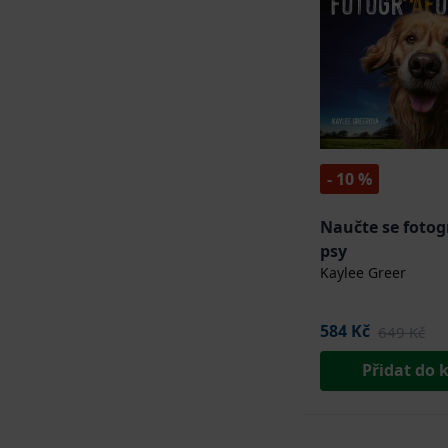
- 10 %
Naučte se fotog
psy
Kaylee Greer
584 Kč
649 Kč
Přidat do 