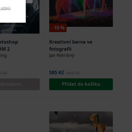
 údajů
- 10 %
otoshop
Kreativní barva ve
OM 2
fotografii
ning
Jan Pohribný
585 Kč
9 Kč
650 Kč
yprodáno
Přidat do košíku