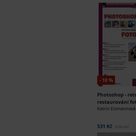
- 10 %
Photoshop - ret
restaurování fo
Katrin Eismannová
531 Kč
590 Kč