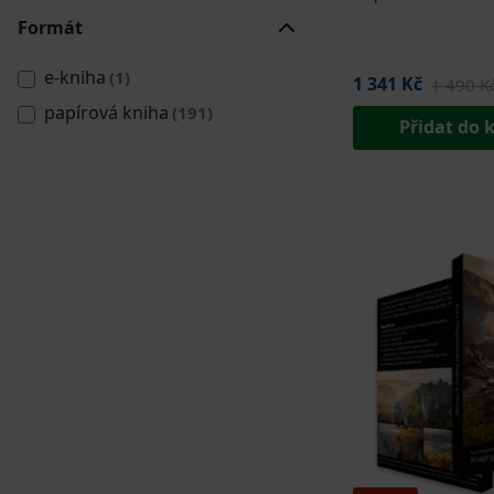
Formát
e-kniha
(1)
1 341 Kč
1 490 K
papírová kniha
(191)
Přidat do 