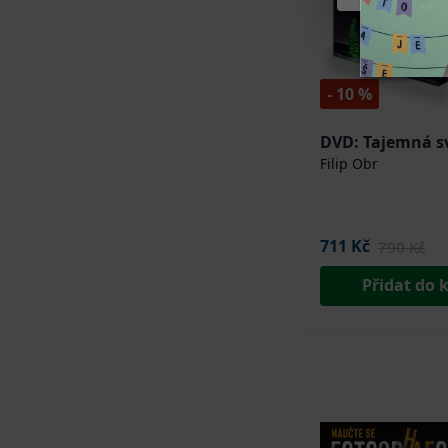
- 10 %
DVD: Tajemná s
Filip Obr
711 Kč
790 Kč
Přidat do 