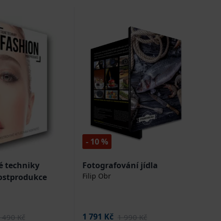
- 10 %
é techniky
Fotografování jídla
Filip Obr
ostprodukce
1 791 Kč
 490 Kč
1 990 Kč