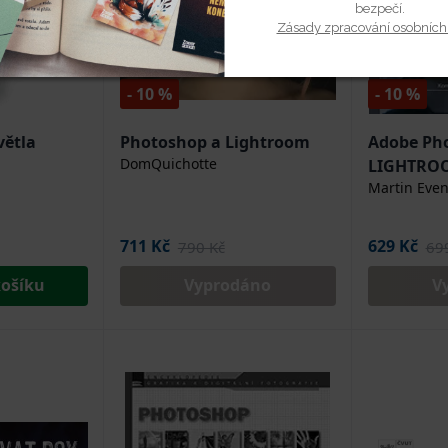
bezpečí.
Zásady zpracování osobních
- 10 %
- 10 %
větla
Photoshop a Lightroom
Adobe Ph
DomQuichotte
LIGHTRO
Martin Eve
711 Kč
629 Kč
790 Kč
69
košíku
Vyprodáno
V