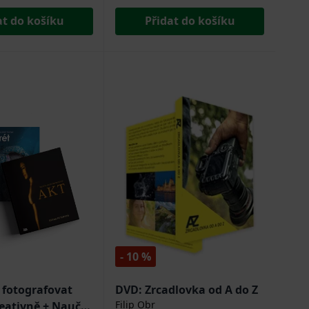
at do košíku
Přidat do košíku
- 10 %
 fotografovat
DVD: Zrcadlovka od A do Z
Filip Obr
reativně + Naučte