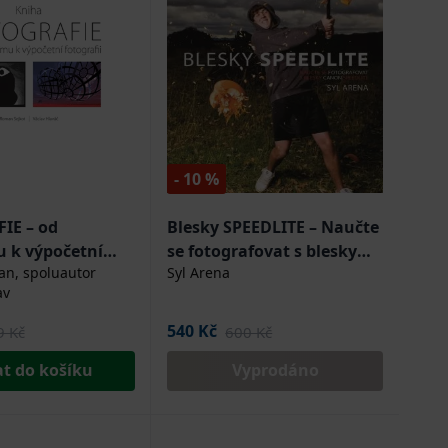
- 10 %
IE – od
Blesky SPEEDLITE – Naučte
 k výpočetní
se fotografovat s blesky
an, spoluautor
Syl Arena
Canon Speedlite
av
540 Kč
9 Kč
600 Kč
at do košíku
Vyprodáno