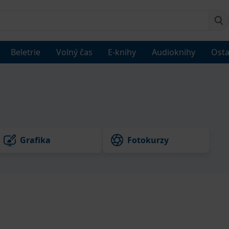
Beletrie
Volný čas
E-knihy
Audioknihy
Osta
Grafika
Fotokurzy