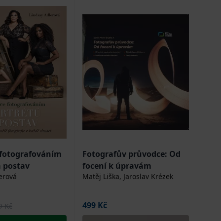
fotografováním
Fotografův průvodce: Od
a postav
focení k úpravám
erová
Matěj Liška, Jaroslav Krézek
499 Kč
9 Kč