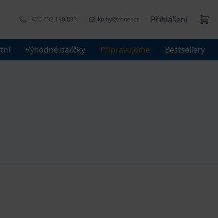
Přihlášení
+420 532 190 883
knihy@zoner.cz
tní
Výhodné balíčky
Připravujeme
Bestsellery