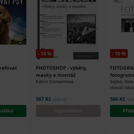
- 10 %
- 10 %
rafovat
PHOTOSHOP - výběry,
FOTOGRAF
masky a montáž
fotogramu
Katrin Eismannová
Sejkot, Rom
fotografii
Hlaváč Václ
567 Kč
566 Kč
630 Kč
62
košíku
Vyprodáno
Přid