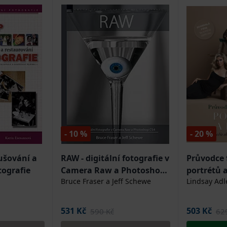
- 10 %
- 20 %
ušování a
RAW - digitální fotografie v
Průvodce 
tografie
Camera Raw a Photoshop
portrétů 
Bruce Fraser a Jeff Schewe
Lindsay Adl
CS4
531 Kč
503 Kč
590 Kč
62