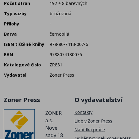
Počet stran
192 + 8 barevných
Typ vazby
brožovaná
Přílohy
-
Barva
černobílá
ISBN tištěné knihy
978-80-7413-007-6
EAN
9788074130076
Katalogové číslo
ZR831
Vydavatel
Zoner Press
Zoner Press
O vydavatelství
Kontakty
ZONER
a.s.
Lidé v Zoner Press
Nové
Nabídka práce
sady 18
Odběr novinek Zoner Press