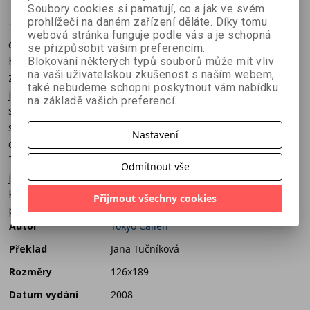
Soubory cookies si pamatují, co a jak ve svém
prohlížeči na daném zařízení děláte. Díky tomu
To, co se nachází pod systémem Tokijského metra, je
webová stránka funguje podle vás a je schopná
děsivější, než jste si kdy dokázali představit...
se přizpůsobit vašim preferencím.
Hluboko pod Tokiem leží hranice mezi naším světem a
Blokování některých typů souborů může mít vliv
na vaši uživatelskou zkušenost s naším webem,
zemí mrtvých - po níž vás bude provázet tajemný mladík
také nebudeme schopni poskytnout vám nabídku
jménem Seiya. V této sbírce hrůzostrašných povídek
na základě vašich preferencí.
sledujte spletité příběhy o smrti a prokletích tohoto
strašlivého podsvětí, kde nevinné mládí padá za oběť
Nastavení
duchům, číhajícím v podzemí Tokia.
Tato kniha je vytištěna ve stylu „manga“, v autentickém
Odmítnout vše
japonském formátu zprava doleva. A protože žádná z
kreseb nebyla převrácena nebo nahrazena, čtenáři si
Přijmout všechny cookies
příběh vychutnají přesně tak, jak jeho tvůrci zamýšleli.
Autor
Tokyo Callen
Překlad
Jana Tučníková
Rozměry
126x189
Datum vydání
2008