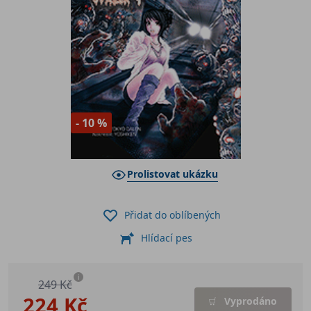
- 10 %
Prolistovat ukázku
Přidat do oblíbených
Hlídací pes
i
249 Kč
224 Kč
Vyprodáno