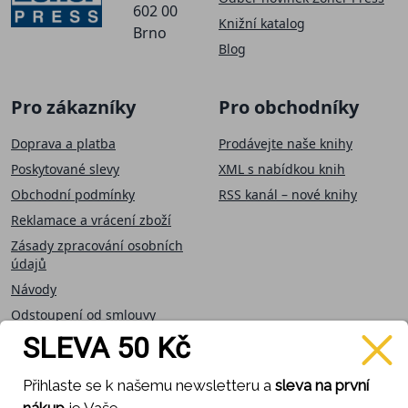
602 00
Knižní katalog
Brno
Blog
Pro zákazníky
Pro obchodníky
Doprava a platba
Prodávejte naše knihy
Poskytované slevy
XML s nabídkou knih
Obchodní podmínky
RSS kanál – nové knihy
Reklamace a vrácení zboží
Zásady zpracování osobních
údajů
Návody
Odstoupení od smlouvy
SLEVA 50 Kč
Přijímáme on-line
Sledujte nás
Přihlaste se k našemu newsletteru a
sleva na první
platby