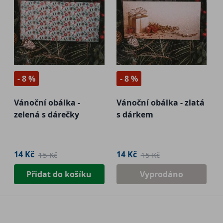
- 8 %
- 8 %
Vánoční obálka -
Vánoční obálka - zlatá
zelená s dárečky
s dárkem
14 Kč
14 Kč
15 Kč
15 Kč
Přidat do košíku
Vyprodáno