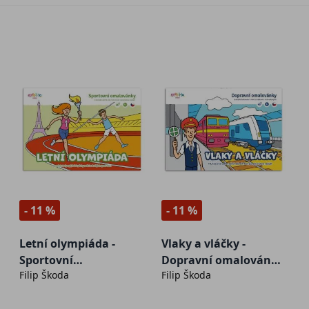
- 11 %
- 11 %
Letní olympiáda -
Vlaky a vláčky -
Sportovní
Dopravní omalovánky
Filip Škoda
Filip Škoda
omalovánky A5
A5