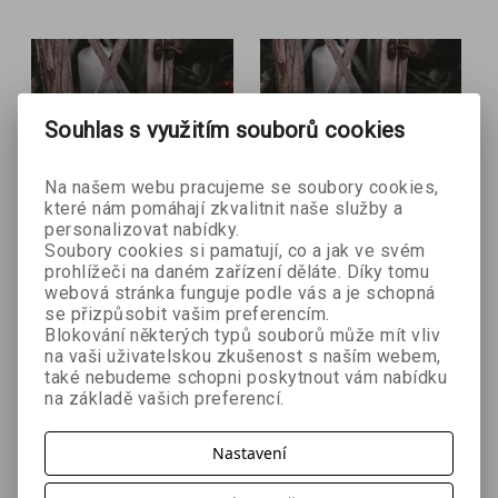
Souhlas s využitím souborů cookies
Na našem webu pracujeme se soubory cookies,
které nám pomáhají zkvalitnit naše služby a
personalizovat nabídky.
Soubory cookies si pamatují, co a jak ve svém
- 8 %
- 8 %
prohlížeči na daném zařízení děláte. Díky tomu
webová stránka funguje podle vás a je schopná
se přizpůsobit vašim preferencím.
Vánoční obálka -
Vánoční obálka - šedá
Blokování některých typů souborů může mít vliv
modrá s baňkami
se svíčkou
na vaši uživatelskou zkušenost s naším webem,
také nebudeme schopni poskytnout vám nabídku
na základě vašich preferencí.
14 Kč
14 Kč
15 Kč
15 Kč
Nastavení
Přidat do košíku
Přidat do košíku