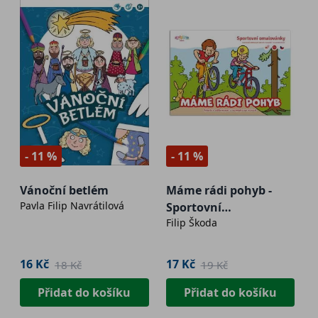
- 11 %
- 11 %
Vánoční betlém
Máme rádi pohyb -
Pavla Filip Navrátilová
Sportovní
Filip Škoda
omalovánky A5
16 Kč
17 Kč
18 Kč
19 Kč
Přidat do košíku
Přidat do košíku