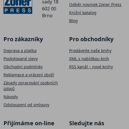
sady 18
Odběr novinek Zoner Press
602 00
Knižní katalog
Brno
Blog
Pro zákazníky
Pro obchodníky
Doprava a platba
Prodávejte naše knihy
Poskytované slevy
XML s nabídkou knih
Obchodní podmínky
RSS kanál – nové knihy
Reklamace a vrácení zboží
Zásady zpracování osobních
údajů
Návody
Odstoupení od smlouvy
SLEVA 50 Kč
Přijímáme on-line
Sledujte nás
Přihlaste se k našemu newsletteru a
sleva na první