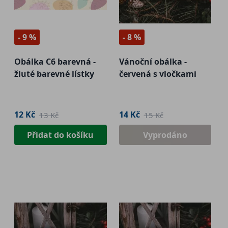
- 9 %
- 8 %
Obálka C6 barevná -
Vánoční obálka -
žluté barevné lístky
červená s vločkami
12 Kč
14 Kč
13 Kč
15 Kč
Přidat do košíku
Vyprodáno