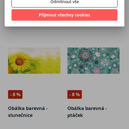
Odmítnout vše
Přijmout všechny cookies
- 8 %
- 8 %
Obálka barevná -
Obálka barevná -
slunečnice
ptáček