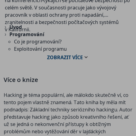
na konferencích týkajích se počítačové bezpečnosti po
celém světě. V současnosti pracuje jako vývojový
pracovník v oblasti ochrany proti napadání,
zranitelnosti a bezpečnosti počítačových systémů
Úvod
v Kalifornii.
Programování
Co je programování?
Exploitování programu
Obecné exploitovací techniky
ZOBRAZIT
VÍCE
Víceuživatelská přístupová práva k souborům
Paměť
Přetečení paměti
Více o knize
Přetečení zásobníku
Přetečení v segmentech haldy a bss
Hacking je téma populární, ale málokdo skutečně ví, co
Formátovací řetězce
tento pojem vlastně znamená. Tato kniha by měla mít
Psaní shellkódu
podnadpis: Základní techniky seriózního hackingu. Autor
Návrat do libc
představuje hacking jako způsob kreativního řešení, ať
Sítě
už se jedná o nekonvenční přístupy k obtížným
Co jsou sítě?
problémům nebo vytěžování děr v lajdáckých