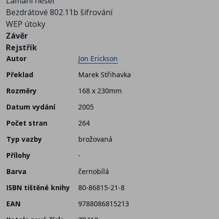
Lámání hesel
Bezdrátové 802.11b šifrování
WEP útoky
Závěr
Rejstřík
Autor
Jon Erickson
Překlad
Marek Střihavka
Rozměry
168 x 230mm
Datum vydání
2005
Počet stran
264
Typ vazby
brožovaná
Přílohy
-
Barva
černobílá
ISBN tištěné knihy
80-86815-21-8
EAN
9788086815213