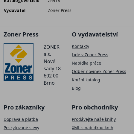
Katalogové číslo
ZR418
Vydavatel
Zoner Press
Zoner Press
O vydavatelství
Kontakty
ZONER
a.s.
Lidé v Zoner Press
Nové
Nabídka práce
sady 18
Odběr novinek Zoner Press
602 00
Knižní katalog
Brno
Blog
Pro zákazníky
Pro obchodníky
Doprava a platba
Prodávejte naše knihy
Poskytované slevy
XML s nabídkou knih