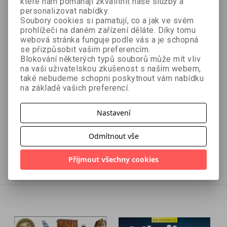
které nám pomáhají zkvalitnit naše služby a
personalizovat nabídky.
Soubory cookies si pamatují, co a jak ve svém
prohlížeči na daném zařízení děláte. Díky tomu
webová stránka funguje podle vás a je schopná
se přizpůsobit vašim preferencím.
Blokování některých typů souborů může mít vliv
- 10 %
- 10 %
na vaši uživatelskou zkušenost s naším webem,
také nebudeme schopni poskytnout vám nabídku
na základě vašich preferencí.
Proč o tom
Dvanáctá planeta
Zecharia Sitchin
nemluvíme?!
Hazel Meadová
Nastavení
Odmítnout vše
338 Kč
314 Kč
375 Kč
349 Kč
Přijmout všechny cookies
Přidat do košíku
Přidat do košíku