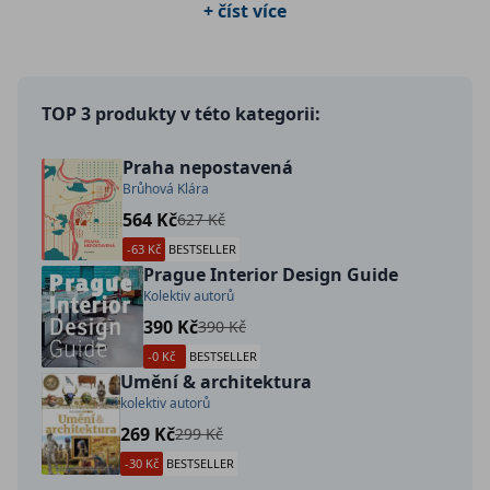
+ číst více
TOP 3 produkty v této kategorii:
Praha nepostavená
Brůhová Klára
564 Kč
627 Kč
-63 Kč
BESTSELLER
Prague Interior Design Guide
Kolektiv autorů
390 Kč
390 Kč
-0 Kč
BESTSELLER
Umění & architektura
kolektiv autorů
269 Kč
299 Kč
-30 Kč
BESTSELLER