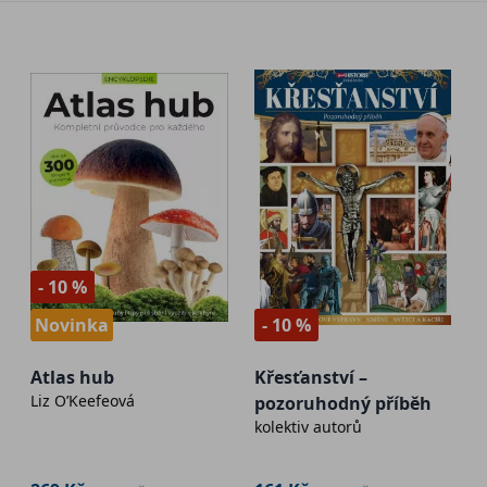
- 10 %
Novinka
- 10 %
Atlas hub
Křesťanství –
Liz O’Keefeová
pozoruhodný příběh
kolektiv autorů