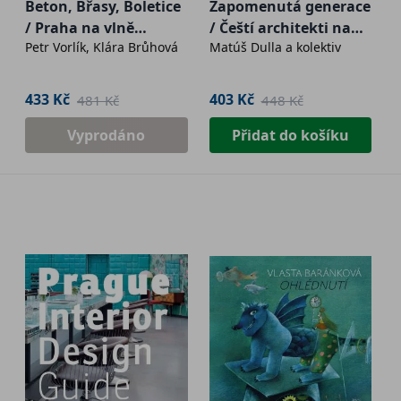
Beton, Břasy, Boletice
Zapomenutá generace
/ Praha na vlně
/ Čeští architekti na
Petr Vorlík, Klára Brůhová
Matúš Dulla a kolektiv
brutalismu
Slovensku
433 Kč
403 Kč
481 Kč
448 Kč
Vyprodáno
Přidat do košíku