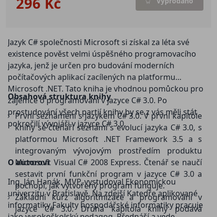
296 Kč
Vyprodáno
Jazyk C# společnosti Microsoft si získal za léta své
existence pověst velmi úspěšného programovacího
jazyka, jenž je určen pro budování moderních
počítačových aplikací zacílených na platformu
Microsoft .NET. Tato kniha je vhodnou pomůckou pro
Obsahová struktura knihy
zájemce o programování v jazyce C# 3.0. Po
prostudování všech partií knihy by se z vás měli stát
První seznámení s jazykem C# 3.0. V první kapitole
pokročilí vývojáři v jazyce C# 3.0.
knihy se čtenáři seznámí s evolucí jazyka C# 3.0, s
platformou Microsoft .NET Framework 3.5 a s
integrovaným vývojovým prostředím produktu
O autorovi
Microsoft Visual C# 2008 Express. Čtenář se naučí
sestavit první funkční program v jazyce C# 3.0 a
Ing. Ján Hanák, MVP, vystudoval Ekonomickou
pochopí, jak vytvořený program funguje.
univerzitu v Bratislavě. Na zdejší Katedře aplikované
Základní kurz algoritmizace a programování v
informatiky Fakulty hospodářské informatiky pracuje
jazyce C# 3.0. Druhá kapitola knihy podává
jako vysokoškolský pedagog. Přednáší a vede