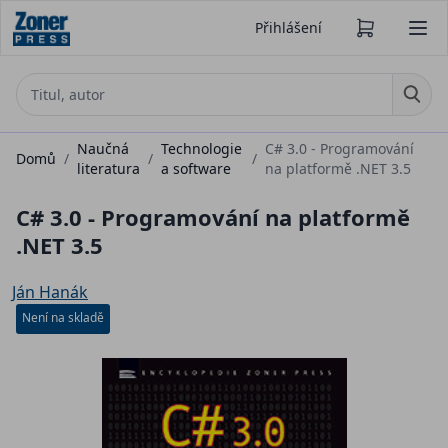
Přihlášení
Naučná
Technologie
C# 3.0 - Programování
Domů
/
/
/
literatura
a software
na platformě .NET 3.5
C# 3.0 - Programování na platformě
.NET 3.5
Ján Hanák
Není na skladě