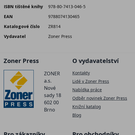
ISBN tištěné knihy
978-80-7413-046-5
EAN
9788074130465
Katalogové číslo
ZR814
Vydavatel
Zoner Press
Zoner Press
O vydavatelství
Kontakty
ZONER
a.s.
Lidé v Zoner Press
Nové
Nabídka práce
sady 18
Odběr novinek Zoner Press
602 00
Knižní katalog
Brno
Blog
Pro zákazníky
Pro obchodníky