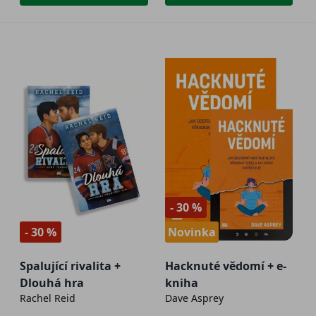
- 30 %
- 30 %
Novinka
Spalující rivalita +
Hacknuté vědomí + e-
Dlouhá hra
kniha
Rachel Reid
Dave Asprey