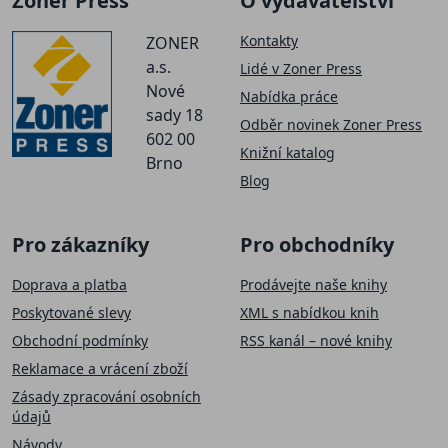
Zoner Press
O vydavatelství
Kontakty
ZONER
a.s.
Lidé v Zoner Press
Nové
Nabídka práce
sady 18
Odběr novinek Zoner Press
602 00
Knižní katalog
Brno
Blog
Pro zákazníky
Pro obchodníky
Doprava a platba
Prodávejte naše knihy
Poskytované slevy
XML s nabídkou knih
Obchodní podmínky
RSS kanál – nové knihy
Reklamace a vrácení zboží
Zásady zpracování osobních
údajů
Návody