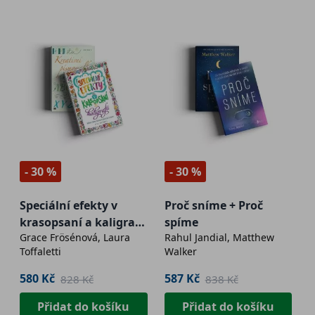
- 30 %
- 30 %
Speciální efekty v
Proč sníme + Proč
krasopsaní a kaligrafii
spíme
Grace Frösénová, Laura
Rahul Jandial, Matthew
+ Kreativní
Toffaletti
Walker
písmomalba
580 Kč
587 Kč
828 Kč
838 Kč
Přidat do košíku
Přidat do košíku