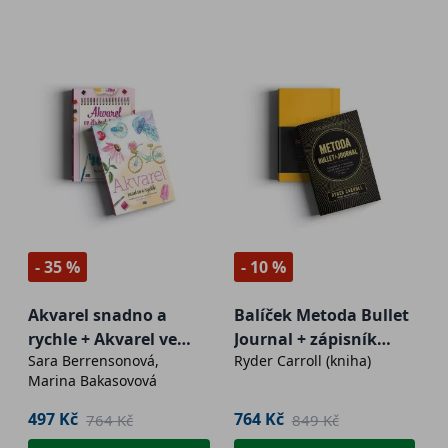
- 35 %
- 10 %
Akvarel snadno a
Balíček Metoda Bullet
rychle + Akvarel ve
Journal + zápisník
Sara Berrensonová,
Ryder Carroll (kniha)
čtyřech krocích
Leuchtturm1917
Marina Bakasovová
Edition2 - žlutý
497 Kč
764 Kč
764 Kč
849 Kč