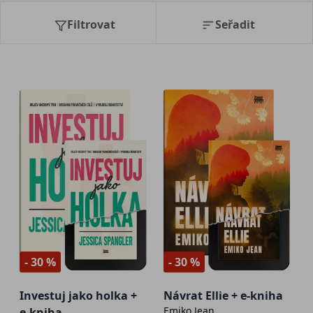
Filtrovat
Seřadit
- 30 %
- 30 %
Investuj jako holka +
Návrat Ellie + e-kniha
Emiko Jean
e-kniha