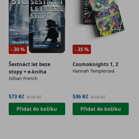
- 30 %
- 35 %
Šestnáct let beze
Cosmoknights 1, 2
Hannah Templerová
stopy + e-kniha
Gillian French
573 Kč
536 Kč
818 Kč
824 Kč
Přidat do košíku
Přidat do košíku