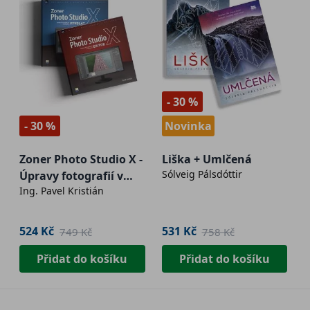
- 30 %
- 30 %
Novinka
Zoner Photo Studio X -
Liška + Umlčená
Sólveig Pálsdóttir
Úpravy fotografií v
Ing. Pavel Kristián
modulu Vyvolat a
Editor
524 Kč
531 Kč
749 Kč
758 Kč
Přidat do košíku
Přidat do košíku