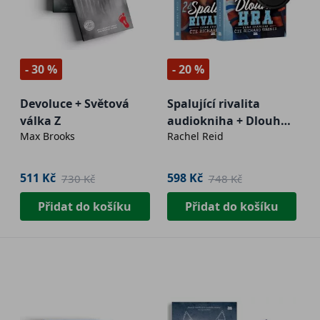
- 30 %
- 20 %
Devoluce + Světová
Spalující rivalita
válka Z
audiokniha + Dlouhá
Max Brooks
Rachel Reid
hra audiokniha
511 Kč
598 Kč
730 Kč
748 Kč
Přidat do košíku
Přidat do košíku