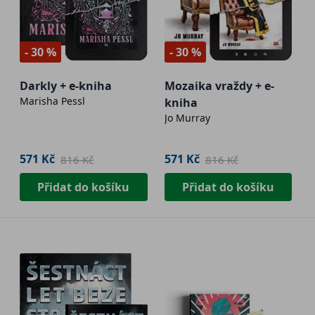
- 30 %
- 30 %
Darkly + e-kniha
Mozaika vraždy + e-
Marisha Pessl
kniha
Jo Murray
571 Kč
571 Kč
816 Kč
816 Kč
Přidat do košíku
Přidat do košíku