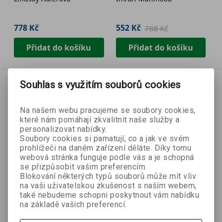
portrétů a postav + e-
kniha
778 Kč
552 Kč
788 Kč
Přidat do košíku
Přidat do košíku
Souhlas s využitím souborů cookies
Na našem webu pracujeme se soubory cookies,
které nám pomáhají zkvalitnit naše služby a
personalizovat nabídky.
Soubory cookies si pamatují, co a jak ve svém
prohlížeči na daném zařízení děláte. Díky tomu
webová stránka funguje podle vás a je schopná
se přizpůsobit vašim preferencím.
Blokování některých typů souborů může mít vliv
na vaši uživatelskou zkušenost s naším webem,
také nebudeme schopni poskytnout vám nabídku
na základě vašich preferencí.
- 30 %
- 30 %