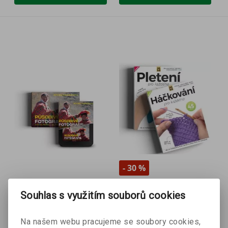
- 30 %
Působivé fotografie +
Háčkování a pletení
Souhlas s využitím souborů cookies
e-kniha
pro každého
Mitchell Kanashkevich
kolektiv autorů
Na našem webu pracujeme se soubory cookies,