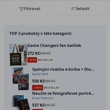
Filtrovat
Seřadit
TOP 3 produkty v této kategorii:
Game Changers fan balíček
272 Kč
344 Kč
-59 Kč
BESTSELLER
Spalující rivalita e-kniha + Dlouhá hra e-kniha
Rachel Reid
550 Kč
688 Kč
-138 Kč
BESTSELLER
Naučte se fotografovat portrét kreativně + Naučte se fotografovat AKT
Bryan Peterson
537 Kč
895 Kč