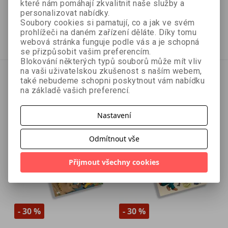
které nám pomáhají zkvalitnit naše služby a
personalizovat nabídky.
474 Kč
349 Kč
498 Kč
Soubory cookies si pamatují, co a jak ve svém
prohlížeči na daném zařízení děláte. Díky tomu
Přidat do košíku
Přidat do košíku
webová stránka funguje podle vás a je schopná
se přizpůsobit vašim preferencím.
Blokování některých typů souborů může mít vliv
na vaši uživatelskou zkušenost s naším webem,
také nebudeme schopni poskytnout vám nabídku
na základě vašich preferencí.
Nastavení
Odmítnout vše
Přijmout všechny cookies
- 30 %
- 30 %