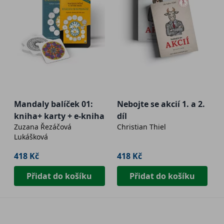
Mandaly balíček 01:
Nebojte se akcií 1. a 2.
kniha+ karty + e-kniha
díl
Zuzana Řezáčová
Christian Thiel
Lukášková
418 Kč
418 Kč
Přidat do košíku
Přidat do košíku