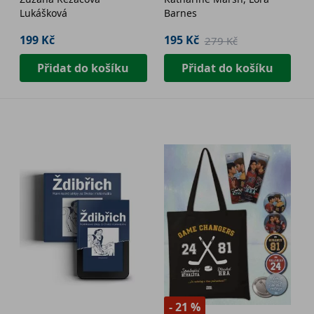
protistresová
Lukášková
Barnes
háčkovaná koule
199 Kč
195 Kč
279 Kč
Přidat do košíku
Přidat do košíku
- 21 %