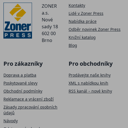
Kontakty
ZONER
a.s.
Lidé v Zoner Press
Nové
Nabídka práce
sady 18
Odběr novinek Zoner Press
602 00
Knižní katalog
Brno
Blog
Pro zákazníky
Pro obchodníky
Doprava a platba
Prodávejte naše knihy
Poskytované slevy
XML s nabídkou knih
Obchodní podmínky
RSS kanál – nové knihy
Reklamace a vrácení zboží
Zásady zpracování osobních
údajů
Návody