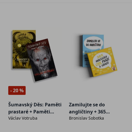
- 20 %
Šumavský Děs: Paměti
Zamilujte se do
prastaré + Paměti
angličtiny + 365
Václav Votruba
Bronislav Sobotka
upírské
anglických cool frází a
výrazů