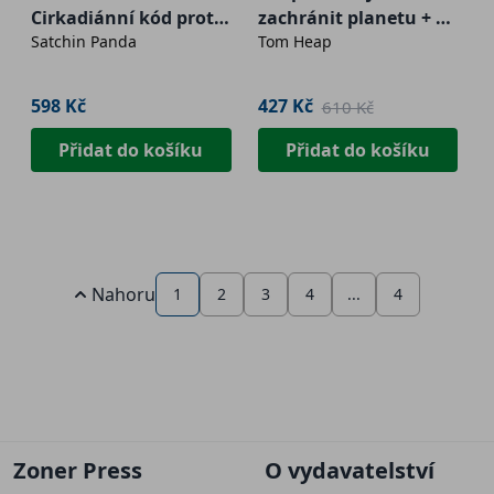
Cirkadiánní kód proti
zachránit planetu + e-
Satchin Panda
Tom Heap
cukrovce
kniha
598 Kč
427 Kč
610 Kč
Přidat do košíku
Přidat do košíku
Nahoru
1
2
3
4
...
4
Zoner Press
O vydavatelství