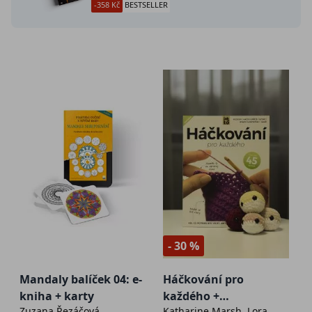
-358 Kč
BESTSELLER
- 30 %
Mandaly balíček 04: e-
Háčkování pro
kniha + karty
každého +
Zuzana Řezáčová
Katharine Marsh, Lora