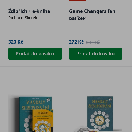
Ždibřich + e-kniha
Game Changers fan
Richard Skolek
balíček
320 Kč
272 Kč
344 Kč
Přidat do košíku
Přidat do košíku