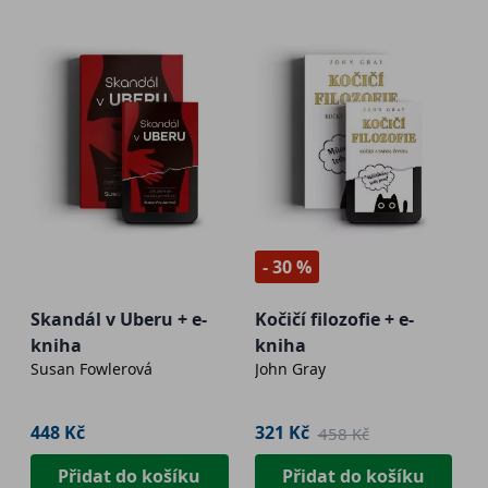
- 30 %
Skandál v Uberu + e-
Kočičí filozofie + e-
kniha
kniha
Susan Fowlerová
John Gray
448 Kč
321 Kč
458 Kč
Přidat do košíku
Přidat do košíku