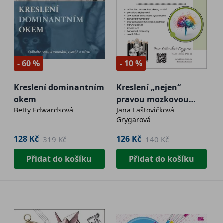
- 60 %
- 10 %
Kreslení dominantním
Kreslení „nejen“
okem
pravou mozkovou
Betty Edwardsová
Jana Laštovičková
hemisférou – 2. vydání
Grygarová
128 Kč
126 Kč
319 Kč
140 Kč
Přidat do košíku
Přidat do košíku