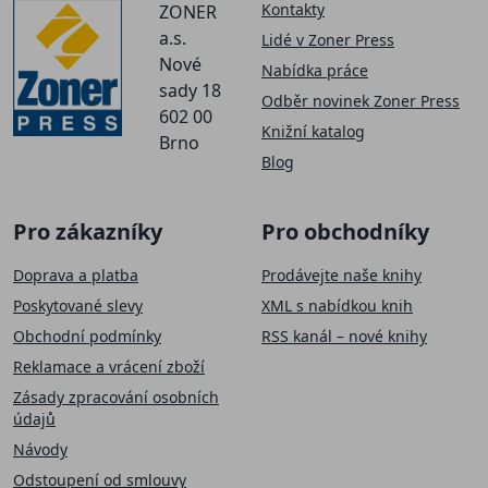
Kontakty
ZONER
a.s.
Lidé v Zoner Press
Nové
Nabídka práce
sady 18
Odběr novinek Zoner Press
602 00
Knižní katalog
Brno
Blog
Pro zákazníky
Pro obchodníky
Doprava a platba
Prodávejte naše knihy
Poskytované slevy
XML s nabídkou knih
Obchodní podmínky
RSS kanál – nové knihy
Reklamace a vrácení zboží
Zásady zpracování osobních
údajů
Návody
Odstoupení od smlouvy