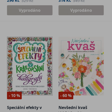
296 Kč
314 Kč
329 Kč
349 Kč
Vyprodáno
Vyprodáno
- 10 %
- 60 %
Speciální efekty v
Nevšední kvaš