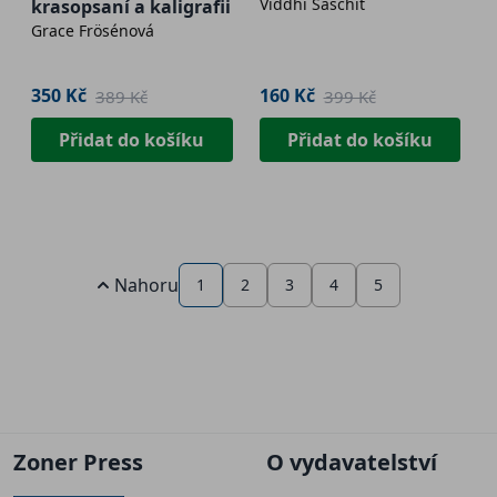
Viddhi Saschit
krasopsaní a kaligrafii
Grace Frösénová
350 Kč
160 Kč
389 Kč
399 Kč
Přidat do košíku
Přidat do košíku
Nahoru
1
2
3
4
5
Zoner Press
O vydavatelství