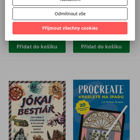
Naučte se kreslit –
Umění kreslit – Manga
Dívčí manga móda
furríci
Odmítnout vše
Tomomi Mizuna
Talia Horsburghová
Přijmout všechny cookies
269 Kč
356 Kč
299 Kč
395 Kč
Přidat do košíku
Přidat do košíku