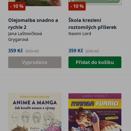
- 10 %
- 10 %
Olejomalba snadno a
Škola kreslení
rychle 2
roztomilých příšerek
Jana Laštovičková
Naomi Lord
Grygarová
359 Kč
359 Kč
399 Kč
399 Kč
Vyprodáno
Přidat do košíku