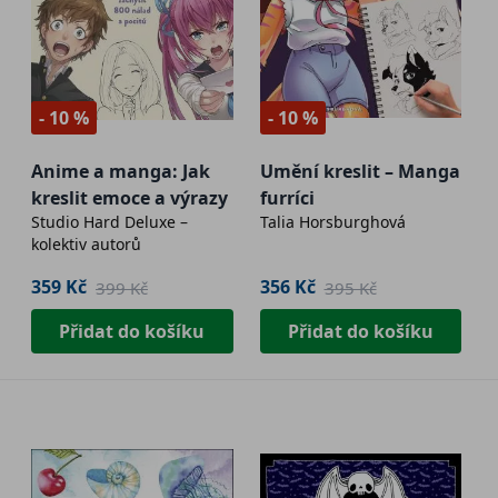
- 10 %
- 10 %
Anime a manga: Jak
Umění kreslit – Manga
kreslit emoce a výrazy
furríci
Studio Hard Deluxe –
Talia Horsburghová
kolektiv autorů
359 Kč
356 Kč
399 Kč
395 Kč
Přidat do košíku
Přidat do košíku