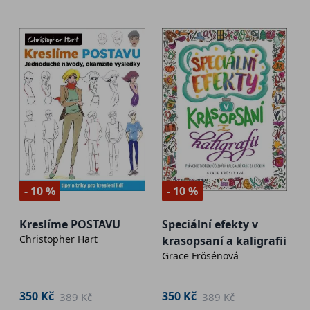
- 10 %
- 10 %
Kreslíme POSTAVU
Speciální efekty v
Christopher Hart
krasopsaní a kaligrafii
Grace Frösénová
350 Kč
350 Kč
389 Kč
389 Kč