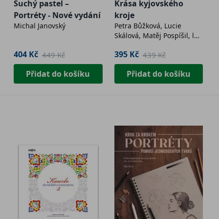
Suchý pastel –
Krása kyjovského
Portréty - Nové vydání
kroje
Michal Janovský
Petra Bůžková, Lucie
Skálová, Matěj Pospíšil, lga
Slívová, Mgr. Michaela
404 Kč
395 Kč
449 Kč
439 Kč
Zálešáková
Přidat do košíku
Přidat do košíku