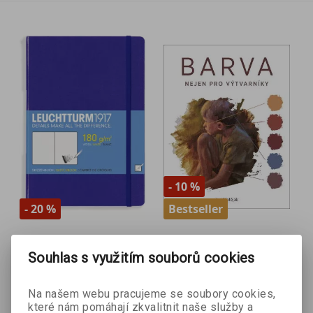
- 10 %
- 20 %
Bestseller
Skicář
BARVA
Souhlas s využitím souborů cookies
Jan Matěják
LEUCHTTURM1917 -
-
fialový
Na našem webu pracujeme se soubory cookies,
které nám pomáhají zkvalitnit naše služby a