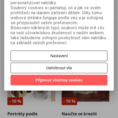
383 Kč
368 Kč
479 Kč
409 Kč
personalizovat nabídky.
Soubory cookies si pamatují, co a jak ve svém
Vyprodáno
Přidat do košíku
prohlížeči na daném zařízení děláte. Díky tomu
webová stránka funguje podle vás a je schopná
se přizpůsobit vašim preferencím.
Blokování některých typů souborů může mít vliv
na vaši uživatelskou zkušenost s naším webem,
také nebudeme schopni poskytnout vám nabídku
na základě vašich preferencí.
Nastavení
Odmítnout vše
Přijmout všechny cookies
- 10 %
- 10 %
Portréty podle
Naučte se kreslit