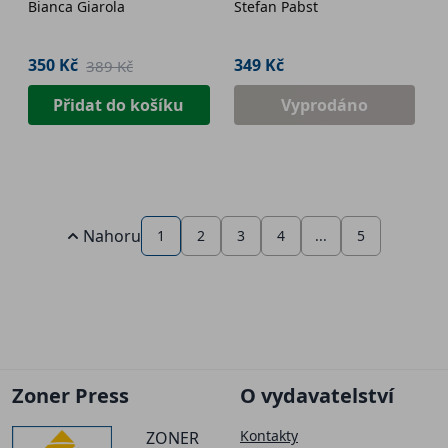
Bianca Giarola
Stefan Pabst
350 Kč
349 Kč
389 Kč
Přidat do košíku
Vyprodáno
Nahoru
1
2
3
4
...
5
Zoner Press
O vydavatelství
Kontakty
ZONER