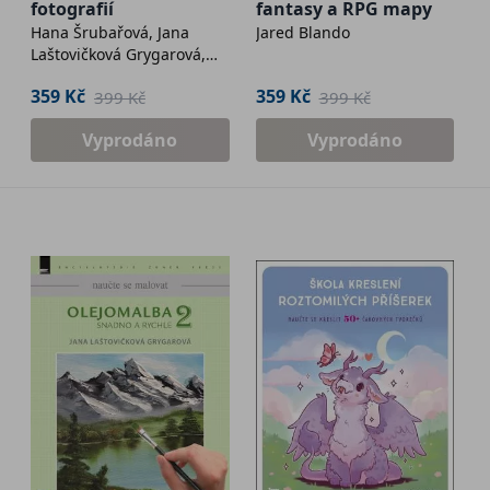
fotografií
fantasy a RPG mapy
Hana Šrubařová, Jana
Jared Blando
Laštovičková Grygarová,
Nikol Charvátová
359 Kč
359 Kč
399 Kč
399 Kč
(Javůrková)
Vyprodáno
Vyprodáno