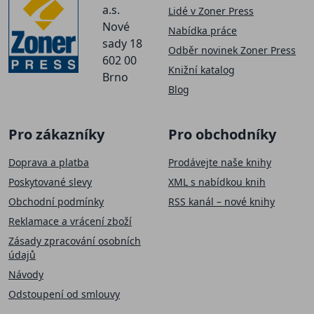
a.s.
Lidé v Zoner Press
Nové
Nabídka práce
sady 18
Odběr novinek Zoner Press
602 00
Knižní katalog
Brno
Blog
Pro zákazníky
Pro obchodníky
Doprava a platba
Prodávejte naše knihy
Poskytované slevy
XML s nabídkou knih
Obchodní podmínky
RSS kanál – nové knihy
Reklamace a vrácení zboží
Zásady zpracování osobních
údajů
Návody
Odstoupení od smlouvy