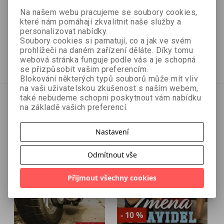
Lee Goldberg
člověka
Na našem webu pracujeme se soubory cookies,
Bexy McFly
které nám pomáhají zkvalitnit naše služby a
personalizovat nabídky.
Soubory cookies si pamatují, co a jak ve svém
314 Kč
350 Kč
349 Kč
389 Kč
prohlížeči na daném zařízení děláte. Díky tomu
webová stránka funguje podle vás a je schopná
připravujeme
připravujeme
se přizpůsobit vašim preferencím.
Blokování některých typů souborů může mít vliv
na vaši uživatelskou zkušenost s naším webem,
také nebudeme schopni poskytnout vám nabídku
na základě vašich preferencí.
Nastavení
Odmítnout vše
Přijmout všechny cookies
- 10 %