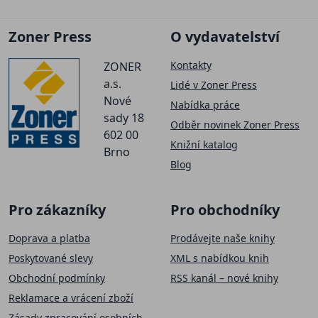
Zoner Press
O vydavatelství
Kontakty
ZONER
a.s.
Lidé v Zoner Press
Nové
Nabídka práce
sady 18
Odběr novinek Zoner Press
602 00
Knižní katalog
Brno
Blog
Pro zákazníky
Pro obchodníky
Doprava a platba
Prodávejte naše knihy
Poskytované slevy
XML s nabídkou knih
Obchodní podmínky
RSS kanál – nové knihy
Reklamace a vrácení zboží
Zásady zpracování osobních