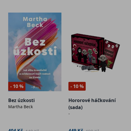
- 10 %
- 10 %
Bez úzkosti
Hororové háčkování
Martha Beck
(sada)
-
404 Kč
449 Kč