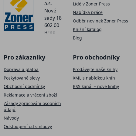
a.s.
Lidé v Zoner Press
Nové
Nabídka práce
sady 18
Odběr novinek Zoner Press
602 00
Knižní katalog
Brno
Blog
Pro zákazníky
Pro obchodníky
Doprava a platba
Prodávejte naše knihy
Poskytované slevy
XML s nabídkou knih
Obchodní podmínky
RSS kanál – nové knihy
Reklamace a vrácení zboží
Zásady zpracování osobních
údajů
Návody
Odstoupení od smlouvy