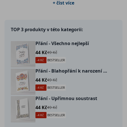
+ číst více
potěší vaše blízké a přátelé.
TOP 3 produkty v této kategorii:
Přání - Všechno nejlepší
44 Kč
49 Kč
-4 Kč
BESTSELLER
Přání - Blahopřání k narození dítěte
44 Kč
49 Kč
-4 Kč
BESTSELLER
Přání - Upřímnou soustrast
44 Kč
49 Kč
-4 Kč
BESTSELLER