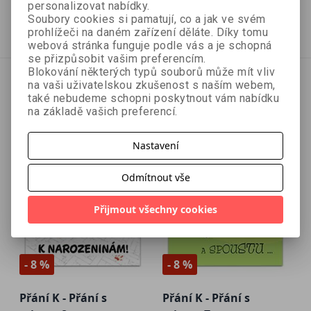
40 Kč
40 Kč
44 Kč
44 Kč
personalizovat nabídky.
Soubory cookies si pamatují, co a jak ve svém
Přidat do košíku
Přidat do košíku
prohlížeči na daném zařízení děláte. Díky tomu
webová stránka funguje podle vás a je schopná
se přizpůsobit vašim preferencím.
Blokování některých typů souborů může mít vliv
na vaši uživatelskou zkušenost s naším webem,
také nebudeme schopni poskytnout vám nabídku
na základě vašich preferencí.
Nastavení
Odmítnout vše
Přijmout všechny cookies
- 8 %
- 8 %
Přání K - Přání s
Přání K - Přání s