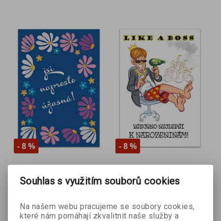
- 8 %
- 8 %
Přání K - Elegant 5
Přání K - Přání s
Souhlas s využitím souborů cookies
vtipem 9
Na našem webu pracujeme se soubory cookies,
které nám pomáhají zkvalitnit naše služby a