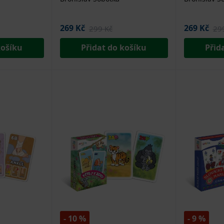
269 Kč
269 Kč
299 Kč
29
košíku
Přidat do košíku
Přid
- 10 %
- 9 %