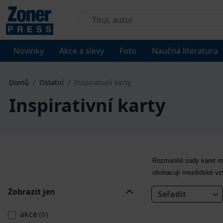
Novinky
Akce a slevy
Foto
Naučná literatura
Domů
/
Ostatní
/
Inspirativní karty
Inspirativní karty
Rozmanité sady karet moh
obohacují mezilidské vz
Zobrazit jen
Seřadit
akce
(0)