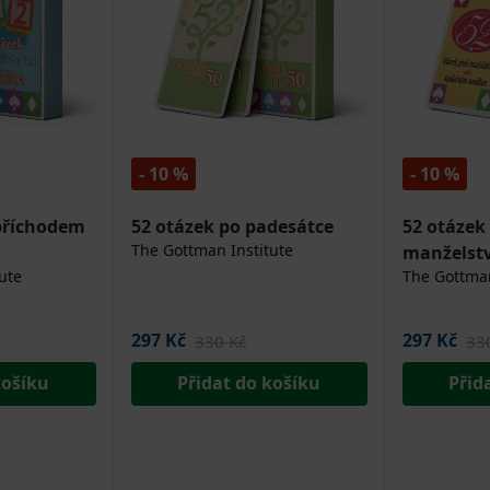
- 10 %
- 10 %
 příchodem
52 otázek po padesátce
52 otázek
The Gottman Institute
manželst
ute
The Gottman
společným
297 Kč
297 Kč
330 Kč
33
košíku
Přidat do košíku
Přid