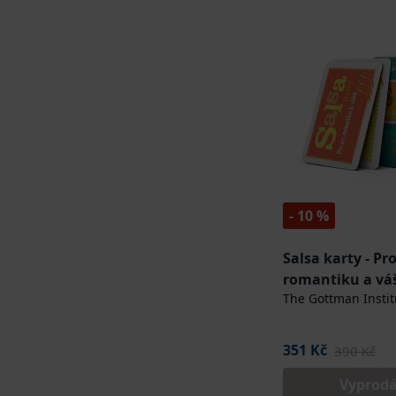
- 10 %
Salsa karty - Pro
romantiku a vá
The Gottman Instit
351 Kč
390 Kč
Vyprod