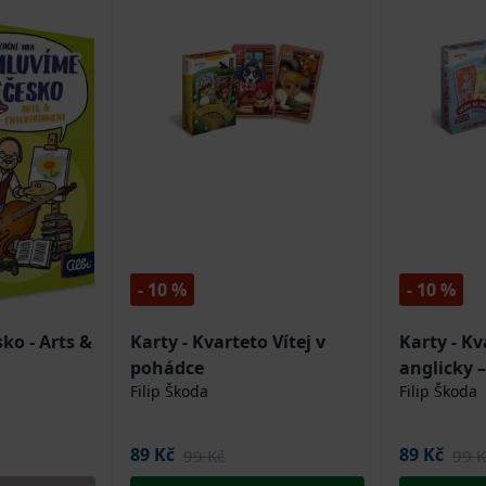
- 10 %
- 10 %
o - Arts &
Karty - Kvarteto Vítej v
Karty - Kv
pohádce
anglicky –
Filip Škoda
Filip Škoda
89 Kč
89 Kč
99 Kč
99 K