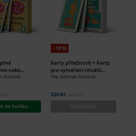
- 10 %
 před
Karty příležitostí + Karty
vím nebo
pro vytváření rituálů
 Institute
The Gottman Institute
 soužitím
sblížení (dva balíčky karet
v jednom)
324 Kč
0 Kč
360 Kč
at do košíku
Vyprodáno