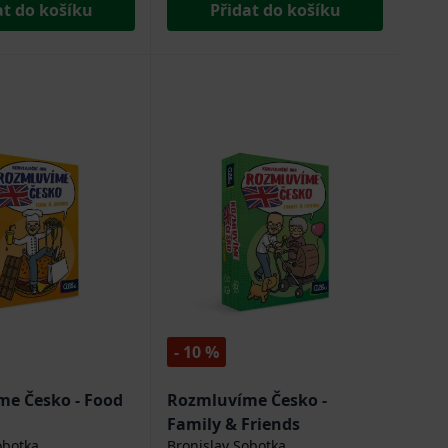
at do košíku
Přidat do košíku
- 10 %
e Česko - Food
Rozmluvíme Česko -
Family & Friends
obotka
Bronislav Sobotka