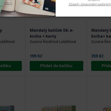
Zásady zpracování osobních
y
Mandaly balíček 04: e-
Mandaly b
kniha + karty
kniha+ ka
ukášková
Zuzana Řezáčová Lukášková
Zuzana Řez
199 Kč
359 Kč
košíku
Přidat do košíku
Přid