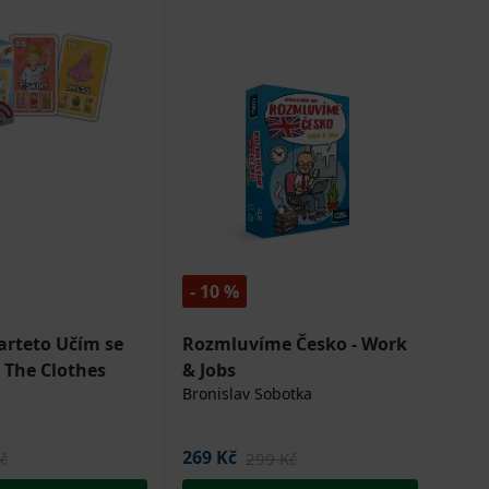
- 10 %
arteto Učím se
Rozmluvíme Česko - Work
 The Clothes
& Jobs
Bronislav Sobotka
269 Kč
č
299 Kč