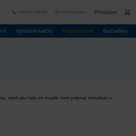
Přihlášení
+420 532 190 883
knihy@zoner.cz
tní
Výhodné balíčky
Připravujeme
Bestsellery
y, stejně jako karty pro dospělé, které podporují komunikaci a 