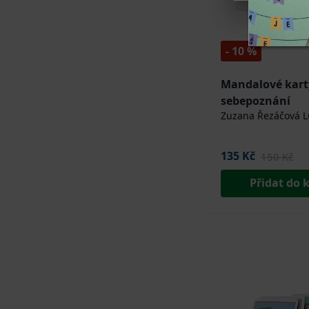
- 10 %
Mandalové kart
sebepoznání
Zuzana Řezáčová L
135 Kč
150 Kč
Přidat do 