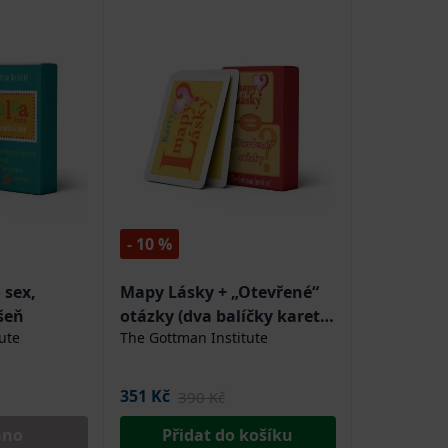
- 10 %
 sex,
Mapy Lásky + „Otevřené“
šeň
otázky (dva balíčky karet v
ute
The Gottman Institute
jednom)
351 Kč
390 Kč
áno
Přidat do košíku