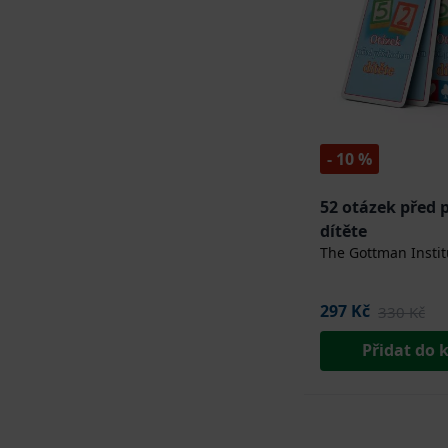
- 10 %
52 otázek před
dítěte
The Gottman Instit
297 Kč
330 Kč
Přidat do 