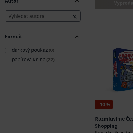
Autor
Vyprod
Formát
darkový poukaz
(0)
papírová kniha
(22)
- 10 %
Rozmluvíme Čes
Shopping
Bronislav Sobotka