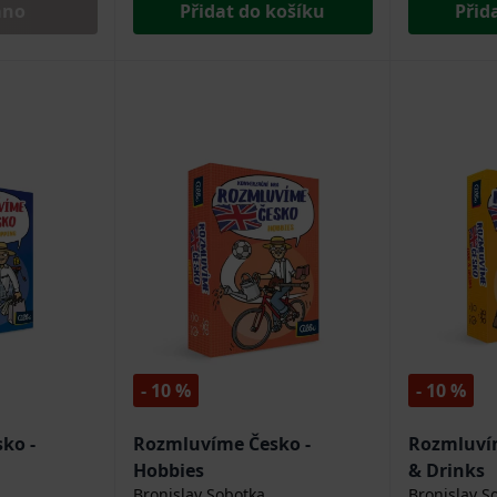
áno
Přidat do košíku
Přid
- 10 %
- 10 %
ko -
Rozmluvíme Česko -
Rozmluvím
Hobbies
& Drinks
Bronislav Sobotka
Bronislav S