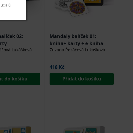
 údajů
alíček 02:
Mandaly balíček 01:
rty
kniha+ karty + e-kniha
áčová Lukášková
Zuzana Řezáčová Lukášková
418 Kč
at do košíku
Přidat do košíku