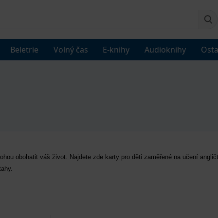
Beletrie
Volný čas
E-knihy
Audioknihy
Osta
ou obohatit váš život. Najdete zde karty pro děti zaměřené na učení angličtin
tahy.