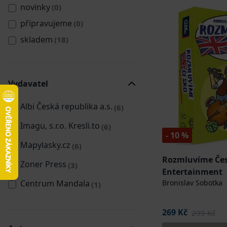
novinky
(0)
připravujeme
(0)
skladem
(18)
Vydavatel
Albi Česká republika a.s.
(6)
Imagu, s.r.o. Kresli.to
(6)
- 10 %
Mapylasky.cz
(6)
Rozmluvíme Česk
Zoner Press
(3)
Entertainment
Centrum Mandala
Bronislav Sobotka
(1)
269 Kč
299 Kč