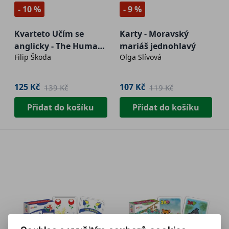
- 10 %
- 9 %
Kvarteto Učím se
Karty - Moravský
anglicky - The Human
mariáš jednohlavý
Filip Škoda
Olga Slívová
Body
125 Kč
107 Kč
139 Kč
119 Kč
Přidat do košíku
Přidat do košíku