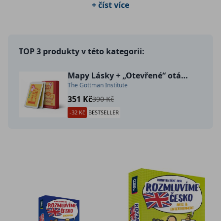
+ číst více
TOP 3 produkty v této kategorii:
Mapy Lásky + „Otevřené“ otázky (dva balíčky karet v jednom)
The Gottman Institute
351 Kč
390 Kč
-32 Kč
BESTSELLER