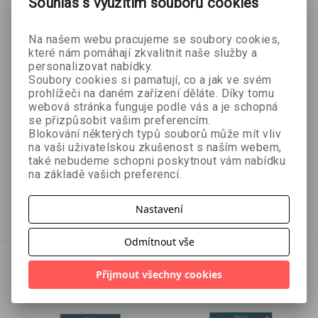
Souhlas s využitím souborů cookies
Na našem webu pracujeme se soubory cookies,
které nám pomáhají zkvalitnit naše služby a
personalizovat nabídky.
- 9 %
- 10 %
Soubory cookies si pamatují, co a jak ve svém
prohlížeči na daném zařízení děláte. Díky tomu
Karty - Slovácký
Karty – Kvarteto Vítej
webová stránka funguje podle vás a je schopná
se přizpůsobit vašim preferencím.
mariáš jednohlavý
v ZOO!
Blokování některých typů souborů může mít vliv
Hana Albrechtová a Olga
Filip Škoda
na vaši uživatelskou zkušenost s naším webem,
Slívová
také nebudeme schopni poskytnout vám nabídku
na základě vašich preferencí.
107 Kč
89 Kč
119 Kč
99 Kč
Přidat do košíku
Vyprodáno
Nastavení
Odmítnout vše
Přijmout všechny cookies