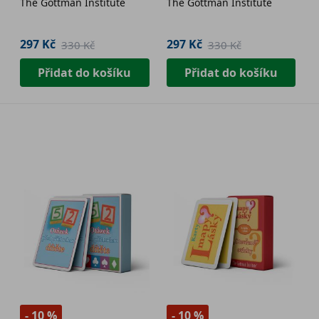
The Gottman Institute
The Gottman Institute
společným soužitím
297 Kč
297 Kč
330 Kč
330 Kč
Přidat do košíku
Přidat do košíku
- 10 %
- 10 %