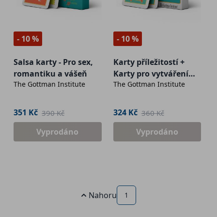
- 10 %
- 10 %
Salsa karty - Pro sex,
Karty příležitostí +
romantiku a vášeň
Karty pro vytváření
The Gottman Institute
The Gottman Institute
rituálů sblížení (dva
balíčky karet v
jednom)
351 Kč
324 Kč
390 Kč
360 Kč
Vyprodáno
Vyprodáno
Nahoru
1