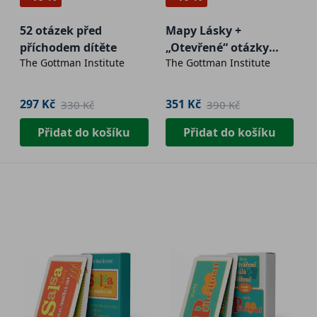
52 otázek před
Mapy Lásky +
příchodem dítěte
„Otevřené“ otázky
The Gottman Institute
The Gottman Institute
(dva balíčky karet v
jednom)
297 Kč
351 Kč
330 Kč
390 Kč
Přidat do košíku
Přidat do košíku