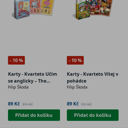
- 10 %
- 10 %
Karty - Kvarteto Učím
Karty - Kvarteto Vítej v
se anglicky – The
pohádce
Filip Škoda
Filip Škoda
Clothes
89 Kč
89 Kč
99 Kč
99 Kč
Přidat do košíku
Přidat do košíku