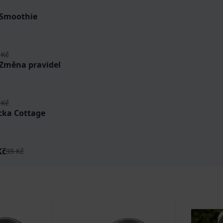
 Smoothie
 Kč
 Změna pravidel
 Kč
cka Cottage
Kč
35 Kč