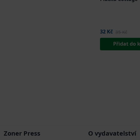
32 Kč
35 Kč
Přidat do 
Zoner Press
O vydavatelství