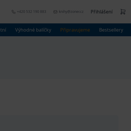
Přihlášení
+420 532 190 883
knihy@zoner.cz
tní
Výhodné balíčky
Připravujeme
Bestsellery