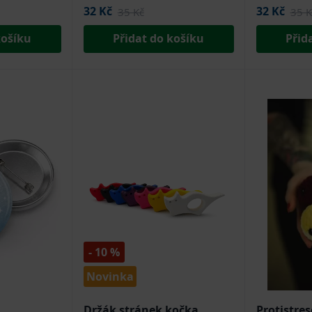
32 Kč
32 Kč
35 Kč
35 K
košíku
Přidat do košíku
Přid
- 10 %
Novinka
Držák stránek kočka
Protistre