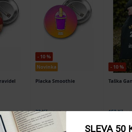
- 10 %
Novinka
- 10 %
ravidel
Placka Smoothie
Taška Ga
32 Kč
152 Kč
35 Kč
16
košíku
Přidat do košíku
Přid
SLEVA 50 