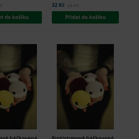
32 Kč
č
35 Kč
at do košíku
Přidat do košíku
sová háčkovaná
Protistresová háčkovaná