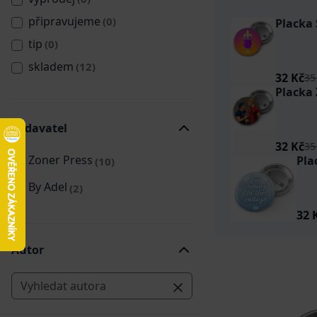
připravujeme
(0)
Placka
tip
(0)
skladem
(12)
32 Kč
35
Placka
Vydavatel
32 Kč
35
Zoner Press
Pla
(10)
By Adel
(2)
32 
Autor