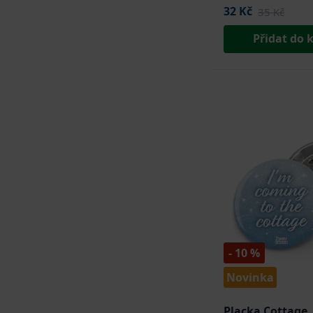
32 Kč
35 Kč
Přidat do 
- 10 %
Novinka
Placka Cottage