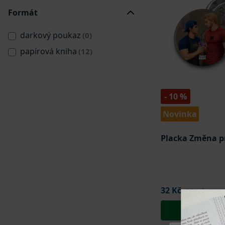
Formát
darkový poukaz
(0)
papírová kniha
(12)
- 10 %
Novinka
Placka Změna p
32 Kč
35 Kč
Přidat do 