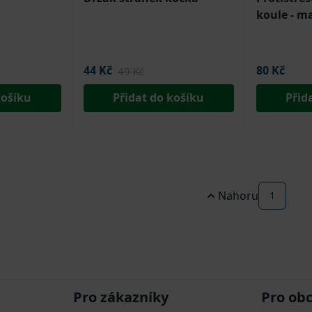
koule - m
44 Kč
80 Kč
49 Kč
košíku
Přidat do košíku
Přid
Nahoru
1
Pro zákazníky
Pro ob