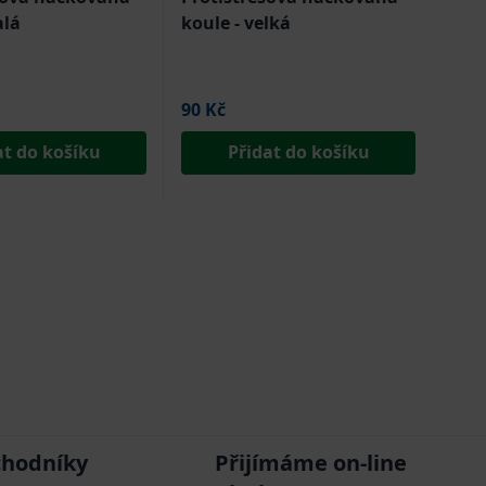
alá
koule - velká
90 Kč
at do košíku
Přidat do košíku
chodníky
Přijímáme on-line