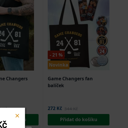
- 21 %
Novinka
me Changers
Game Changers fan
balíček
272 Kč
9 Kč
344 Kč
at do košíku
Přidat do košíku
Kč