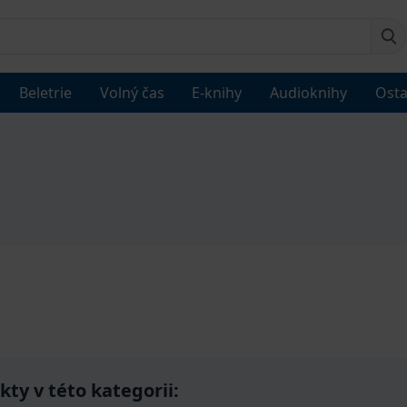
Beletrie
Volný čas
E-knihy
Audioknihy
Osta
ty v této kategorii: