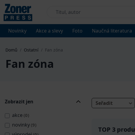
Novinky
Akce a slevy
Foto
Naučná literatura
Domů
/
Ostatní
/
Fan zóna
Fan zóna
Zobrazit jen
Seřadit
akce
(0)
novinky
(9)
TOP 3 produk
výprodej
(0)