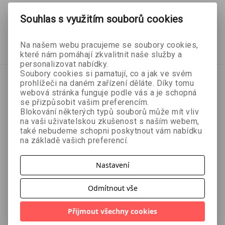
Souhlas s využitím souborů cookies
32 Kč
32 Kč
35 Kč
35 Kč
Přidat do košíku
Přidat do košíku
Na našem webu pracujeme se soubory cookies,
které nám pomáhají zkvalitnit naše služby a
personalizovat nabídky.
Soubory cookies si pamatují, co a jak ve svém
prohlížeči na daném zařízení děláte. Díky tomu
webová stránka funguje podle vás a je schopná
se přizpůsobit vašim preferencím.
Blokování některých typů souborů může mít vliv
na vaši uživatelskou zkušenost s naším webem,
také nebudeme schopni poskytnout vám nabídku
na základě vašich preferencí.
Nastavení
Odmítnout vše
- 10 %
Přijmout všechny cookies
- 10 %
Novinka