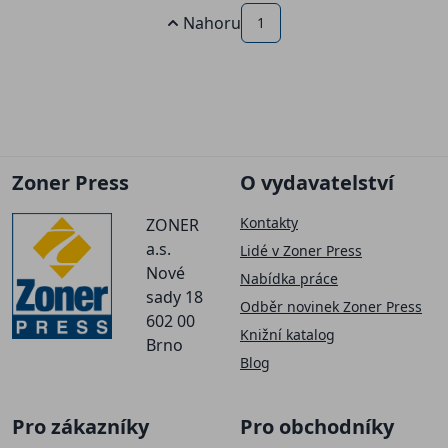
Nahoru
1
Zoner Press
O vydavatelství
Kontakty
ZONER
a.s.
Lidé v Zoner Press
Nové
Nabídka práce
sady 18
Odběr novinek Zoner Press
602 00
Knižní katalog
Brno
Blog
Pro zákazníky
Pro obchodníky