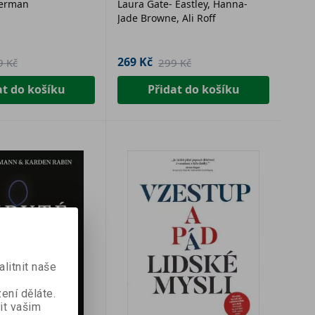
verman
Laura Gate- Eastley, Hanna-
Jade Browne, Ali Roff
269 Kč
9 Kč
299 Kč
at do košíku
Přidat do košíku
litnit naše
ení děláte.
it vašim