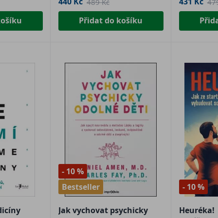
440 Kč
431 Kč
489 Kč
47
košíku
Přidat do košíku
Přid
- 10 %
Bestseller
- 10 %
icíny
Jak vychovat psychicky
Heuréka!