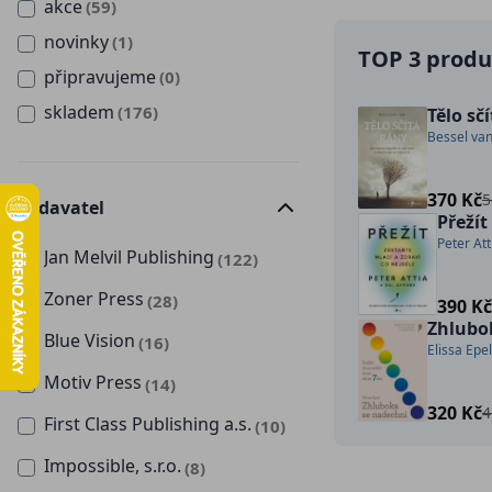
akce
(59)
novinky
(1)
TOP 3 produk
připravujeme
(0)
skladem
(176)
Tělo sč
Bessel van
370 Kč
5
Vydavatel
Přežít
Peter Att
Jan Melvil Publishing
(122)
Zoner Press
(28)
390 K
Zhlubo
Blue Vision
(16)
Elissa Epel
Motiv Press
(14)
320 Kč
4
First Class Publishing a.s.
(10)
Impossible, s.r.o.
(8)