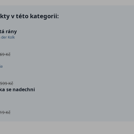
ty v této kategorii:
ítá rány
 der Kolk
69 Kč
ia
č
599 Kč
ka se nadechni
19 Kč