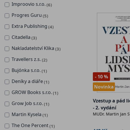
Improovio s.r.o.
(6)
Progres Guru
(5)
Extra Publishing
(4)
Citadella
(3)
Nakladatelství Klika
(3)
Travellers z.s.
(2)
Bujónka s.r.o.
(1)
- 10 %
Deníky a diáře
(1)
Novinka
GROW Books s.r.o.
(1)
Vzestup a pád l
Grow Job s.r.o.
(1)
- 2. vydání
Martin Kysela
MUDr. Martin Jan S
(1)
The One Percent
(1)