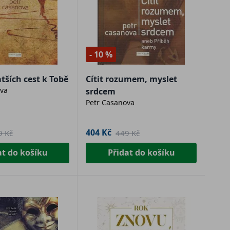
- 10 %
tších cest k Tobě
Cítit rozumem, myslet
va
srdcem
Petr Casanova
404 Kč
9 Kč
449 Kč
at do košíku
Přidat do košíku