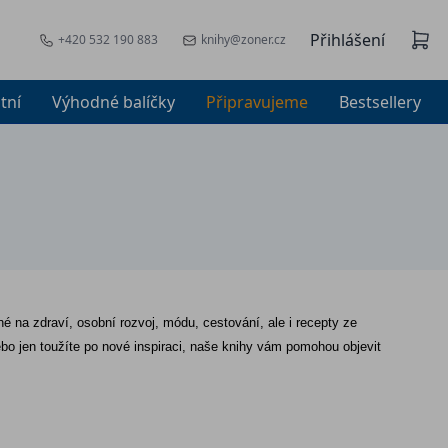
Přihlášení
+420 532 190 883
knihy@zoner.cz
tní
Výhodné balíčky
Připravujeme
Bestsellery
né na zdraví, osobní rozvoj, módu, cestování, ale i recepty ze 
o jen toužíte po nové inspiraci, naše knihy vám pomohou objevit 