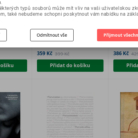
.
- 10 %
- 10 %
ěkterých typů souborů může mít vliv na vaši uživatelskou z
m, také nebudeme schopni poskytnout vám nabídku na zákla
vota
Přetíženy
Skryté sig
Kateřina Trávníček a Martina
Karden Rabi
Mašková
í
Odmítnout vše
Přijmout všechn
359 Kč
386 Kč
399 Kč
42
košíku
Přidat do košíku
Přid