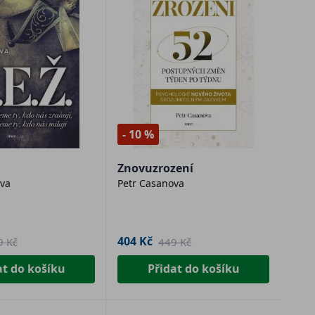
- 10 %
Znovuzrození
va
Petr Casanova
404 Kč
9 Kč
449 Kč
at do košíku
Přidat do košíku