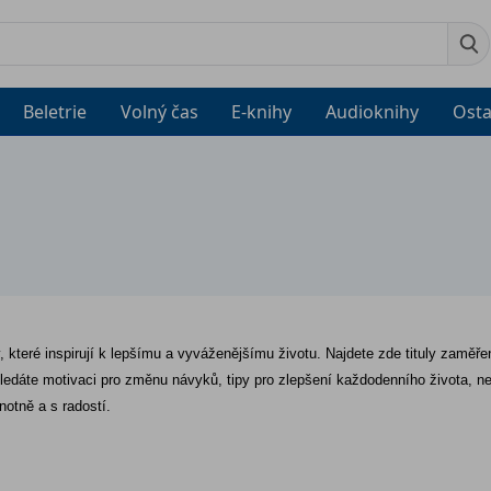
Beletrie
Volný čas
E-knihy
Audioknihy
Osta
hy, které inspirují k lepšímu a vyváženějšímu životu. Najdete zde tituly zaměře
ledáte motivaci pro změnu návyků, tipy pro zlepšení každodenního života, neb
notně a s radostí.