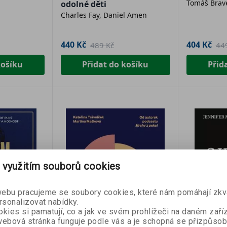
Tomáš Bra
odolné děti
Charles Fay, Daniel Amen
440 Kč
404 Kč
489 Kč
44
košíku
Přidat do košíku
Přid
 využitím souborů cookies
bu pracujeme se soubory cookies, které nám pomáhají zkva
rsonalizovat nabídky.
kies si pamatují, co a jak ve svém prohlížeči na daném zaříz
ebová stránka funguje podle vás a je schopná se přizpůsob