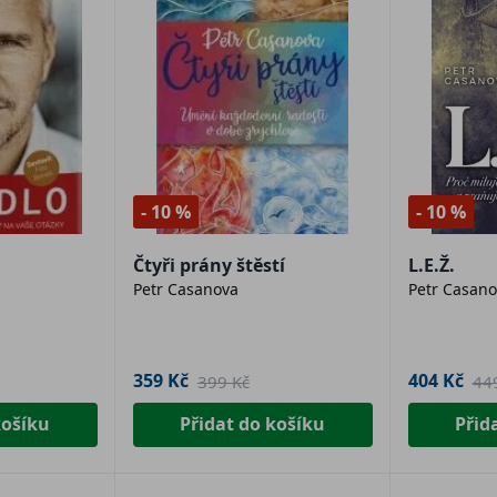
- 10 %
- 10 %
Čtyři prány štěstí
L.E.Ž.
Petr Casanova
Petr Casano
359 Kč
404 Kč
399 Kč
44
košíku
Přidat do košíku
Přid