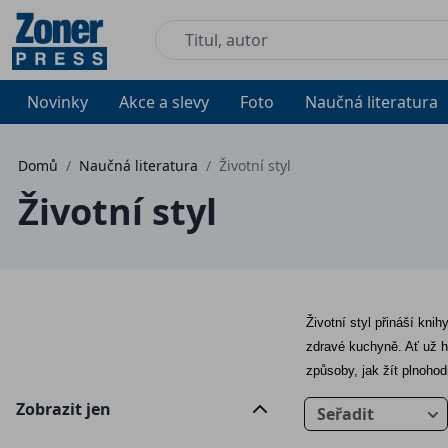
Novinky
Akce a slevy
Foto
Naučná literatura
Domů
/
Naučná literatura
/
Životní styl
Životní styl
Životní styl přináší kni
zdravé kuchyně. Ať už h
způsoby, jak žít plnohod
Zobrazit jen
Seřadit