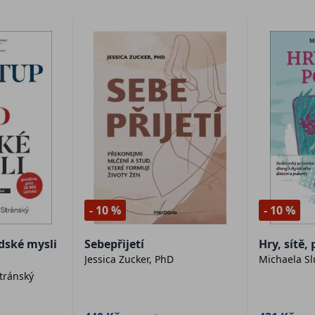
- 10 %
- 10 %
idské mysli
Sebepřijetí
Hry, sítě,
Jessica Zucker, PhD
Michaela Sl
tránský