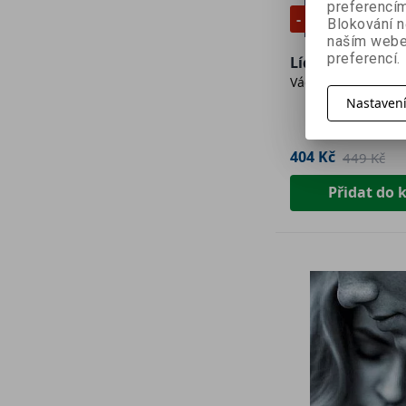
preferencím
- 10 %
Blokování n
naším webe
preferencí.
Lídrem svého ži
Václav Tomanec
Nastaven
404 Kč
449 Kč
Přidat do 