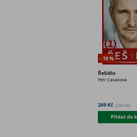
- 10 %
Řešidlo
Petr Casanova
269 Kč
299 Kč
Přidat do 