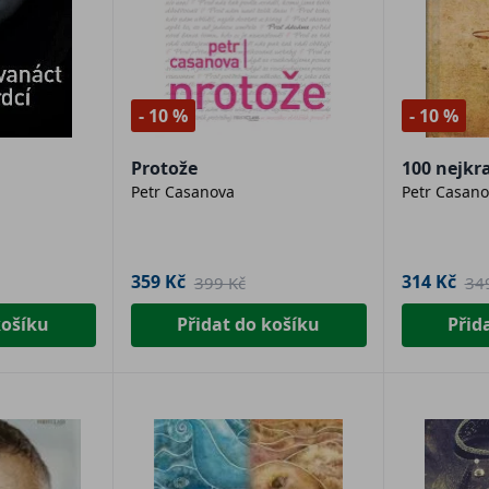
- 10 %
- 10 %
Protože
100 nejkra
Petr Casanova
Petr Casano
359 Kč
314 Kč
399 Kč
34
košíku
Přidat do košíku
Přid