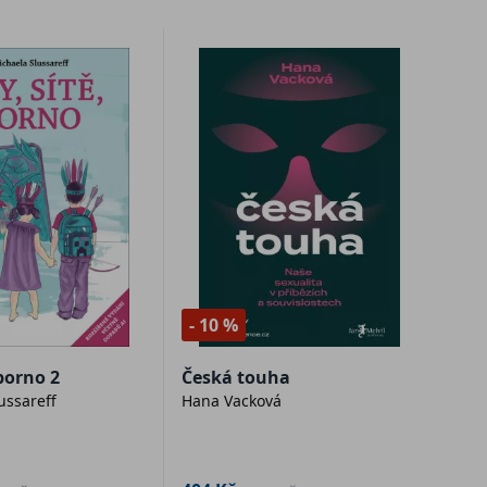
- 10 %
 porno 2
Česká touha
ussareff
Hana Vacková