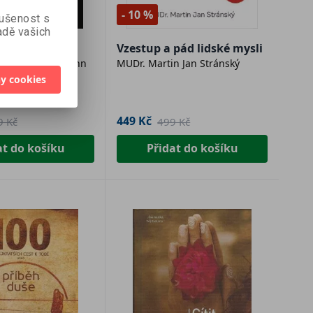
- 10 %
kušenost s
dě vašich
nály těla
Vzestup a pád lidské mysli
n a Jennifer Mann
MUDr. Martin Jan Stránský
y cookies
449 Kč
9 Kč
499 Kč
at do košíku
Přidat do košíku