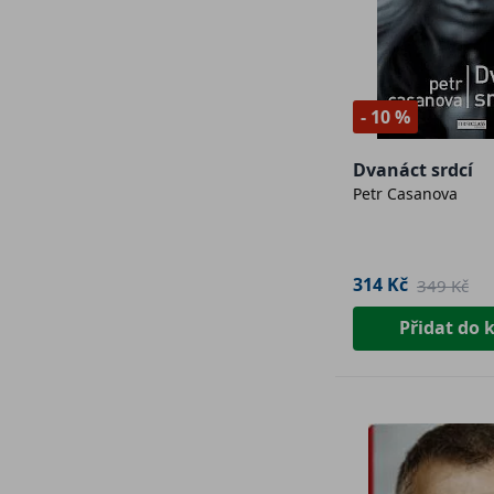
- 10 %
Dvanáct srdcí
Petr Casanova
314 Kč
349 Kč
Přidat do 