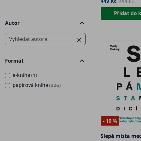
449 Kč
499 Kč
Přidat do 
Autor
Formát
e-kniha
(1)
papírová kniha
(226)
- 10 %
Slepá místa med