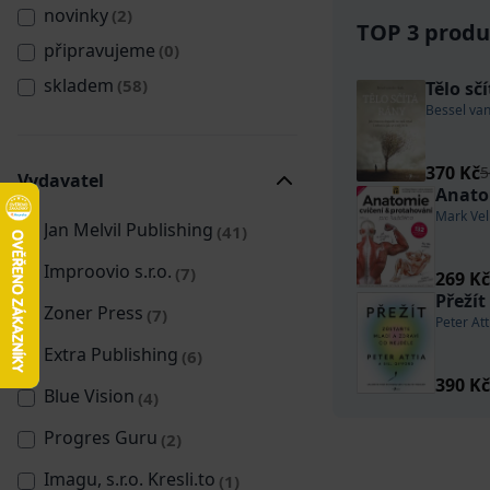
novinky
(2)
TOP 3 produk
připravujeme
(0)
skladem
(58)
Tělo sč
Bessel van
370 Kč
5
Vydavatel
Anato
Mark Vel
Jan Melvil Publishing
(41)
Improovio s.r.o.
(7)
269 K
Přežít
Zoner Press
(7)
Peter Att
Extra Publishing
(6)
390 K
Blue Vision
(4)
Progres Guru
(2)
Imagu, s.r.o. Kresli.to
(1)