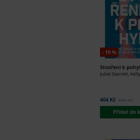
- 10 %
Stvořeni k poh
Juliet Starrett, Kell
404 Kč
449 Kč
Přidat do 