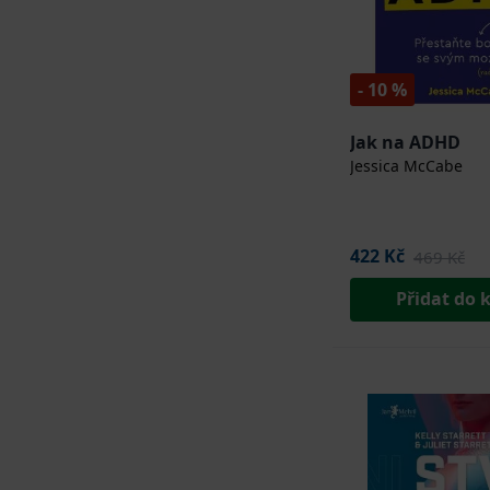
- 10 %
Jak na ADHD
Jessica McCabe
422 Kč
469 Kč
Přidat do 