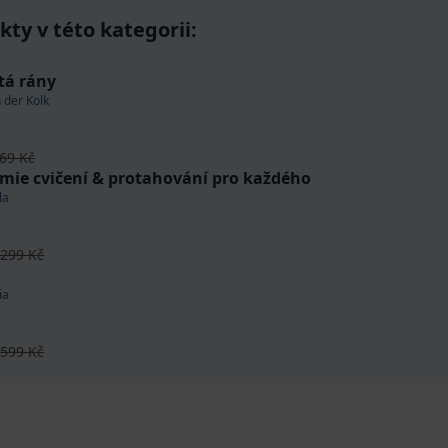
ty v této kategorii:
ítá rány
 der Kolk
69 Kč
mie cvičení & protahování pro každého
la
č
299 Kč
ia
č
599 Kč