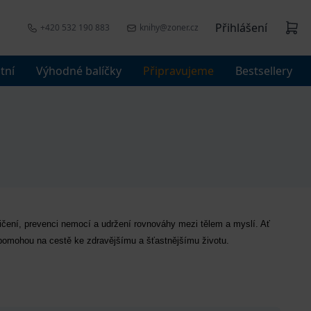
Přihlášení
+420 532 190 883
knihy@zoner.cz
tní
Výhodné balíčky
Připravujeme
Bestsellery
ičení, prevenci nemocí a udržení rovnováhy mezi tělem a myslí. Ať 
m pomohou na cestě ke zdravějšímu a šťastnějšímu životu.