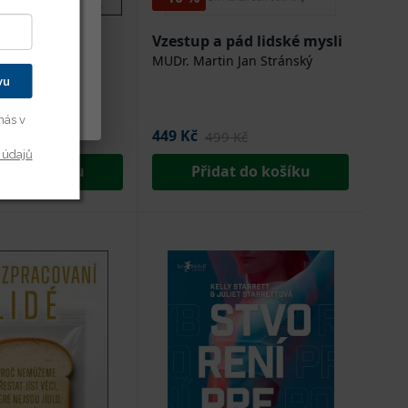
kušenost s
každého
Vzestup a pád lidské mysli
dě vašich
 Eastley, Hanna-
MUDr. Martin Jan Stránský
 Ali Roff
vu
y cookies
nás v
449 Kč
9 Kč
499 Kč
 údajů
at do košíku
Přidat do košíku