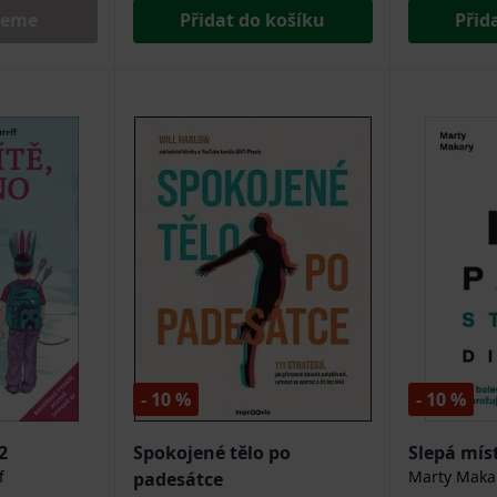
jeme
Přidat do košíku
Přid
- 10 %
- 10 %
2
Spokojené tělo po
Slepá mís
f
Marty Maka
padesátce