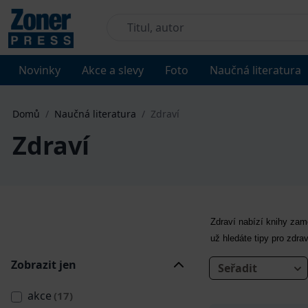
Novinky
Akce a slevy
Foto
Naučná literatura
Domů
/
Naučná literatura
/
Zdraví
Zdraví
Zdraví nabízí knihy zam
už hledáte tipy pro zdra
Zobrazit jen
Seřadit
akce
(17)