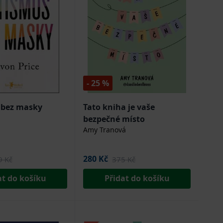
- 25 %
 bez masky
Tato kniha je vaše
bezpečné místo
Amy Tranová
280 Kč
9 Kč
375 Kč
at do košíku
Přidat do košíku