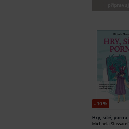
připravu
- 10 %
Hry, sítě, porno 
Michaela Slussaref