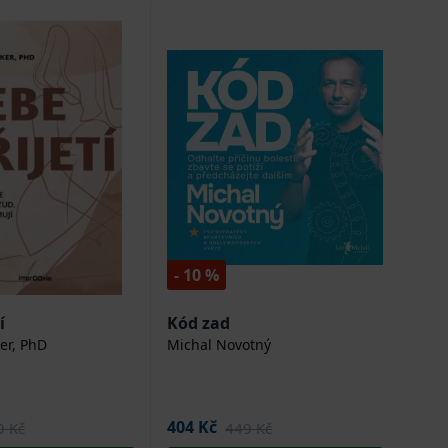
- 10 %
í
Kód zad
er, PhD
Michal Novotný
404 Kč
9 Kč
449 Kč