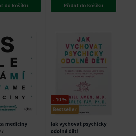
at do košíku
Přidat do košíku
- 10 %
Bestseller
ta medicíny
Jak vychovat psychicky
ry
odolné děti