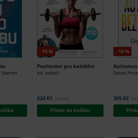
- 10 %
- 10 %
ybu
Posilování pro každého
Autismus
y Starrett
kol. autorů
Devon Price
224 Kč
395 Kč
249 Kč
43
košíku
Přidat do košíku
Přid