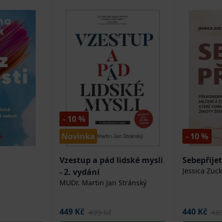
- 10 %
Novinka
- 10 %
Vzestup a pád lidské mysli
Sebepřijet
Jessica Zuck
- 2. vydání
MUDr. Martin Jan Stránský
449 Kč
440 Kč
499 Kč
48