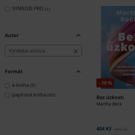
SYMEDIS PRO
(1)
Autor
Formát
- 10 %
e-kniha
(0)
papírová kniha
(69)
Bez úzkosti
Martha Beck
404 Kč
449 Kč