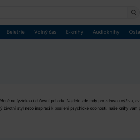
Beletrie
Volný čas
E-knihy
Audioknihy
Osta
ěřené na fyzickou i duševní pohodu. Najdete zde rady pro zdravou výživu, cv
vý životní styl nebo inspiraci k posílení psychické odolnosti, naše knihy vá