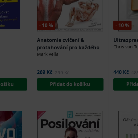
- 10 %
- 10 %
Anatomie cvičení &
Ultrazpra
Chris van T
protahování pro každého
Mark Vella
269 Kč
440 Kč
299 Kč
48
košíku
Přidat do košíku
Přid