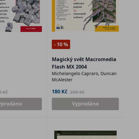
- 10 %
Magický svět Macromedia
Flash MX 2004
Michelangelo Capraro, Duncan
McAlester
180 Kč
0 Kč
200 Kč
yprodáno
Vyprodáno