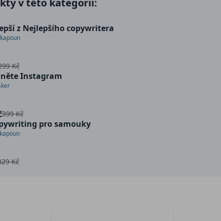
ty v této kategorii:
lepší z Nejlepšího copywritera
nkapoun
299 Kč
něte Instagram
sker
č
399 Kč
pywriting pro samouky
nkapoun
329 Kč