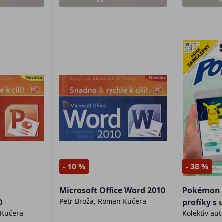
- 10 %
- 38 %
Microsoft Office Word 2010
Pokémon G
Petr Broža, Roman Kučera
0
profíky s
 Kučera
Kolektiv au
návodem!