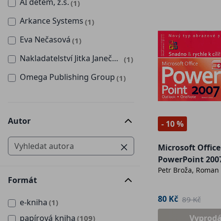
AI dětem, z.s.
(1)
Arkance Systems
(1)
Eva Nečasová
(1)
Nakladatelství Jitka Janečková - SuperApple
(1)
Omega Publishing Group
(1)
Autor
- 10 %
Microsoft Office
PowerPoint 200
Petr Broža, Roman
Formát
80 Kč
89 Kč
e-kniha
(1)
papírová kniha
Vyprod
(109)