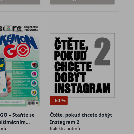
- 60 %
O – Staňte se
Čtěte, pokud chcete dobýt
 ultimátním
Instagram 2
torů
Kolektiv autorů