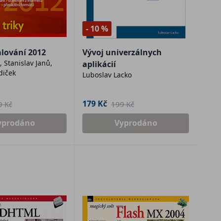
- 10 %
alování 2012
Vývoj univerzálnych
 Stanislav Janů,
aplikácií
diček
Luboslav Lacko
179 Kč
9 Kč
199 Kč
yprodáno
Vyprodáno