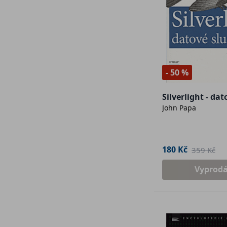
- 50 %
Silverlight - da
John Papa
180 Kč
359 Kč
Vyprod