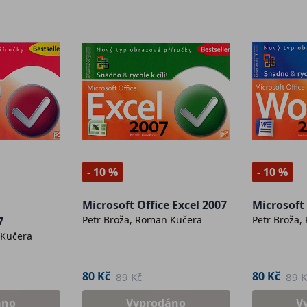
- 10 %
- 10 %
Microsoft Office Excel 2007
Microsoft
Petr Broža, Roman Kučera
Petr Broža,
7
 Kučera
80 Kč
80 Kč
89 Kč
89 K
áno
Vyprodáno
V