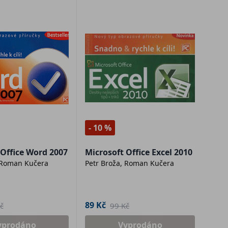
- 10 %
 Office Word 2007
Microsoft Office Excel 2010
 Roman Kučera
Petr Broža, Roman Kučera
89 Kč
č
99 Kč
yprodáno
Vyprodáno