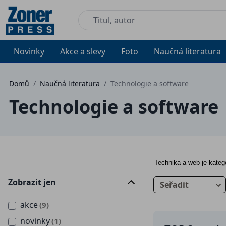
Novinky
Akce a slevy
Foto
Naučná literatura
Domů
/
Naučná literatura
/
Technologie a software
Technologie a software
Technika a web je katego
Zobrazit jen
Seřadit
akce
(9)
novinky
(1)