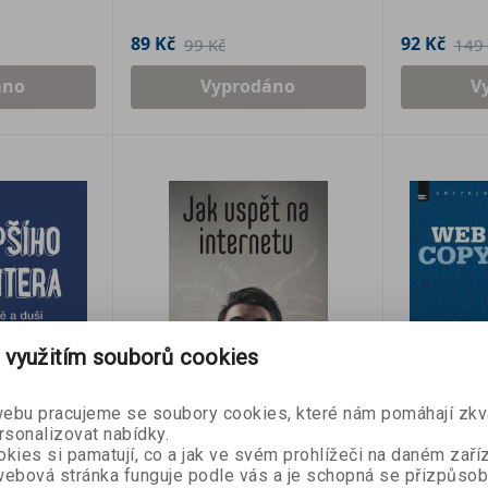
89 Kč
92 Kč
99 Kč
149 
áno
Vyprodáno
V
 využitím souborů cookies
bu pracujeme se soubory cookies, které nám pomáhají zkva
rsonalizovat nabídky.
kies si pamatují, co a jak ve svém prohlížeči na daném zaříz
- 35 %
- 60 %
ebová stránka funguje podle vás a je schopná se přizpůsob