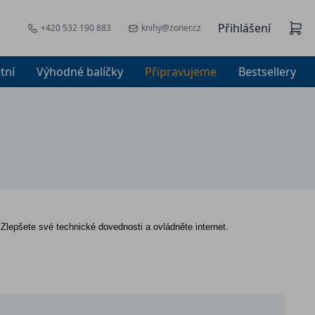
Přihlášení
+420 532 190 883
knihy@zoner.cz
tní
Výhodné balíčky
Připravujeme
Bestsellery
. Zlepšete své technické dovednosti a ovládněte internet.