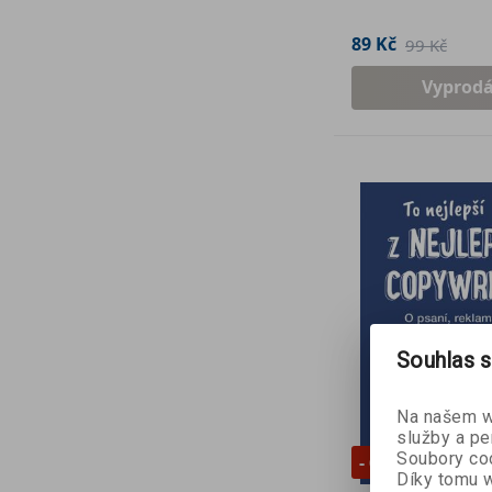
89 Kč
99 Kč
Vyprod
Souhlas s
Na našem we
služby a pe
Soubory coo
- 60 %
Díky tomu w