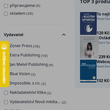
TOP 3 produk
připravujeme
(0)
skladem
(28)
To nej
Pavel Še
120 Kč
Vydavatel
Ovlád
Sara Ta
Zoner Press
(78)
Extra Publishing
(10)
239 K
Webco
Jan Melvil Publishing
(9)
Pavel Še
Blue Vision
(2)
132 Kč
Impossible, s.r.o.
(2)
Nakladatelství Klika
(2)
Vydavatelství Nová média, s. r. o.
(2)