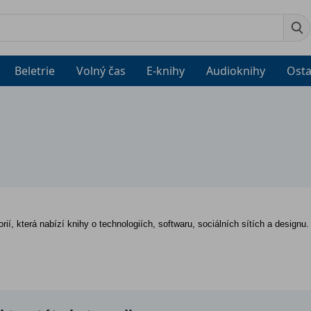
Beletrie
Volný čas
E-knihy
Audioknihy
Osta
rií, která nabízí knihy o technologiích, softwaru, sociálních sítích a designu