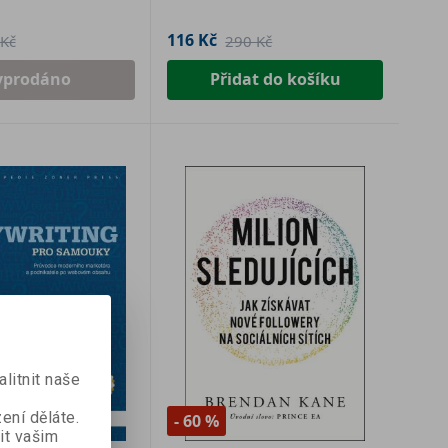
116 Kč
Kč
290 Kč
yprodáno
Přidat do košíku
litnit naše
ení děláte.
- 60 %
it vašim