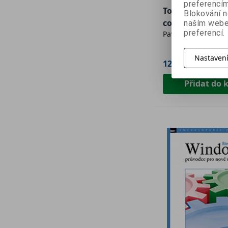
preferencím
To nejlepší z Ne
Blokování n
copywritera
naším webe
preferencí.
Pavel Šenkapoun
Nastaven
120 Kč
299 Kč
Přidat do 