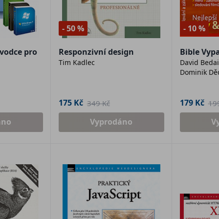
- 50 %
- 10 %
vodce pro
Responzivní design
Bible Vyp
Tim Kadlec
David Bedai,
Dominik Dě
175 Kč
179 Kč
349 Kč
19
áno
Vyprodáno
V