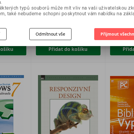
.
jlepšího
Jak uspět na internetu
Webcopywr
ěkterých typů souborů může mít vliv na vaši uživatelskou z
Michal Prokop, Jiří Adamec
samouky
m, také nebudeme schopni poskytnout vám nabídku na zákla
Pavel Šenk
í
Odmítnout vše
Přijmout všechn
123 Kč
132 Kč
189 Kč
32
košíku
Přidat do košíku
Přid