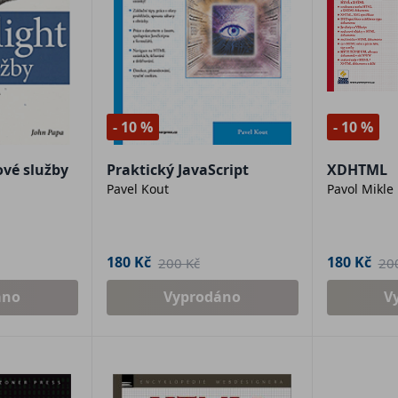
- 10 %
- 10 %
tové služby
Praktický JavaScript
XDHTML
Pavel Kout
Pavol Mikle
180 Kč
180 Kč
200 Kč
20
áno
Vyprodáno
V