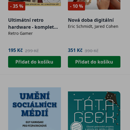
- 35 %
- 10 %
Ultimátní retro
Nová doba digitální
Eric Schmidt, Jared Cohen
hardware - kompletní
Retro Gamer
průvodce
195 Kč
351 Kč
299 Kč
390 Kč
Přidat do košíku
Přidat do košíku