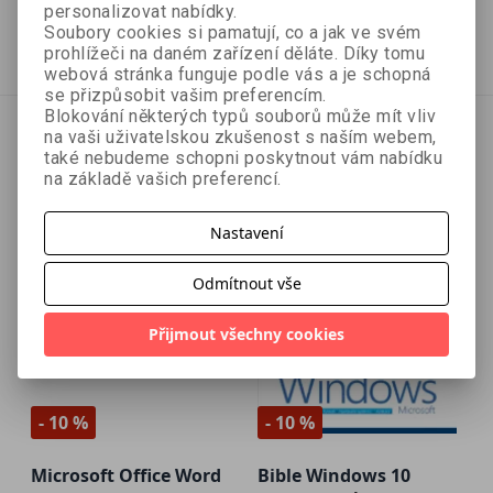
89 Kč
80 Kč
99 Kč
89 Kč
personalizovat nabídky.
Soubory cookies si pamatují, co a jak ve svém
Vyprodáno
Vyprodáno
prohlížeči na daném zařízení děláte. Díky tomu
webová stránka funguje podle vás a je schopná
se přizpůsobit vašim preferencím.
Blokování některých typů souborů může mít vliv
na vaši uživatelskou zkušenost s naším webem,
také nebudeme schopni poskytnout vám nabídku
na základě vašich preferencí.
Nastavení
Odmítnout vše
Přijmout všechny cookies
- 10 %
- 10 %
Microsoft Office Word
Bible Windows 10