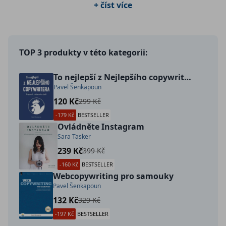
+ číst více
TOP 3 produkty v této kategorii:
To nejlepší z Nejlepšího copywritera
Pavel Šenkapoun
120 Kč
299 Kč
-179 Kč
BESTSELLER
Ovládněte Instagram
Sara Tasker
239 Kč
399 Kč
-160 Kč
BESTSELLER
Webcopywriting pro samouky
Pavel Šenkapoun
132 Kč
329 Kč
-197 Kč
BESTSELLER