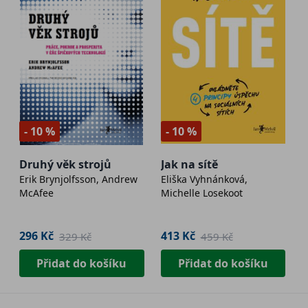
- 10 %
- 10 %
Druhý věk strojů
Jak na sítě
Erik Brynjolfsson, Andrew
Eliška Vyhnánková,
McAfee
Michelle Losekoot
296 Kč
413 Kč
329 Kč
459 Kč
Přidat do košíku
Přidat do košíku