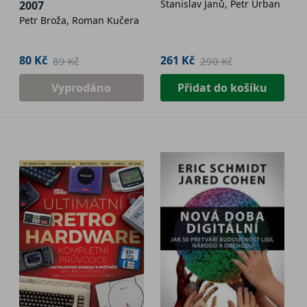
Stanislav Janů, Petr Urban
2007
Petr Broža, Roman Kučera
80 Kč
261 Kč
89 Kč
290 Kč
Vyprodáno
Přidat do košíku