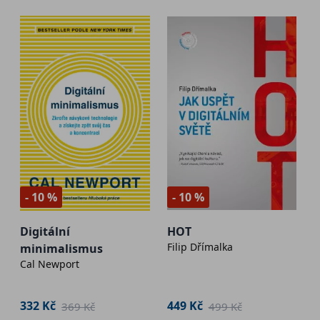
- 10 %
- 10 %
Digitální
HOT
Filip Dřímalka
minimalismus
Cal Newport
332 Kč
449 Kč
369 Kč
499 Kč