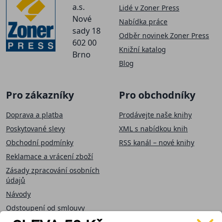
a.s.
Lidé v Zoner Press
Nové
Nabídka práce
sady 18
Odběr novinek Zoner Press
602 00
Knižní katalog
Brno
Blog
Pro zákazníky
Pro obchodníky
Doprava a platba
Prodávejte naše knihy
Poskytované slevy
XML s nabídkou knih
Obchodní podmínky
RSS kanál – nové knihy
Reklamace a vrácení zboží
Zásady zpracování osobních
údajů
Návody
Odstoupení od smlouvy