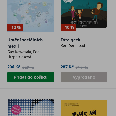
- 10 %
- 10 %
Umění sociálních
Táta geek
Ken Denmead
médií
Guy Kawasaki, Peg
Fitzpatricková
206 Kč
287 Kč
229 Kč
319 Kč
Přidat do košíku
Vyprodáno