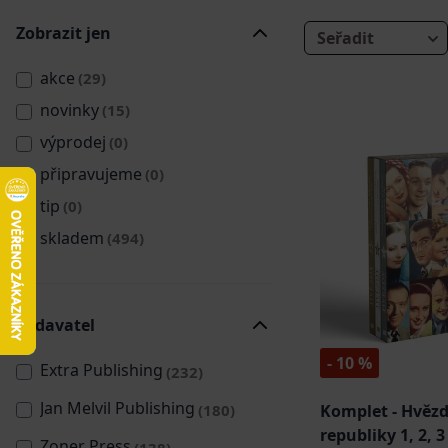
Zobrazit jen
Seřadit
akce
(29)
novinky
(15)
výprodej
(0)
připravujeme
(0)
tip
(0)
skladem
(494)
Vydavatel
- 10 %
Extra Publishing
(232)
Jan Melvil Publishing
(180)
Komplet - Hvězd
republiky 1, 2, 3
Zoner Press
(138)