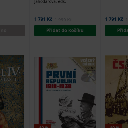
Jahodářová, eds.
1 791 Kč
1 791 Kč
1 990 Kč
1
áno
Přidat do košíku
Přid