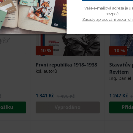
í
Odmítnout vše
Přijmout všechn
Vaše e-mailová adresa je u 
bezpečí.
Zásady zpracování osobních
- 10 %
- 10 %
První republika 1918–1938
Stavařův 
kol. autorů
Revitem
Ing. Daniel 
1 341 Kč
1 247 Kč
č
1 490 Kč
1
košíku
Vyprodáno
Přid