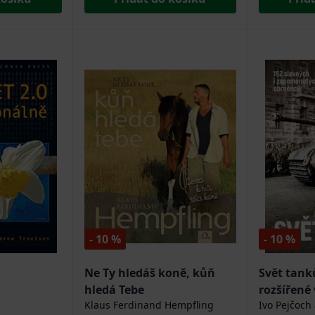
- 10 %
- 10 %
Ne Ty hledáš koně, kůň
Svět tank
hledá Tebe
rozšířené
Klaus Ferdinand Hempfling
Ivo Pejčoch 
(Encyklop