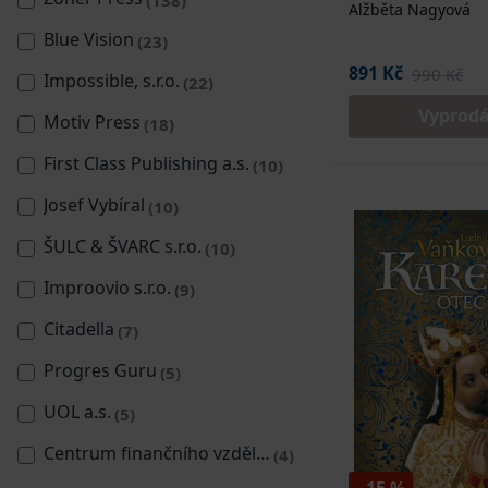
Alžběta Nagyová
Blue Vision
(23)
891 Kč
990 Kč
Impossible, s.r.o.
(22)
Vyprod
Motiv Press
(18)
First Class Publishing a.s.
(10)
Josef Vybíral
(10)
ŠULC & ŠVARC s.r.o.
(10)
Improovio s.r.o.
(9)
Citadella
(7)
Progres Guru
(5)
UOL a.s.
(5)
Centrum finančního vzdělávání
(4)