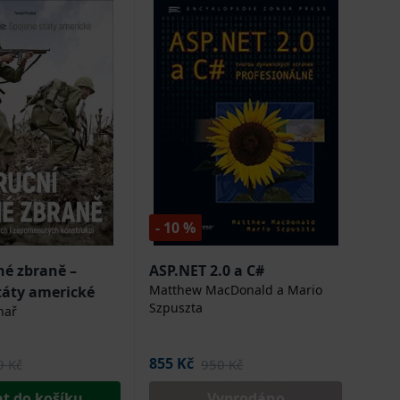
- 10 %
né zbraně –
ASP.NET 2.0 a C#
Matthew MacDonald a Mario
táty americké
Szpuszta
hař
855 Kč
9 Kč
950 Kč
at do košíku
Vyprodáno