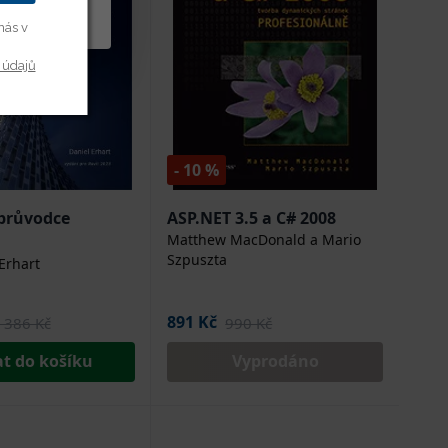
y cookies
nás v
 údajů
- 10 %
průvodce
ASP.NET 3.5 a C# 2008
Matthew MacDonald a Mario
Szpuszta
Erhart
891 Kč
 386 Kč
990 Kč
at do košíku
Vyprodáno