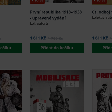
- 10 %
- 10 %
První republika 1918–1938
Čs. odboj
kolektiv aut
- upravené vydání
kol. autorů
1 611 Kč
1 611 Kč
č
1 790 Kč
1
košíku
Přidat do košíku
Přid