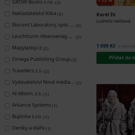
- 15 %
GROW Books s.r.o.
(3)
Nakladatelství Klika
(3)
Karel IV.
Ludmila Vaňková
Biocont Laboratory, spol. s r.o.
(2)
Leuchtturm Albenverlag GMBH and Co. KG
(2)
1 699 Kč
1 999 K
Mapylasky.cz
(2)
Přidat do 
Omega Publishing Group
(2)
Travellers z.s.
(2)
Vydavatelství Nová média, s. r. o.
(2)
AI dětem, z.s.
(1)
Arkance Systems
(1)
Bujónka s.r.o.
(1)
Deníky a diáře
(1)