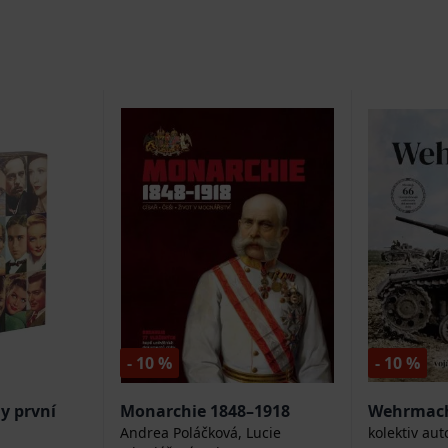
- 10 %
- 10 %
y první
Monarchie 1848–1918
Wehrmach
Andrea Poláčková, Lucie
kolektiv aut