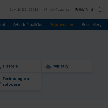
Přihlášení
+420 532 190 883
knihy@zoner.cz
tní
Výhodné balíčky
Připravujeme
Bestsellery
Historie
Military
Technologie a
software