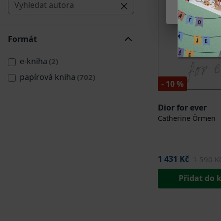
Nastaven
Formát
e-kniha
(2)
papírová kniha
(702)
- 10 %
Dior for ever
Catherine Örmen
1 431 Kč
1 590 K
Přidat do 