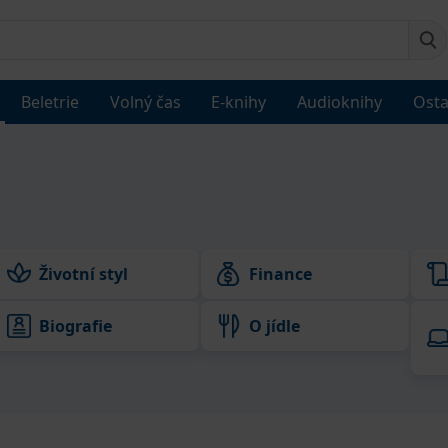
Beletrie
Volný čas
E-knihy
Audioknihy
Osta
Životní styl
Finance
Biografie
O jídle