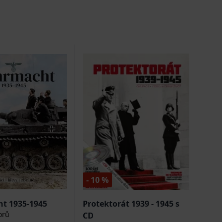
- 10 %
t 1935-1945
Protektorát 1939 - 1945 s
orů
CD