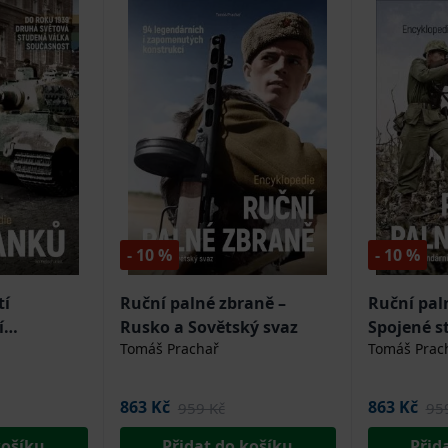
- 10 %
- 10 %
tí
Ruční palné zbraně –
Ruční pal
í
Rusko a Sovětský svaz
Spojené s
Tomáš Prachař
Tomáš Prac
863 Kč
863 Kč
959 Kč
95
košíku
Přidat do košíku
Přid