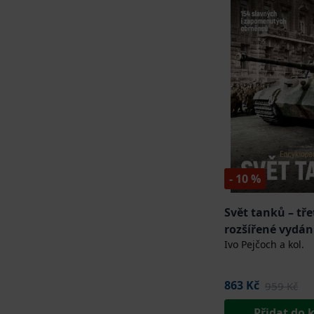
- 10 %
Svět tanků – tře
rozšířené vydán
Ivo Pejčoch a kol.
(Encyklopedie)
863 Kč
959 Kč
Přidat do 