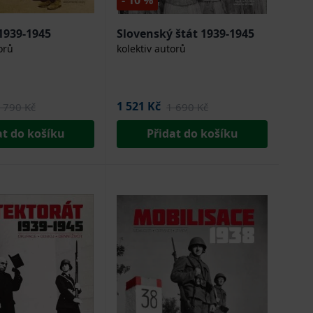
- 10 %
 1939-1945
Slovenský štát 1939-1945
orů
kolektiv autorů
1 521 Kč
 790 Kč
1 690 Kč
at do košíku
Přidat do košíku