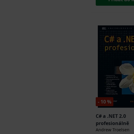
- 10 %
C# a .NET 2.0
profesionálně
Andrew Troelsen