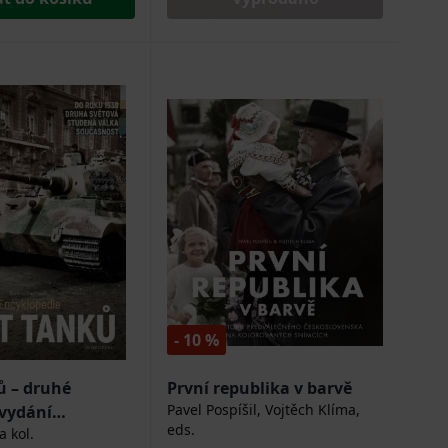
- 10 %
ů – druhé
První republika v barvě
Pavel Pospíšil, Vojtěch Klíma,
 vydání
eds.
a kol.
edie)