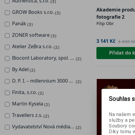
Authentica, s.r.o.
(3)
Akademie prod
GROW Books s.r.o.
(3)
fotografie 2
Panák
Filip Obr
(3)
ZONER software
(3)
3 141 Kč
3 490 K
Atelier ZeBra s.r.o.
(2)
Přidat do 
Biocont Laboratory, spol. s r.o.
(2)
By Adel
(2)
D. P. I. – millennium 3000 – services, s.r.o.
(2)
Finita, s.r.o.
(2)
Souhlas s
Martin Kysela
(2)
Na našem we
Travellers z.s.
(2)
služby a pe
Soubory coo
Vydavatelství Nová média, s. r. o.
(2)
Díky tomu w