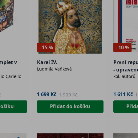
- 15 %
- 10 %
mplet v
Karel IV.
První rep
Ludmila Vaňková
- upraven
io Cariello
kol. autorů
1 699 Kč
1 611 Kč
č
1 999 Kč
1
košíku
Přidat do košíku
Přid