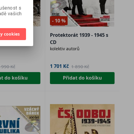
kušenost s
dě vašich
- 10 %
vu
y cookies
t 1935-1945
Protektorát 1939 - 1945 s
nás v
orů
CD
kolektiv autorů
 údajů
1 701 Kč
 990 Kč
1 890 Kč
at do košíku
Přidat do košíku