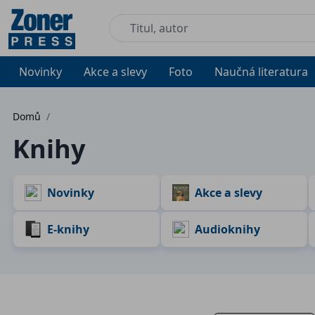
Novinky
Akce a slevy
Foto
Naučná literatura
Domů
/
Knihy
Novinky
Akce a slevy
E-knihy
Audioknihy