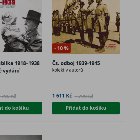
- 10 %
ublika 1918–1938
Čs. odboj 1939-1945
kolektiv autorů
é vydání
1 611 Kč
 790 Kč
1 790 Kč
at do košíku
Přidat do košíku