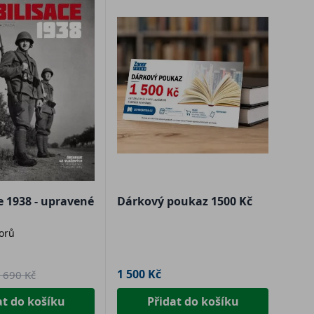
e 1938 - upravené
Dárkový poukaz 1500 Kč
torů
1 500 Kč
 690 Kč
at do košíku
Přidat do košíku