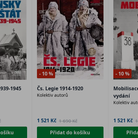
- 10 %
- 10 %
1939-1945
Čs. Legie 1914-1920
Mobilisac
Kolektiv autorů
vydání
Kolektiv au
1 521 Kč
1 521 Kč
č
1 690 Kč
1
košíku
Přidat do košíku
Přid