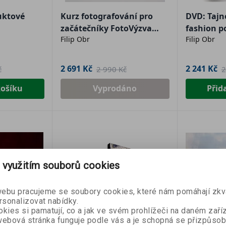
uktové
Kurz fotografování pro
DVD: Tajn
začátečníky FotoVýzva
fashion p
Filip Obr
Filip Obr
(USB flashdisk)
2 691 Kč
2 241 Kč
č
2 990 Kč
2
košíku
Vyprodáno
Přid
SLEVA 50 
 využitím souborů cookies
Přihlaste se k naše
bu pracujeme se soubory cookies, které nám pomáhají zkva
newsletteru a
sleva
rsonalizovat nabídky.
první nákup
je Vaš
kies si pamatují, co a jak ve svém prohlížeči na daném zaříz
ebová stránka funguje podle vás a je schopná se přizpůsob