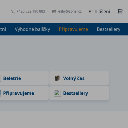
Přihlášení
+420 532 190 883
knihy@zoner.cz
tní
Výhodné balíčky
Připravujeme
Bestsellery
Beletrie
Volný čas
Připravujeme
Bestsellery