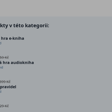
ty v této kategorii:
 hra e-kniha
d
59 Kč
á hra audiokniha
id
399 Kč
pravidel
d
29 Kč