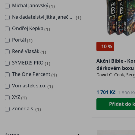
Michal Janovský
(1)
Nakladatelství Jitka Janečková - SuperApple
(1)
Ondřej Kepka
(1)
Portál
(1)
- 10 %
René Vlasák
(1)
Akční Bible - Ko
SYMEDIS PRO
(1)
dárkovém boxu
The One Percent
(1)
David C. Cook, Serg
Vomastek s.r.o.
(1)
1 701 Kč
1 890 K
XYZ
(1)
Přidat do 
Zoner a.s.
(1)