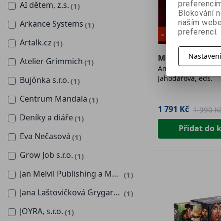
preferencím
AI dětem, z.s.
(1)
Blokování n
naším webe
Arkance Systems
(1)
preferencí.
- 10 %
Artalk.cz
(1)
Nastaven
Monarchie 1848
Atelier Grimmich
(1)
Andrea Poláčková, 
Jahodářová, eds.
Bujónka s.r.o.
(1)
Centrum Mandala
(1)
1 791 Kč
1 990 K
Deníky a diáře
(1)
Přidat do 
Eva Nečasová
(1)
Grow Job s.r.o.
(1)
Jan Melvil Publishing a Mapylasky.cz
(1)
Jana Laštovičková Grygarová
(1)
JOYRA, s.r.o.
(1)