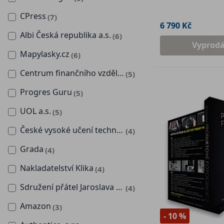
CPress
(7)
6 790 Kč
Albi Česká republika a.s.
(6)
Vyprod
Mapylasky.cz
(6)
Centrum finančního vzdělávání
(5)
Progres Guru
(5)
UOL a.s.
(5)
České vysoké učení technické v Praze
(4)
Grada
(4)
Nakladatelství Klika
(4)
Sdružení přátel Jaroslava Foglara, z.s.
(4)
Amazon
(3)
- 10 %