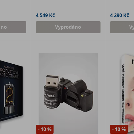
4 549 Kč
4 290 Kč
áno
Vyprodáno
V
- 10 %
- 10 %