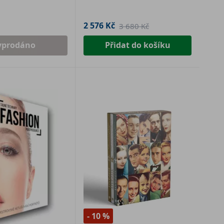
2 576 Kč
3 680 Kč
yprodáno
Přidat do košíku
- 10 %