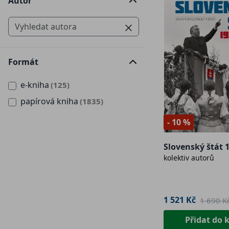
Autor
Formát
e-kniha
(125)
papírová kniha
(1835)
- 10 %
Slovenský štát 
kolektiv autorů
1 521 Kč
1 690 K
Přidat do 