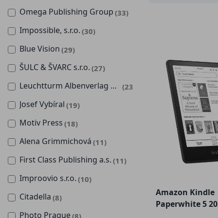
Omega Publishing Group
(33)
Impossible, s.r.o.
(30)
Blue Vision
(29)
ŠULC & ŠVARC s.r.o.
(27)
Leuchtturm Albenverlag GMBH and Co. KG
(23)
Josef Vybíral
(19)
Motiv Press
(18)
Alena Grimmichová
(11)
First Class Publishing a.s.
(11)
Improovio s.r.o.
(10)
Amazon Kindle
Citadella
(8)
Paperwhite 5 2
Photo Prague
(8)