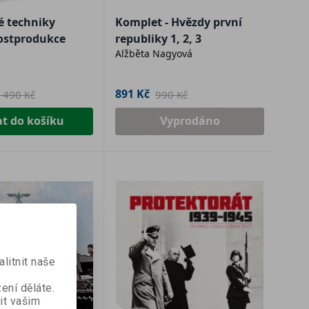
é techniky
Komplet - Hvězdy první
ostprodukce
republiky 1, 2, 3
Alžběta Nagyová
891 Kč
 490 Kč
990 Kč
at do košíku
Vyprodáno
Kč
mu
litnit naše
 na
e.
ení děláte.
it vašim