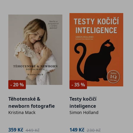
- 20 %
- 35 %
Těhotenské &
Testy kočičí
newborn fotografie
inteligence
Kristina Mack
Simon Holland
359 Kč
149 Kč
449 Kč
230 Kč