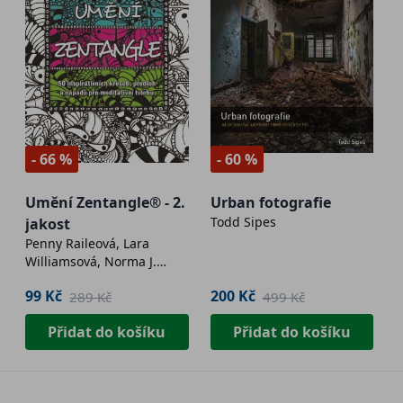
- 66 %
- 60 %
Umění Zentangle® - 2.
Urban fotografie
Todd Sipes
jakost
Penny Raileová, Lara
Williamsová, Norma J.
Burnellová, Margaret
99 Kč
200 Kč
289 Kč
499 Kč
Bremnerová
Přidat do košíku
Přidat do košíku