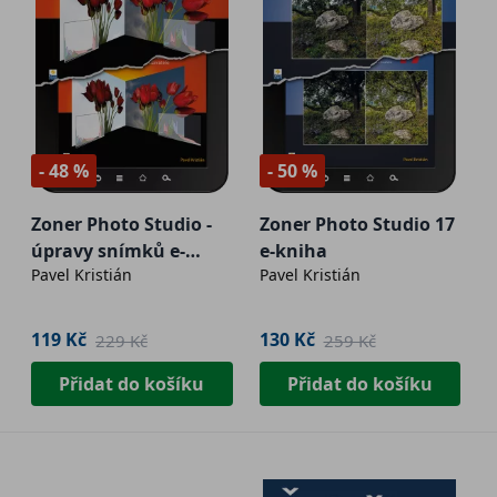
- 48 %
- 50 %
Zoner Photo Studio -
Zoner Photo Studio 17
úpravy snímků e-
e-kniha
Pavel Kristián
Pavel Kristián
kniha
119 Kč
130 Kč
229 Kč
259 Kč
Přidat do košíku
Přidat do košíku