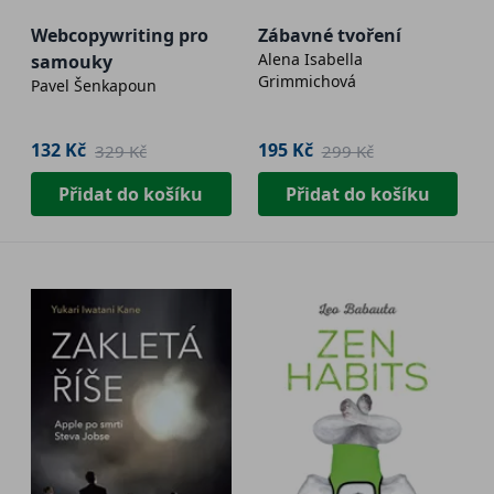
Webcopywriting pro
Zábavné tvoření
Alena Isabella
samouky
Grimmichová
Pavel Šenkapoun
132 Kč
195 Kč
329 Kč
299 Kč
Přidat do košíku
Přidat do košíku