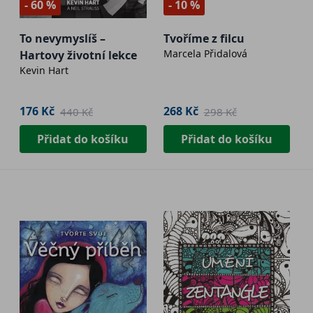
- 60 %
- 10 %
To nevymyslíš –
Tvoříme z filcu
Marcela Přidalová
Hartovy životní lekce
Kevin Hart
176 Kč
268 Kč
440 Kč
298 Kč
Přidat do košíku
Přidat do košíku