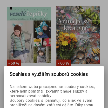
- 60 %
- 60 %
Souhlas s využitím souborů cookies
Veselé čepičky
Vnímejte svět
Lynne Rowe
kreativně
Philippa Stanton
Na našem webu pracujeme se soubory cookies,
které nám pomáhají zkvalitnit naše služby a
personalizovat nabídky.
100 Kč
132 Kč
249 Kč
329 Kč
Soubory cookies si pamatují, co a jak ve svém
prohlížeči na daném zařízení děláte. Díky tomu