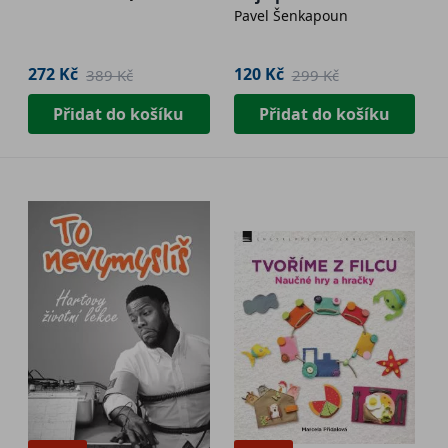
Pavel Šenkapoun
copywritera
272 Kč
120 Kč
389 Kč
299 Kč
Přidat do košíku
Přidat do košíku