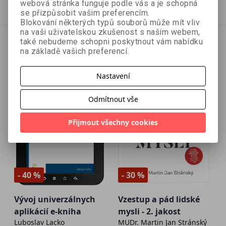
Přidat do košíku
Přidat do košíku
webová stránka funguje podle vás a je schopná
se přizpůsobit vašim preferencím.
Blokování některých typů souborů může mít vliv
na vaši uživatelskou zkušenost s naším webem,
také nebudeme schopni poskytnout vám nabídku
na základě vašich preferencí.
Nastavení
Odmítnout vše
Přijmout všechny cookies
- 40 %
- 30 %
Vývoj univerzálnych
Vzestup a pád lidské
aplikácií e-kniha
mysli - 2. jakost
Luboslav Lacko
MUDr. Martin Jan Stránský