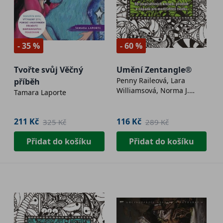
- 35 %
- 60 %
Tvořte svůj Věčný
Umění Zentangle®
Penny Raileová, Lara
příběh
Williamsová, Norma J.
Tamara Laporte
Burnellová, Margaret
Bremnerová
211 Kč
116 Kč
325 Kč
289 Kč
Přidat do košíku
Přidat do košíku