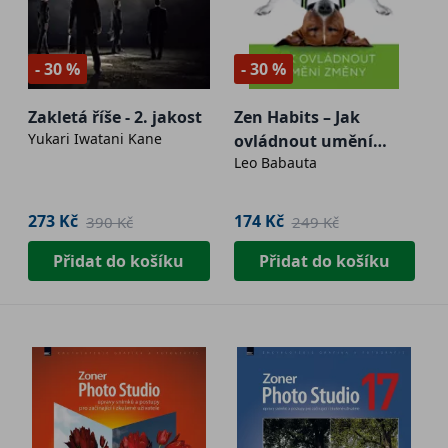
- 30 %
- 30 %
Zakletá říše - 2. jakost
Zen Habits – Jak
Yukari Iwatani Kane
ovládnout umění
Leo Babauta
změny - 2. jakost
273 Kč
174 Kč
390 Kč
249 Kč
Přidat do košíku
Přidat do košíku