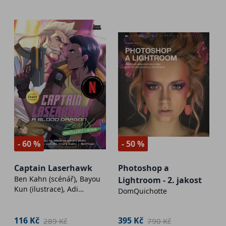
- 60 %
- 50 %
Captain Laserhawk
Photoshop a
Ben Kahn (scénář), Bayou
Lightroom - 2. jakost
Kun (ilustrace), Adi
DomQuichotte
Shankar (supervize)
116 Kč
395 Kč
289 Kč
790 Kč