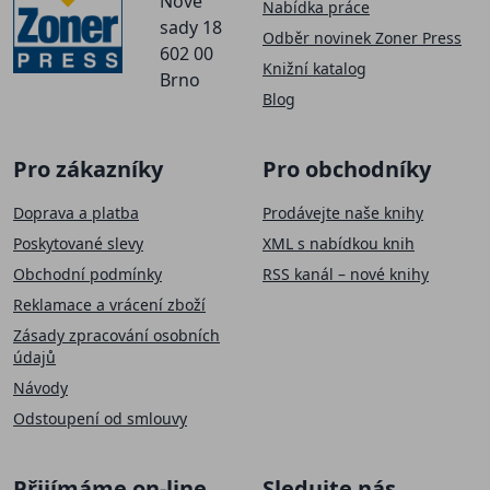
Nové
Nabídka práce
sady 18
Odběr novinek Zoner Press
602 00
Knižní katalog
Brno
Blog
Pro zákazníky
Pro obchodníky
Doprava a platba
Prodávejte naše knihy
Poskytované slevy
XML s nabídkou knih
Obchodní podmínky
RSS kanál – nové knihy
Reklamace a vrácení zboží
Zásady zpracování osobních
údajů
Návody
Odstoupení od smlouvy
SLEVA 50 Kč
Přijímáme on-line
Sledujte nás