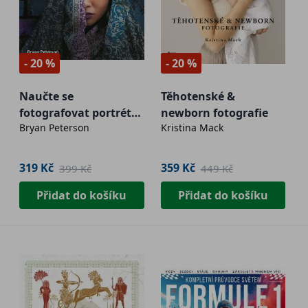
- 20 %
- 20 %
Naučte se
Těhotenské &
fotografovat portrét
newborn fotografie
Bryan Peterson
Kristina Mack
kreativně
319 Kč
359 Kč
399 Kč
449 Kč
Přidat do košíku
Přidat do košíku