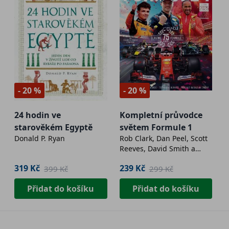
- 20 %
- 20 %
24 hodin ve
Kompletní průvodce
starověkém Egyptě
světem Formule 1
Donald P. Ryan
Rob Clark, Dan Peel, Scott
Reeves, David Smith a
další
319 Kč
239 Kč
399 Kč
299 Kč
Přidat do košíku
Přidat do košíku