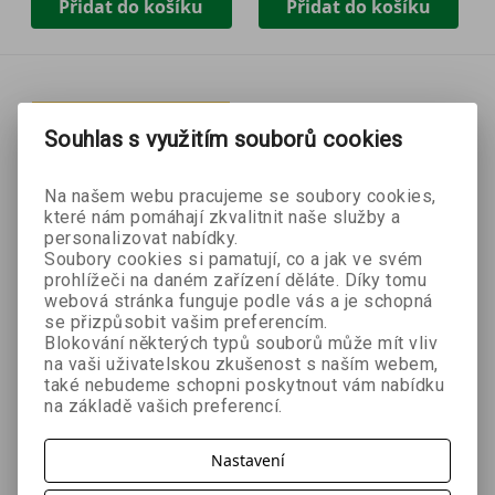
Přidat do košíku
Přidat do košíku
Souhlas s využitím souborů cookies
Na našem webu pracujeme se soubory cookies,
které nám pomáhají zkvalitnit naše služby a
personalizovat nabídky.
Soubory cookies si pamatují, co a jak ve svém
prohlížeči na daném zařízení děláte. Díky tomu
webová stránka funguje podle vás a je schopná
se přizpůsobit vašim preferencím.
Blokování některých typů souborů může mít vliv
na vaši uživatelskou zkušenost s naším webem,
- 60 %
- 60 %
také nebudeme schopni poskytnout vám nabídku
na základě vašich preferencí.
Humor seriózně
Keto pro život
Jennifer Aakerová, Naomi
Nastavení
Mark Sisson, Brad Kearns
Bagdonasová