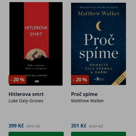
- 20 %
- 20 %
Hitlerova smrt
Proč spíme
Luke Daly-Groves
Matthew Walker
399 Kč
351 Kč
499 Kč
439 Kč