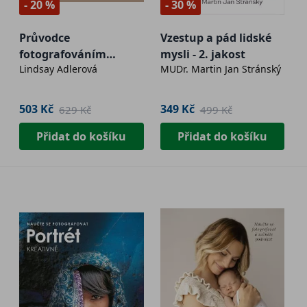
- 20 %
- 30 %
Průvodce
Vzestup a pád lidské
fotografováním
mysli - 2. jakost
Lindsay Adlerová
MUDr. Martin Jan Stránský
portrétů a postav
503 Kč
349 Kč
629 Kč
499 Kč
Přidat do košíku
Přidat do košíku