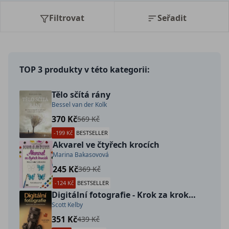
Filtrovat
Seřadit
TOP 3 produkty v této kategorii:
Tělo sčítá rány
Bessel van der Kolk
370 Kč
569 Kč
-199 Kč
BESTSELLER
Akvarel ve čtyřech krocích
Marina Bakasovová
245 Kč
369 Kč
-124 Kč
BESTSELLER
Digitální fotografie - Krok za krokem k profesionální fotografii
Scott Kelby
351 Kč
439 Kč