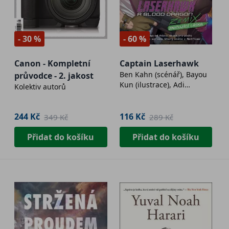
- 30 %
- 60 %
Canon - Kompletní
Captain Laserhawk
Ben Kahn (scénář), Bayou
průvodce - 2. jakost
Kun (ilustrace), Adi
Kolektiv autorů
Shankar (supervize)
244 Kč
116 Kč
349 Kč
289 Kč
Přidat do košíku
Přidat do košíku