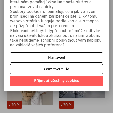
které nám pomáhají zkvalitnit naše služby a
další
personalizovat nabídky.
239 Kč
263 Kč
299 Kč
329 Kč
Soubory cookies si pamatují, co a jak ve svém
prohlížeči na daném zařízení děláte. Díky tomu
Přidat do košíku
Přidat do košíku
webová stránka funguje podle vás a je schopná
se přizpůsobit vašim preferencím.
Blokování některých typů souborů může mít vliv
na vaši uživatelskou zkušenost s naším webem,
také nebudeme schopni poskytnout vám nabídku
na základě vašich preferencí.
Nastavení
Odmítnout vše
Přijmout všechny cookies
- 20 %
- 30 %