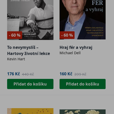
- 60 %
- 60 %
To nevymyslíš –
Hraj fér a vyhraj
Michael Dell
Hartovy životní lekce
Kevin Hart
176 Kč
160 Kč
440 Kč
399 Kč
Přidat do košíku
Přidat do košíku