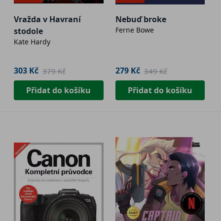
Vražda v Havraní
Nebuď broke
Ferne Bowe
stodole
Kate Hardy
303 Kč
279 Kč
379 Kč
349 Kč
Přidat do košíku
Přidat do košíku