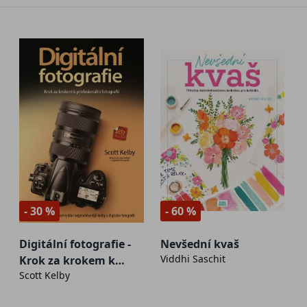
- 30 %
- 60 %
Digitální fotografie -
Nevšední kvaš
Viddhi Saschit
Krok za krokem k
Scott Kelby
profesionální
fotografii - 2. jakost