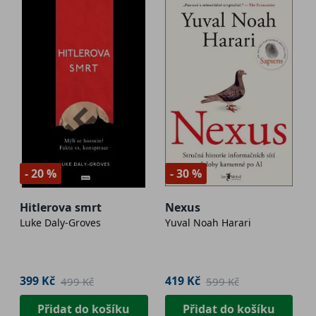
- 20 %
- 30 %
Hitlerova smrt
Nexus
Luke Daly-Groves
Yuval Noah Harari
399 Kč
419 Kč
499 Kč
599 Kč
Přidat do košíku
Přidat do košíku