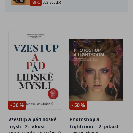
-88 Kč
BESTSELLER
- 30 %
- 50 %
Vzestup a pád lidské
Photoshop a
mysli - 2. jakost
Lightroom - 2. jakost
MUDr. Martin Jan Stránský
DomQuichotte