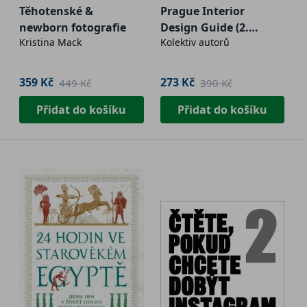
Těhotenské &
Prague Interior
newborn fotografie
Design Guide (2.
Kristina Mack
Kolektiv autorů
jakost)
359 Kč
273 Kč
449 Kč
390 Kč
Přidat do košíku
Přidat do košíku