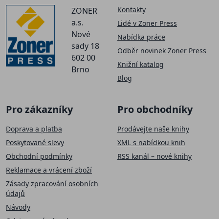
Kontakty
ZONER
a.s.
Lidé v Zoner Press
Nové
Nabídka práce
sady 18
Odběr novinek Zoner Press
602 00
Knižní katalog
Brno
Blog
Pro zákazníky
Pro obchodníky
Doprava a platba
Prodávejte naše knihy
Poskytované slevy
XML s nabídkou knih
Obchodní podmínky
RSS kanál – nové knihy
Reklamace a vrácení zboží
Zásady zpracování osobních
údajů
Návody