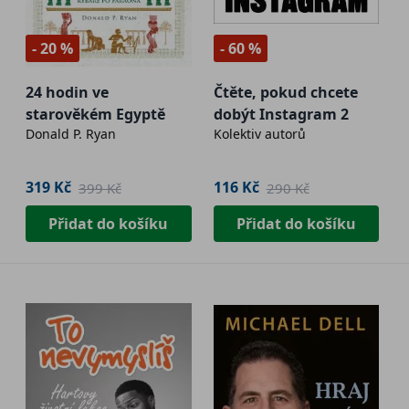
- 20 %
- 60 %
24 hodin ve
Čtěte, pokud chcete
starověkém Egyptě
dobýt Instagram 2
Donald P. Ryan
Kolektiv autorů
319 Kč
116 Kč
399 Kč
290 Kč
Přidat do košíku
Přidat do košíku