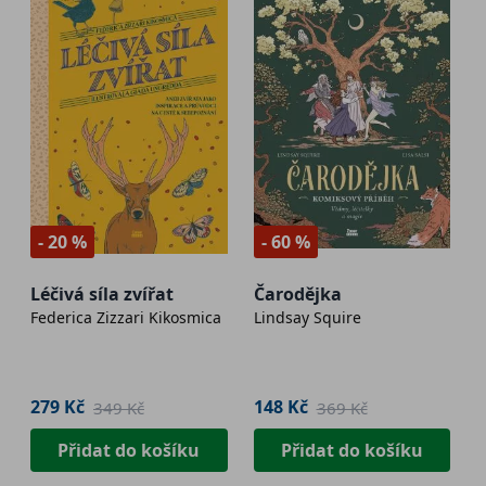
- 20 %
- 60 %
Léčivá síla zvířat
Čarodějka
Federica Zizzari Kikosmica
Lindsay Squire
279 Kč
148 Kč
349 Kč
369 Kč
Přidat do košíku
Přidat do košíku