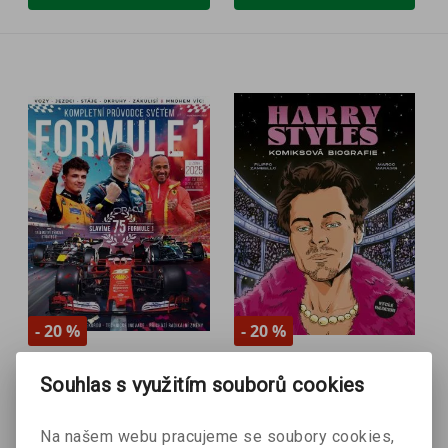
- 20 %
- 20 %
Kompletní průvodce
Harry Styles
Souhlas s využitím souborů cookies
Filippo Zambello
světem Formule 1
Rob Clark, Dan Peel, Scott
Na našem webu pracujeme se soubory cookies,
Reeves, David Smith a