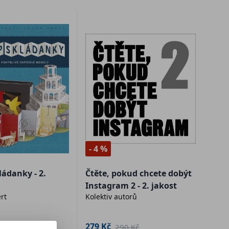
- 4 %
ládanky - 2.
Čtěte, pokud chcete dobýt
Instagram 2 - 2. jakost
rt
Kolektiv autorů
279 Kč
Kč
290 Kč