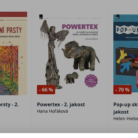
- 66 %
- 70 %
sty - 2.
Powertex - 2. jakost
Pop-up sk
Hana Hořáková
jakost
Helen Hiebe
99 Kč
99 Kč
289 Kč
329 