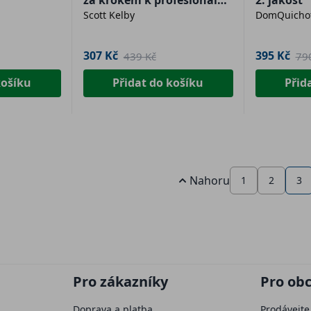
za krokem k profesionální
2. jakost
Scott Kelby
DomQuicho
fotografii - 2. jakost
307 Kč
395 Kč
439 Kč
79
košíku
Přidat do košíku
Přid
Nahoru
1
2
3
Pro zákazníky
Pro ob
Doprava a platba
Prodávejte