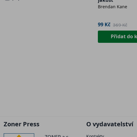
jakost
Brendan Kane
99 Kč
369 Kč
Přidat do 
Zoner Press
O vydavatelství
Kontakty