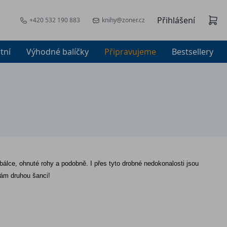
Přihlášení
+420 532 190 883
knihy@zoner.cz
tní
Výhodné balíčky
Připravujeme
Bestsellery
bálce, ohnuté rohy a podobně. I přes tyto drobné nedokonalosti jsou 
hám druhou šanci! 