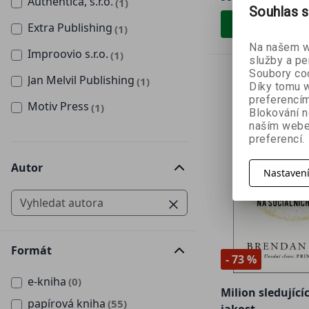
Authentica, s.r.o.
(1)
Souhlas s
Přidat do 
Extra Publishing
(1)
Na našem we
Improovio s.r.o.
(1)
služby a pe
Soubory coo
Jan Melvil Publishing
(1)
Díky tomu w
preferencím
Motiv Press
(1)
Blokování n
naším webe
preferencí.
Autor
Nastaven
Formát
- 73 %
e-kniha
(0)
Milion sledujícíc
papírová kniha
(55)