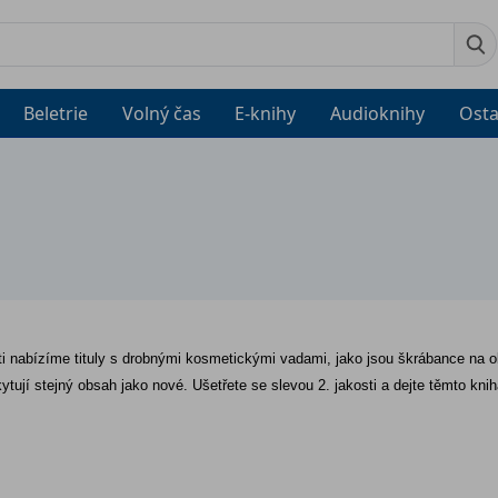
Beletrie
Volný čas
E-knihy
Audioknihy
Osta
sti nabízíme tituly s drobnými kosmetickými vadami, jako jsou škrábance na o
kytují stejný obsah jako nové. Ušetřete se slevou 2. jakosti a dejte těmto kni