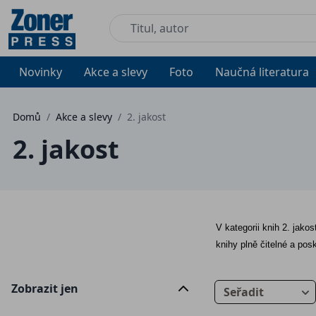
Novinky
Akce a slevy
Foto
Naučná literatura
Domů
/
Akce a slevy
/
2. jakost
2. jakost
V kategorii knih 2. jako
knihy plně čitelné a pos
Zobrazit jen
Seřadit