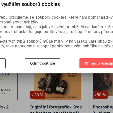
 využitím souborů cookies
košíku
Přidat do košíku
Přid
bu pracujeme se soubory cookies, které nám pomáhají zkva
rsonalizovat nabídky.
kies si pamatují, co a jak ve svém prohlížeči na daném zaříz
ebová stránka funguje podle vás a je schopná se přizpůsob
.
ěkterých typů souborů může mít vliv na vaši uživatelskou z
m, také nebudeme schopni poskytnout vám nabídku na zákla
í
Odmítnout vše
Přijmout všechn
- 30 %
- 50 %
h - 2.
Digitální fotografie - Krok
Photoshop