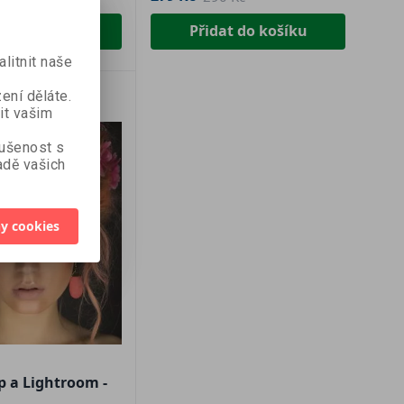
at do košíku
Přidat do košíku
litnit naše
ení děláte.
it vašim
kušenost s
dě vašich
y cookies
 a Lightroom -