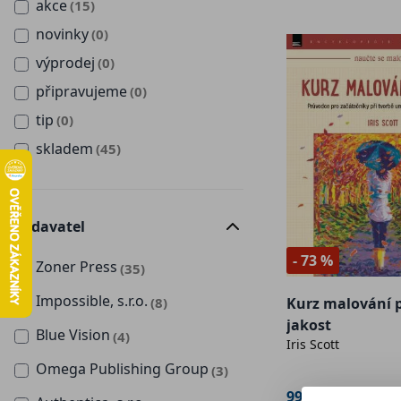
akce
(15)
novinky
(0)
výprodej
(0)
připravujeme
(0)
tip
(0)
skladem
(45)
Vydavatel
- 73 %
Zoner Press
(35)
Impossible, s.r.o.
(8)
Kurz malování pr
jakost
Blue Vision
(4)
Iris Scott
Omega Publishing Group
(3)
99 Kč
369 Kč