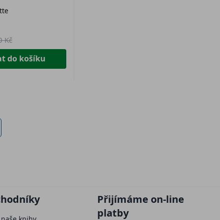
tte
0 Kč
at do košíku
chodníky
Přijímáme on-line
platby
 naše knihy