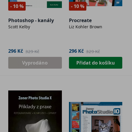
- 10 %
- 10 %
Photoshop - kanály
Procreate
Scott Kelby
Liz Kohler Brown
296 Kč
296 Kč
329 Kč
329 Kč
Vyprodáno
Přidat do košíku