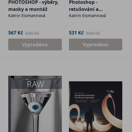
PHOTOSHOP - výběry,
Photoshop -
masky a montáž
retušování a
Katrin Eismannová
Katrin Eismannová
restaurování
fotografie
567 Kč
531 Kč
630 Kč
590 Kč
Vyprodáno
Vyprodáno