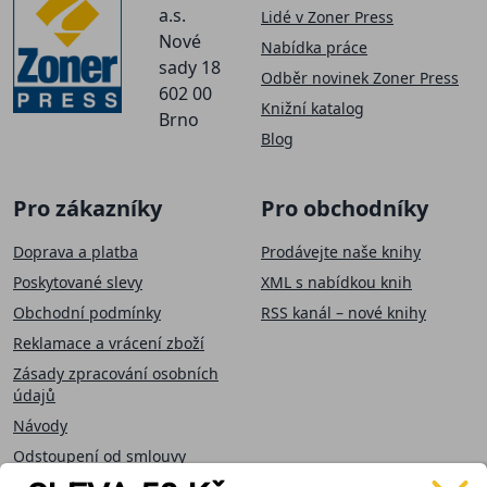
a.s.
Lidé v Zoner Press
Nové
Nabídka práce
sady 18
Odběr novinek Zoner Press
602 00
Knižní katalog
Brno
Blog
Pro zákazníky
Pro obchodníky
Doprava a platba
Prodávejte naše knihy
Poskytované slevy
XML s nabídkou knih
Obchodní podmínky
RSS kanál – nové knihy
Reklamace a vrácení zboží
Zásady zpracování osobních
údajů
Návody
Odstoupení od smlouvy