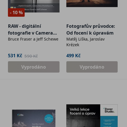
- 10 %
RAW - digitální
Fotografův průvodce:
fotografie v Camera
Od focení k úpravám
Bruce Fraser a Jeff Schewe
Matěj Liška, Jaroslav
Raw a Photoshop CS4
Krézek
531 Kč
499 Kč
590 Kč
Vyprodáno
Vyprodáno