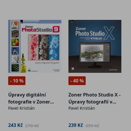
- 10 %
- 40 %
Úpravy digitální
Zoner Photo Studio X -
fotografie v Zoner
Úpravy fotografií v
Pavel Kristián
Pavel Kristián
Photo Studio 9
modulu Vyvolat
243 Kč
239 Kč
270 Kč
399 Kč