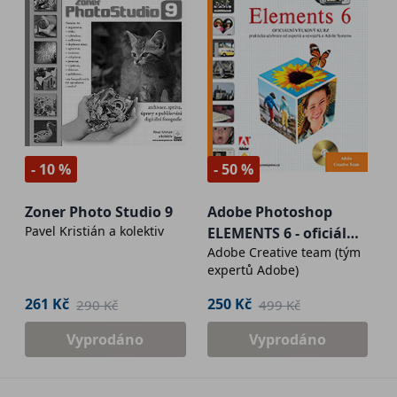
- 10 %
- 50 %
Zoner Photo Studio 9
Adobe Photoshop
Pavel Kristián a kolektiv
ELEMENTS 6 - oficiální
Adobe Creative team (tým
výukový kurz
expertů Adobe)
261 Kč
250 Kč
290 Kč
499 Kč
Vyprodáno
Vyprodáno