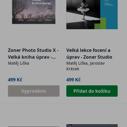
Zoner Photo Studio X -
Velká lekce focení a
Velká kniha úprav -
úprav - Zoner Studio
Matěj Liška
Matěj Liška, Jaroslav
aktualizované vydání
Krézek
499 Kč
499 Kč
Vyprodáno
Přidat do košíku