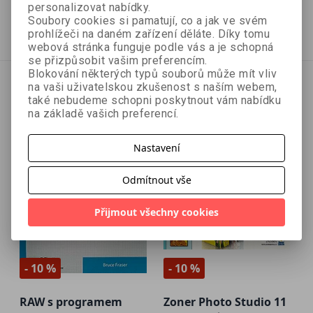
342 Kč
333 Kč
380 Kč
370 Kč
personalizovat nabídky.
Soubory cookies si pamatují, co a jak ve svém
Vyprodáno
Vyprodáno
prohlížeči na daném zařízení děláte. Díky tomu
webová stránka funguje podle vás a je schopná
se přizpůsobit vašim preferencím.
Blokování některých typů souborů může mít vliv
na vaši uživatelskou zkušenost s naším webem,
také nebudeme schopni poskytnout vám nabídku
na základě vašich preferencí.
Nastavení
Odmítnout vše
Přijmout všechny cookies
- 10 %
- 10 %
RAW s programem
Zoner Photo Studio 11