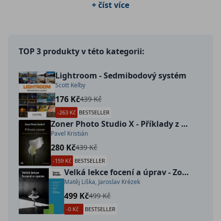
+ číst více
TOP 3 produkty v této kategorii:
Lightroom - Sedmibodový systém
Scott Kelby
176 Kč
439 Kč
-263 Kč
BESTSELLER
Zoner Photo Studio X - Příklady z praxe
Pavel Kristián
280 Kč
439 Kč
-159 Kč
BESTSELLER
Velká lekce focení a úprav - Zoner Studio
Matěj Liška, Jaroslav Krézek
499 Kč
499 Kč
-0 Kč
BESTSELLER