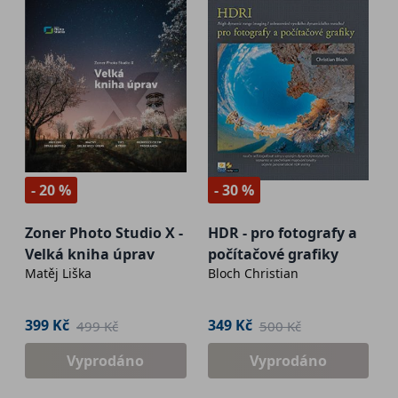
- 20 %
- 30 %
Zoner Photo Studio X -
HDR - pro fotografy a
Velká kniha úprav
počítačové grafiky
Matěj Liška
Bloch Christian
399 Kč
349 Kč
499 Kč
500 Kč
Vyprodáno
Vyprodáno